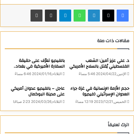
Matryoshka News
فيسبوك
X
لينكدإن
واتساب
تيلقرام
مشاركة عبر البريد
طباعة
View all posts
مقالات ذات صلة
د. علي عزيز أمين: الشعب
بالفيديو تعرّف على حقيقة
الفلسطيني يُقتل بالسلاح الأمريكي
السفارة الأميركية في بغداد..
الإثنين,2024/04/22 5:46 مساءً
الثلاثاء,2024/01/16 6:46 مساءً
حجم الأزمة الإنسانية في غزة جراء
عاجل – بالفيديو عدوان أمريكي
العدوان الإسرائيلي (فيديو)
على مدينة البوكمال
الخميس,2023/12/21 12:19 مساءً
الثلاثاء,2024/03/26 2:23 صباحًا
اترك تعليقاً