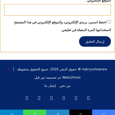
الموقع الإلكتروني
احفظ اسمي، بريدي الإلكتروني، والموقع الإلكتروني في هذا المتصفح
لاستخدامها المرة المقبلة في تعليقي.
matryoshkanew © حقوق النشر 2026، جميع الحقوق محفوظة |
Webs2Host تم تصميمه من قِبل
من نحن
إتصل بنا
فيسبوك
X
يوتيوب
انستقرام
‫TikTok
واتساب