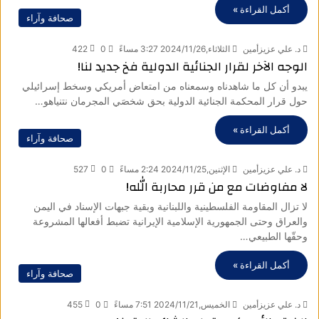
أكمل القراءة »
صحافة وآراء
د. علي عزيزأمين
الثلاثاء,2024/11/26 3:27 مساءً
0
422
الوجه الآخر لقرار الجنائية الدولية فخ جديد لنا!
يبدو أن كل ما شاهدناه وسمعناه من امتعاض أمريكي وسخط إسرائيلي
حول قرار المحكمة الجنائية الدولية بحق شخصَي المجرمان نتنياهو…
أكمل القراءة »
صحافة وآراء
د. علي عزيزأمين
الإثنين,2024/11/25 2:24 مساءً
0
527
لا مفاوضات مع من قرر محاربة الله!
لا تزال المقاومة الفلسطينية واللبنانية وبقية جبهات الإسناد في اليمن
والعراق وحتى الجمهورية الإسلامية الإيرانية تضبط أفعالها المشروعة
وحقّها الطبيعي…
أكمل القراءة »
صحافة وآراء
د. علي عزيزأمين
الخميس,2024/11/21 7:51 مساءً
0
455