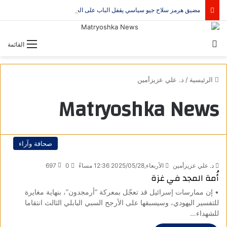
مضيق هرمز سلاح جيو سياسي يقفل الباب على الحرب
بحث عن
القائمة
الرئيسية
/
د. علي عزيزأمين
Matryoshka News
صحافة وآراء
د. علي عزيزأمين
الأربعاء,2025/05/28 12:36 مساءً
0
697
أُمة المجد في غزة
• إن ممارسات إسرائيل قد تعجّل بمعركة “أرمجدون”، بنهاية مغايرة
للتفسير اليهودي، وسيسبقها على الأرجح السبي البابلي الثالث انتقاما
للشهداء…