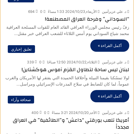
د. علي عزيزأمين
الأربعاء,2024/10/23 1:33 مساءً
0
694
“السوداني” وفرحة العراق المصطنعة!
زفّ رئيس مجلس الوزراء العراقي القائد العام للقوات المسلحة العراقية
محمد شياع السوداني يوم أمس الثلاثاء للشعب العراقي خبر مقتل…
أكمل القراءة »
تعليق إخباري
د. علي عزيزأمين
الثلاثاء,2024/10/22 12:50 صباحًا
0
339
لبنان ليس ساحة لتطاول القزم آموس هوكشتاين!
لولا تمسّكنا بقيمنا النبيلة وأخلاقنا الحميدة التي يفتقر لها الأمريكان والغرب
عموماً، لما كان للضابط في سلاح المدرعات الإسرائيلي ومراسل…
أكمل القراءة »
صحافة وآراء
د. علي عزيزأمين
الأحد,2024/10/20 3:21 مساءً
0
400
أمريكا تلعب بورقتي “داعش” و”الطائفية” في العراق
مجدداً