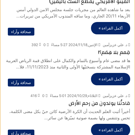
الفيتو الأمريكي يقطع الشك باليقين!
بعد ما شاهده العالم من مجريات جلسة مجلس الامن الدولي أمس
الأربعاء 20/11 الجاري، وما ساقه المندوب الأمريكي من تبريرات…
أكمل القراءة »
صحافة وآراء
د. علي عزيزأمين
الإثنين,2024/11/18 5:27 مساءً
0
392
قِمم بلا هِمَم؟!
ها قد مضى عام وأسبوع بالتمام والكمال على انطلاق قمة الرياض العربية
الإسلامية المشتركة بنسختيْها الأولى والثانية منذ 11/11/2023، فلا…
أكمل القراءة »
صحافة وآراء
د. علي عزيزأمين
الثلاثاء,2024/10/29 5:01 مساءً
0
416
قادتُنا يولدون من رحم الأرض
أخيراً أثبت العلم الحديث أن الكرة الأرضية كائن حيّ بكل معنى الكلمة،
تحس وتتنفس ولها بصمة صوتية تميّزها عن سائر…
أكمل القراءة »
صحافة وآراء