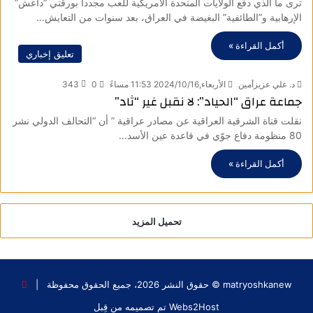
ترى ما الذي دفع الولايات المتحدة الأمريكية للعب مجدداً بورقتي “داعش”
الإرهابية و”الطائفية” البغيضة في العراق، بعد سنوات من التعايش…
أكمل القراءة »
تعليق إخباري
د. علي عزيزأمين
الأربعاء,2024/10/16 11:53 مساءً
0
343
جماعة عراق “الحياد”: لا نقبل غير “ثاد”
نقلت قناة الشرقية العراقية عن مصادر عراقية ” أن “التحالف الدولي نشر
80 منظومة دفاع جوّي في قاعدة عين الأسد…
أكمل القراءة »
تحميل المزيد
matryoshkanew © حقوق النشر 2026، جميع الحقوق محفوظة |
Webs2Host تم تصميمه من قِبل