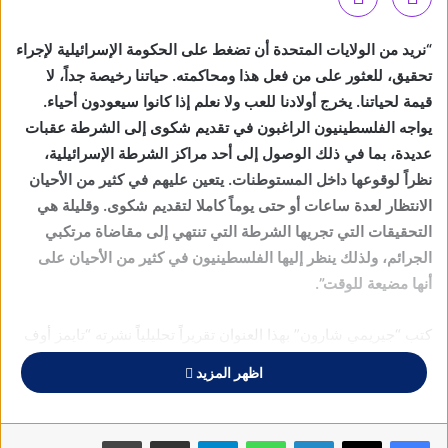
“
نريد من الولايات المتحدة أن تضغط على الحكومة الإسرائيلية لإجراء
تحقيق، للعثور على من فعل هذا ومحاكمته. حياتنا رخيصة جداً، لا
قيمة لحياتنا. يخرج أولادنا للعب ولا نعلم إذا كانوا سيعودون أحياء.
يواجه الفلسطينيون الراغبون في تقديم شكوى إلى الشرطة عقبات
عديدة، بما في ذلك الوصول إلى أحد مراكز الشرطة الإسرائيلية،
نظراً لوقوعها داخل المستوطنات. يتعين عليهم في كثير من الأحيان
الانتظار لعدة ساعات أو حتى يوماً كاملا لتقديم شكوى. وقليلة هي
التحقيقات التي تجريها الشرطة التي تنتهي إلى مقاضاة مرتكبي
الجرائم، ولذلك ينظر إليها الفلسطينيون في كثير من الأحيان على
أنها مضيعة للوقت”.
كتب “جيريمي شارون” بهذا العنوان تقريراً تحليلياً نشرته “تايمز أوف
إسرائيل” مؤخرأ، جاء فيه: “طالبت امرأة فلسطينية أمريكية أصيب
اظهر المزيد
ابنها بجروح خطيرة في الرأس خلال هجوم شنه مستوطنون
إسرائيليون متطرفون على بلدة ترمسعيا بالضفة الغربية نهاية
الأسبوع، بإجراء تحقيق من قبل الشرطة في الحادث، فضلا عن
فيسبوك
X
لينكدإن
واتساب
تيلقرام
مشاركة عبر البريد
طباعة