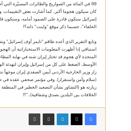
كان سيكون هجوما أكبر، كما أشارت بعض التقييمات. وح
إسرائيل ستكون قادرة على الصمود أمامه، وستكون ق
الحلفاء”، حسبما ذكر موقع “واينت” ذاته؟!
وتابع التقرير الذي أعده طاقم “تايمز أوف إسرائيل” و
استباقي إذا أظهرت المعلومات الاستخباراتية أن الهجو
المتحدة لأي هجوم قد تختار إيران شنه في نهاية الم
الأوسط، الضغط على كل من إسرائيل وإيران لتهدئة الوض
زار وزير الخارجية الأردني أيمن الصفدي إيران موجهاً
(سلام وأمن واستقرار). وفي مؤتمر صحفي عقده في طه
زيارته هو (التشاور بشأن التصعيد الخطير في المنطق
الخلافات بين البلدين بصدق وشفافية)..”؟!
فيسبوك
X
لينكدإن
مشاركة عبر البريد
طباعة