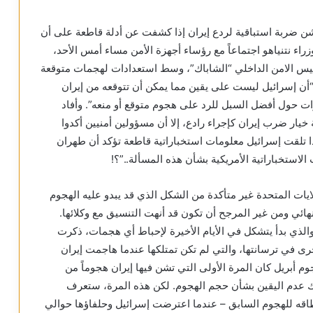
ن ضربة استباقية لردع إيران إذا كشفت عن أدلة قاطعة على أن
ء نتنياهو اجتماعاً مع رؤساء أجهزة الأمن مساء أمس الأحد،
يس الامن الداخلي “الشاباك”، وسط استعدادات لهجمات متوقعة
 “أن إسرائيل ليست على يقين مما يمكن أن تتوقعه من إيران
ت حول أفضل السبل للرد على هجوم متوقع أو منعه”. وأفاد
 خيار ضرب إيران كإجراء رادع، إلا أن مسؤولين أمنيين أكدوا
 تلقت إسرائيل معلومات استخباراتية قاطعة تؤكد أن طهران
ستخباراتية الأمريكية بشأن هذه المسألة..”؟!
لايات المتحدة غير متأكدة من الشكل الذي قد يبدو عليه الهجوم
 نهائي ومن غير المرجح أن تكون قد أنهت التنسيق مع وكلائها.
 والذي بدأ يتشكل في الأيام الأخيرة لإحباط أي هجمات، ذكرت
رى في ترسانتها، والتي لم تكن تمتلكها عندما هاجمت إيران
 أن هجوم أبريل كان المرة الأولى التي تشن فيها إيران هجوماً من
لك عدم اليقين بشأن حجم الهجوم. لكن هذه المرة، ستعرف
نطاقه للهجوم السابق – عندما اعترضت إسرائيل وحلفاؤها حوالي