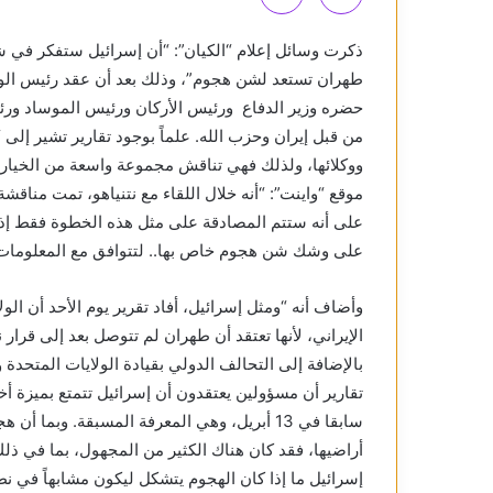
ذكرت وسائل إعلام “الكيان”: “أن إسرائيل ستفكر في ش
طهران تستعد لشن هجوم”، وذلك بعد أن عقد رئيس الوزرا
حضره وزير الدفاع ورئيس الأركان ورئيس الموساد ورئ
من قبل إيران وحزب الله. علماً بوجود تقارير تشير إلى
ووكلائها، ولذلك فهي تناقش مجموعة واسعة من الخيارا
موقع “واينت”: “أنه خلال اللقاء مع نتنياهو، تمت مناقشة
على أنه ستتم المصادقة على مثل هذه الخطوة فقط إذا
على وشك شن هجوم خاص بها.. لتتوافق مع المعلومات الا
وأضاف أنه “ومثل إسرائيل، أفاد تقرير يوم الأحد أن الو
الإيراني، لأنها تعتقد أن طهران لم تتوصل بعد إلى قرار
بالإضافة إلى التحالف الدولي بقيادة الولايات المتحدة
تقارير أن مسؤولين يعتقدون أن إسرائيل تتمتع بميزة أخ
سابقا في 13 أبريل، وهي المعرفة المسبقة. وبما
أراضيها، فقد كان هناك الكثير من المجهول، بما في ذ
إسرائيل ما إذا كان الهجوم يتشكل ليكون مشابهاً في 