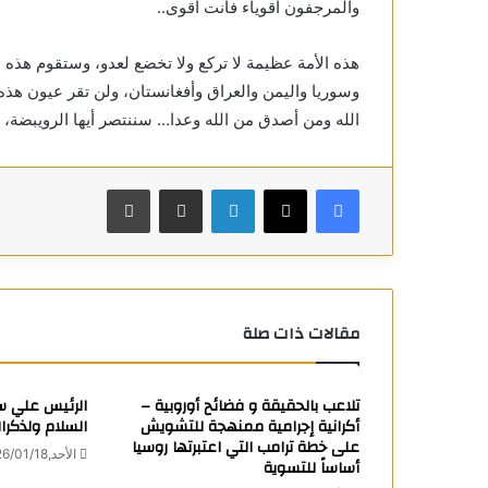
والمرجفون أقوياء فأنت أقوى..
هذه الأمة عظيمة لا تركع ولا تخضع لعدو، وستقوم هذه
وسوريا واليمن والعراق وأفغانستان، ولن تقر عيون هذه ا
الله ومن أصدق من الله وعدا… سننتصر أيها الرويبضة، أ
فيسبوك
X
لينكدإن
مشاركة عبر البريد
طباعة
مقالات ذات صلة
تلاعب بالحقيقة و فضائح أوروبية –
الرئيس علي س
أكرانية إجرامية ممنهجة للتشويش
السلام ولذكرا
على خطة ترامب التي اعتبرتها روسيا
الأحد,2026/01/18 8:32 مساءً
أساساً للتسوية