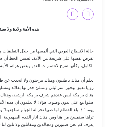
هذه الأمة ولادة ولا ي
حالة الانبطاح العربي التي ألمسها من خلال التعليقات و
تفرض نفسها على شريحة من الأمة، لحسن الحظ أن هذه 
الكامل، وكأنها تفرح لانتصارات العدو وبعض هزائم الأمة، 
نعلم أن هناك باطنيون وهناك مرجئون ولا اتحدث عن ط
زوايا تعبق ببخور اسرائيلي وتمتلئ جدرانها بقلائد ومسا
هناك برامكة ليس عندهم شرف برامكة الرشيد، وهناك م
صلوا مع علي بدون وضوء.. هؤلاء لا يعلمون ان هذه الأم
يوما “اذا بلغ الفطام لها صبيا تخر له الجبابر ساجدينا”
ثراها سنمسح من هنا ومن هناك اثار القدم الصهيونية الهم
يعرف كم نحن صبورين ومجالدين ومقاتلين ولا تلين لنا ق