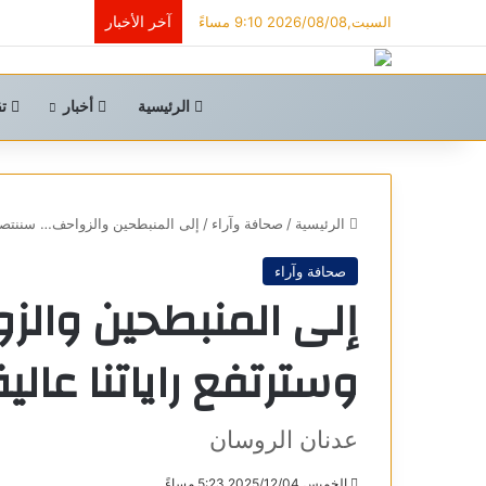
آخر الأخبار
السبت,2026/08/08 9:10 مساءً
الرئيسية
أخبار
تق
الرئيسية
/
صحافة وآراء
/
إلى المنبطحين والزواحف… سننتصر و
صحافة وآراء
إلى المنبطحين والز
وسترتفع راياتنا عالي
عدنان الروسان
الخميس,2025/12/04 5:23 مساءً