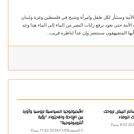
 الأمة وسنثأر لكل طفل وامرأة وشيخ في فلسطين وغزة ولبنان
لأمة حتى نعود نرفع رايات النصر من الماء إلى الماء هذا وعد
يها المتفيهقون سننتصر وإن غداً لناظره قريب..
الم البيض لروحك
الأيديولوجيا السياسية لروسيا وأوربا
ك الوفاء
بين الإِزاحة والاحتِواء “رؤية
أنثروبولوجية”
الجمعة,2024/11/08 11:42 مساءً