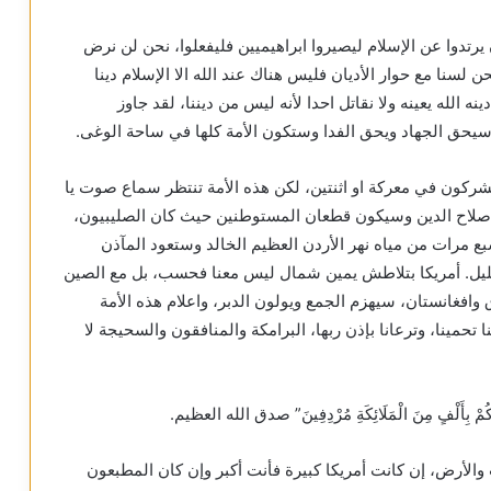
ن يرتدوا عن الإسلام ليصيروا ابراهيميين فليفعلوا، نحن لن نرض
ن، نحن لسنا مع حوار الأديان فليس هناك عند الله الا الإسلام دينا
ه الله يعينه ولا نقاتل احدا لأنه ليس من ديننا، لقد جاوز
سيحق الجهاد ويحق الفدا وستكون الأمة كلها في ساحة الوغى.
مشركون في معركة او اثنتين، لكن هذه الأمة تنتظر سماع صوت يا
 صلاح الدين وسيكون قطعان المستوطنين حيث كان الصليبيون،
 مرات من مياه نهر الأردن العظيم الخالد وستعود المآذن
جليل. أمريكا بتلاطش يمين شمال ليس معنا فحسب، بل مع الصين
ق وافغانستان، سيهزم الجمع ويولون الدبر، واعلام هذه الأمة
تحمينا، وترعانا بإذن ربها، البرامكة والمنافقون والسحيجة لا
ُّكُمْ بِأَلْفٍ مِنَ الْمَلَائِكَةِ مُرْدِفِينَ” صدق الله العظيم.
والأرض، إن كانت أمريكا كبيرة فأنت أكبر وإن كان المطبعون