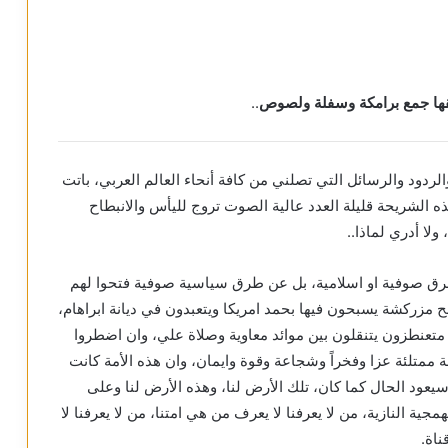
عيقها جمع برامكة وسفلة ولصوص
..
الردود والرسائل التي تصلني من كافة أنحاء العالم العربي، باتت
الشريحة قليلة العدد عالية الصوت تروج لليأس والانبطاح
ولا أدري لماذا..
رق صوفية او اسلامية، بل عن طرق سياسية صوفية فتحوا لهم
بح مزركشة يسبحون فيها بحمد امريكا ويتعبدون في ديانة ابراهام،
تعنطزون يتنقلون بين موائد معاوية وصلاة علي، وان اضطروا
ة ممتلئة عزا وفخراً وشجاعة وقوة وايمان، وان هذه الأمة كانت
 وسيعود الحال كما كان، تلك الأرض لنا، وهذه الأرض لنا وعلى
جية النازية، من لا يعرفنا لا يعرف من هي امتنا، من لا يعرفنا لا
ناة.