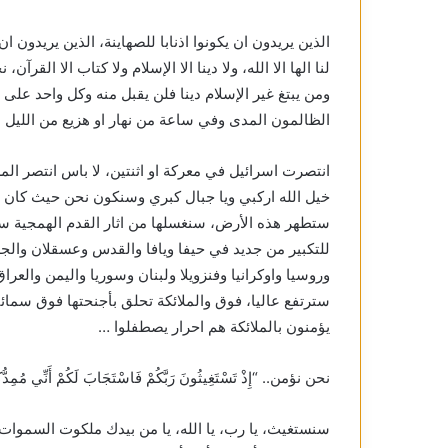
الذين يريدون ان يكونوا اذنابا للصهاينة، الذين يريدون ا
لنا الها الا الله، ولا دينا الا الإسلام ولا كتاب الا القرآ
ومن يبتغ غير الإسلام دينا فلن يقبل منه وكل واحد على دين
الظالمون المدى وفي ساعة من نهار او هزيع من الليل 
انتصرت اسرائيل في معركة او اثنتين، لا باس انتصر ال
خيل الله اركبي ويا جبال كبري وسنكون نحن حيث كان
ستطهر هذه الأرض، سنغسلها من اثار القدم الهمجية سبع
للتكبير من جديد في حيفا ويافا والقدس وعسقلان وال
وروسيا واوكرانيا وفنزويلا ولبنان وسوريا واليمن والعرا
سترتفع عاليا، فوق والملائكة تحلق بأجنحتها فوق سمائنا 
يؤمنون بالملائكة هم احرار يصطفلوا …
نحن نؤمن.. “إِذْ تَسْتَغِيثُونَ رَبَّكُمْ فَاسْتَجَابَ لَكُمْ أَنِّي مُمِد
سنستغيث، يا رب، يا الله، يا من بيدك ملكوت السموات 