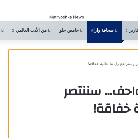
ارير
صحافة وآراء
حامض حلو
من الأدب العالمي
ا
سترتفع راياتنا عالية خفاقة!
واحف… سننتصر
ة خفاقة!