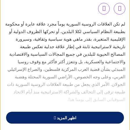
لم تكن العلاقات الروسية السورية يوماً مجرد علاقة عابرة أو محكومة
بطبيعة النظام السياسي لكلا البلدين، أو تحركها الظروف الدولية أو
الإقليمية المتغيرة، بقدر ماهي هوية سياسية وثقافية، وسيرورة
تاريخية لاستراتيجية ثابتة في إطار علاقة جدلية تعكس طبيعة
المصالح الحيوية للبلدين في جميع المجالات السياسية والاقتصادية
والاجتماعية والعسكرية، بل وتتعزز أكثر فأكثر مع وقوف روسيا
المبدئي بشأن قضية العرب المركزية فلسطين، والصراع الإسرائيلي
العربي، وعلى وجه الخصوص، الأراضي السورية المحتلة وهضبة
الجولان. الأمر الذي يجعل من طبيعة العلاقات الروسية السورية ذات
طبيعة ترقى إلى التحالف والشراكة الاستراتيجية منذ أيام الاتحاد
السوفياتي السابق إلى يومنا هذا.
لقد أضفت روسيا مع سورية نوعاً من التوازن الدولي، الذي حال دون
اظهر المزيد
صراعات إقليمية كبرى، خصوصاً في مراحل ما بعد التحيّز التام
لإسرائيل من قبل الولايات المتحدة، التي جعلت من إسرائيل مخفراً