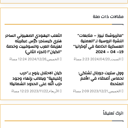
خالد، تحليلاً عسكرياً للاستراتيجية العسكرية الإسرائيلية في تشغيل
القوات “السيوف الحديدية نموذجاً”، والتي استعرض مختلف
مقالات ذات صلة
التشكيلات في الجيش الإسرائيلي التي تشارك في هذه العملية.
لتحميل الدراسة
“ماتريوشكا نيوز – متابعات”
الثعلب اليهودي الصهيوني الساحر
النشرة الروسية لـ”العملية
هنري كيسنجر: كرّس عبقريته
العسكرية الخاصة في أوكرانيا”
لهزيمة العرب والسوفييت وخدمة
19– 04 – 2024
“الكيان”! (الجزء الثاني)
المصدر : الخنادق
السبت,2024/04/20 2:23 مساءً
الخميس,2024/12/26 12:24 مساءً
كاتب
وول ستريت جورنال تشتكي:
كيان الاحتلال يلوح بـ”حرب
لحماس أصدقاء في الأمم
إقليمية” ويطالب بإنهاء وجود
المتحدة
حزب الله على الحدود الشمالية!
الخميس,2023/12/21 2:09 مساءً
الأربعاء,2023/11/22 12:23 مساءً
اترك تعليقاً
Matryoshka News