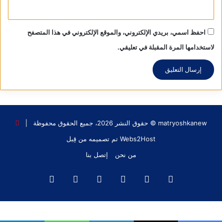
احفظ اسمي، بريدي الإلكتروني، والموقع الإلكتروني في هذا المتصفح
لاستخدامها المرة المقبلة في تعليقي.
matryoshkanew © حقوق النشر 2026، جميع الحقوق محفوظة |
Webs2Host تم تصميمه من قِبل
من نحن
إتصل بنا
فيسبوك
X
يوتيوب
انستقرام
‫TikTok
واتساب