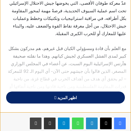
عدّ معركة طوفان الأقصى، التي يخوضها جيش الاحتلال الإسرائيلي
تحت اسم عملية السيوف الحديدية، فرصةً مهمة لمحور المقاومة
بكل أطرافه، في مراقبة استراتيجيات وتكتيكات وخطط وعمليات
جيش الاحتلال، من أجل معرفة نقاط القوة والضعف عليه، والبناء
عليها للمعارك أو للحرب الكبرى المقبلة.
مع العلم بأن قادة ومسؤولي الكيان قبل غيرهم، هم مدركون بشكل
كبير لمدى الفشل العسكري لجيش كيانهم. وهذا ما نقلته صحيفة
هآرتس الإسرائيلية اليوم السبت، عن أعضاء في المجلس الوزاري
المصغر، الذين قالوا بأن جيشهم حتى الآن- أي اليوم الـ 92 للمعركة
– لم يحقق أي هدف من أهداف الحرب في قطاع غزة، من ناحية
قدرات المقاومة الفلسطينية ومن ناحية قادتها ومن ناحية أنفاقها أو
حتى من ناحية تحرير الأسرى الذين ما زال نصفهم بحوزة المقاومة،
اظهر المزيد
فيما لم تنجح إسرائيل بتحرير أي أسير إلا عبر المفاوضات غير
المباشرة مع المقاومة.
فيسبوك
X
لينكدإن
واتساب
تيلقرام
مشاركة عبر البريد
طباعة
وفي هذا السياق، أعدّ الباحث في مركز الخطابي للدراسات أسامة