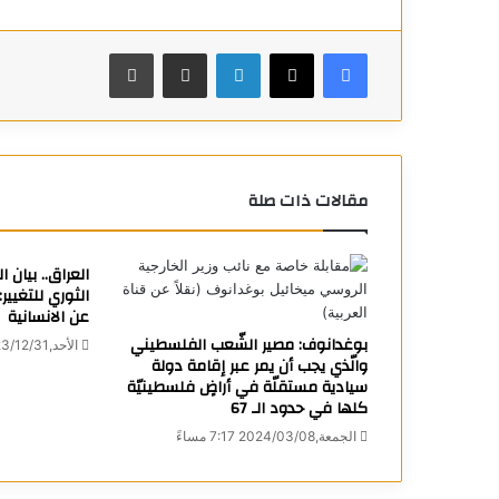
فيسبوك
X
لينكدإن
مشاركة عبر البريد
طباعة
مقالات ذات صلة
العراق.. بيان 
الثوري للتغيي
عن الانسانية
بوغدانوف: مصير الشّعب الفلسطيني
الأحد,2023/12/31 3:02 مساءً
والّذي يجب أن يمر عبر إقامة دولة
سيادية مستقلّة في أراضٍ فلسطينيّة
كلها في حدود الـ 67
الجمعة,2024/03/08 7:17 مساءً