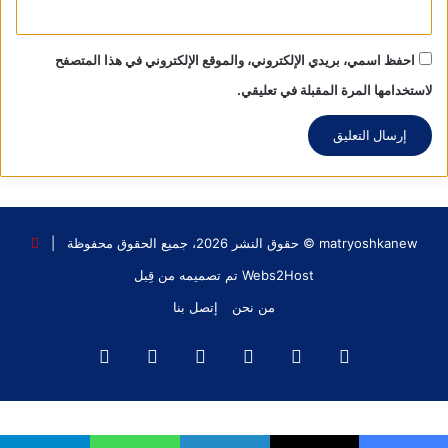
احفظ اسمي، بريدي الإلكتروني، والموقع الإلكتروني في هذا المتصفح
لاستخدامها المرة المقبلة في تعليقي.
matryoshkanew © حقوق النشر 2026، جميع الحقوق محفوظة |
Webs2Host تم تصميمه من قِبل
من نحن
إتصل بنا
فيسبوك
X
يوتيوب
انستقرام
‫TikTok
واتساب