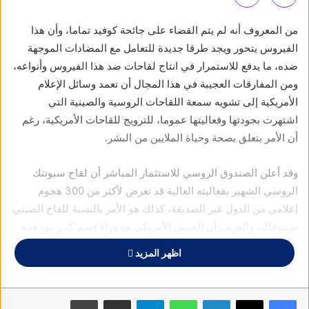
من المعروف أنه لم يتم القضاء على جائحة كوفيد تماما، وأن هذا
الفيروس يتحور ويجد طرقا جديدة للتعامل مع المضادات الموجهة
ضده، ما يدفع للاستمرار في انتاج لقاحات ضد هذا الفيروس وأنواعه،
ومن المفارقات العجيبة في هذا المجال أن تعمد وسائل الإعلام
الأمريكية إلى تشويه سمعة اللقاحات الروسية والصينية التي
اشتهرت بجودتها وفعاليتها عموما، للترويج للقاحات الأمريكية، رغم
أن الأمر يتعلق بصحة وحياة الملايين من البشر.
وقد أعلن الصندوق الروسي للاستثمار المباشر أن لقاح سبوتنك
الروسي الشهير بفعاليته العالية قد تعرض لأكثر من 300 هجوم
إعلامي من الدول غير الصديقة، كذلك هو الأمر بالنسبة للقاح الصيني
سينوفاك، والغريب أن الجيش الأمريكي هو وراء قسم كبير من هذه
الحملات لتشويه سمعة اللقاح الصيني وزرع الشكوك حوله.
اظهر المزيد
يجيء ذلك على الرغم من أن العالم الإيطالي المتخصص
بالفيروسات الدكتور فادي فينيانوس أكد أن الدراسات الأمريكية ذاتها
فيسبوك
X
لينكدإن
واتساب
تيلقرام
مشاركة عبر البريد
طباعة