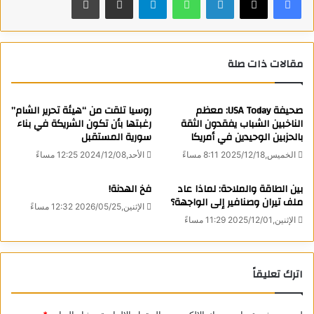
قد أثبتت نجاحة اللقاحين الروسي سبوتنك والصيني سينوفاك وأنهما
متقدمان جدا وليس لهما آثار جانبية مقارنة باللقاحات الأخرى.
ويمكن تكثيف بعض الفروقات بين اللقاحات على الشكل التالي:
مقالات ذات صلة
– سبوتنك ويعتمد على نواقل من الفيروس الغدي، ما يساعد الجهاز
صحيفة USA Today: معظم
روسيا تلقت من “هيئة تحرير الشام”
المناعي لانتاج الأجسام المضادة، ونسبة فعاليته 92% يحفظ بدرجات
الناخبين الشباب يفقدون الثقة
رغبتها بأن تكون الشريكة في بناء
حرارة 2-8
بالحزبين الوحيدين في أمريكا
سورية المستقبل
الخميس,2025/12/18 8:11 مساءً
الأحد,2024/12/08 12:25 مساءً
– استرازينيكا يعتمد على تقنية تشبه تقنية اللقاح الروسي عبر
بين الطاقة والملاحة: لماذا عاد
النواقل الفيروسية نسبة الفعالية 90% ويحفظ بدرجات حرارة 2-8
فخ الهدنة!
ملف تيران وصنافير إلى الواجهة؟
الإثنين,2026/05/25 12:32 مساءً
الإثنين,2025/12/01 11:29 مساءً
– جونسن أند جونسون ويعتمد على الفيروس الغداني البشري ويدفع
جهاز المناعة لإنتاج الأجسام المضادة نسبة الفعالية 72% يحفز
بدرجة حرارة 2-8
اترك تعليقاً
– موديرنا ويعتمد تقنية الحمض النووي الريبوزي نسبة الفعالية 95%
يحتاج إلى 20 درجة تحت الصفر للحفظ والتخزين