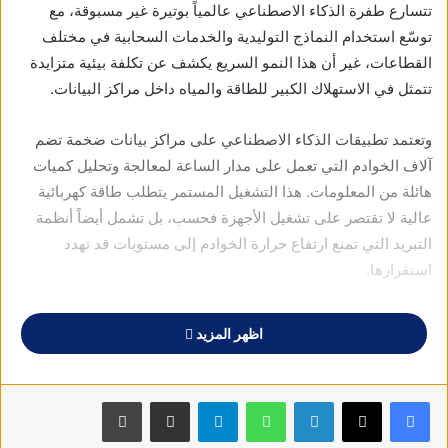
تتسارع طفرة الذكاء الاصطناعي عالمياً بوتيرة غير مسبوقة، مع
توسّع استخدام النماذج التوليدية والخدمات السحابية في مختلف
القطاعات، غير أن هذا النمو السريع يكشف عن تكلفة بيئية متزايدة
تتمثل في الاستهلاك الكبير للطاقة والمياه داخل مراكز البيانات.
وتعتمد تطبيقات الذكاء الاصطناعي على مراكز بيانات ضخمة تضم
آلاف الخوادم التي تعمل على مدار الساعة لمعالجة وتحليل كميات
هائلة من المعلومات. هذا التشغيل المستمر يتطلب طاقة كهربائية
عالية لا تقتصر على تشغيل الأجهزة فحسب، بل تشمل أيضاً أنظمة
التبريد التي تمنع ارتفاع حرارة الخوادم إلى مستويات قد تهدد
استقرارها.
وتُعد أنظمة التبريد أحد أبرز مصادر استهلاك المياه في هذه المنشآت،
اظهر المزيد
إذ تعتمد العديد من مراكز البيانات على تقنيات التبريد بالمياه أو
التبخير لتبديد الحرارة. ومع التوسع المتسارع في استخدام الذكاء
الاصطناعي، يزداد الضغط على هذه الموارد، ما يثير مخاوف بشأن
فيسبوك
X
لينكدإن
واتساب
تيلقرام
مشاركة عبر البريد
طباعة
تأثيرات بيئية محتملة، خصوصاً في المناطق التي تعاني أصلاً من شحّ