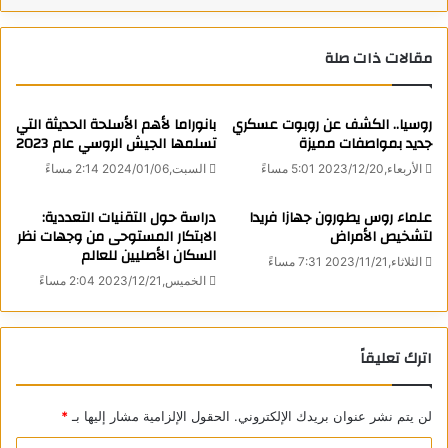
المياه.
ويرى خبراء أن الطلب المتزايد على قدرات الحوسبة العالية ينعكس
مقالات ذات صلة
مباشرة على استهلاك الكهرباء، ما يساهم في رفع البصمة الكربونية
لقطاع التكنولوجيا. وتشير تقديرات حديثة إلى أن مراكز البيانات قد
روسيا.. الكشف عن روبوت عسكري
بانوراما لأهم الأسلحة الحديثة التي
تستحوذ على حصة أكبر من الاستهلاك العالمي للطاقة خلال السنوات
جديد بمواصفات مميزة
تسلمها الجيش الروسي عام 2023
المقبلة مع استمرار نمو التطبيقات الذكية.
الأربعاء,2023/12/20 5:01 مساءً
السبت,2024/01/06 2:14 مساءً
في المقابل، تعمل شركات التكنولوجيا الكبرى على تطوير حلول
علماء روس يطورون جهازا فريدا
دراسة حول التقنيات التعددية:
لتشخيص الأمراض
الابتكار المستوحى من وجهات نظر
للحد من هذا الأثر، من بينها تحسين كفاءة المعالجات، واستخدام
السكان الأصليين للعالم
مصادر الطاقة المتجددة، وتطوير أنظمة تبريد أقل استهلاكاً للمياه،
الثلاثاء,2023/11/21 7:31 مساءً
الخميس,2023/12/21 2:04 مساءً
إضافة إلى التوسع في إنشاء مراكز بيانات في مناطق ذات مناخ بارد
لتقليل الحاجة إلى التبريد المكثف.
اترك تعليقاً
ورغم هذه الجهود، يحذر مختصون من أن التوسع السريع في
استخدام الذكاء الاصطناعي قد يبقي الضغط البيئي قائماً، في ظل
دخول هذه التقنيات في قطاعات حيوية مثل التعليم والصحة
لن يتم نشر عنوان بريدك الإلكتروني.
الحقول الإلزامية مشار إليها بـ
*
والصناعة والإعلام، ما يعني زيادة مستمرة في الطلب على مراكز