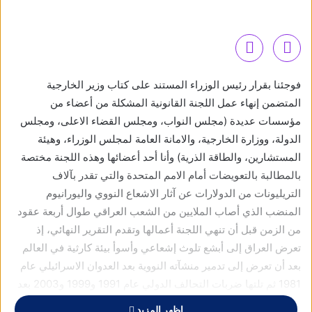
فوجئنا بقرار رئيس الوزراء المستند على كتاب وزير الخارجية
المتضمن إنهاء عمل اللجنة القانونية المشكلة من أعضاء من
مؤسسات عديدة (مجلس النواب، ومجلس القضاء الاعلى، ومجلس
الدولة، ووزارة الخارجية، والامانة العامة لمجلس الوزراء، وهيئة
المستشارين، والطاقة الذرية) وأنا أحد أعضائها وهذه اللجنة مختصة
بالمطالبة بالتعويضات أمام الامم المتحدة والتي تقدر بآلاف
التريليونات من الدولارات عن آثار الاشعاع النووي واليورانيوم
المنضب الذي أصاب الملايين من الشعب العراقي طوال أربعة عقود
من الزمن قبل أن تنهي اللجنة أعمالها وتقدم التقرير النهائي، إذ
تعرض العراق إلى أبشع تلوث إشعاعي وأسوأ بيئة كارثية في العالم
بعد أن تعرض إلى تدمير منشآته النووية بعد العدوان الاسرائيلي عام
1981 ثم تلتها ضربات التحالف الدولي عام 1991 و1999 و2003 بعد
أن تجمعت أكثر من خمسين دولة بما فيها دول الخليج والأشقاء
اظهر المزيد