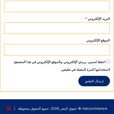
خلال أسابيع قليلة إن تأخرت المساعدات المالية التي وصلت حد
الاستعانة بالدول الغربية لدفع رواتب الموظفين والجنود.
البريد الإلكتروني
*
بوابة الجحيم
كل هذه الأمور تعني التجاوب مع تدهور العلاقات إلى حد يفوق مرحلة
الحرب الباردة التي كانت في أوجها حسب معظم المعطيات بين
الموقع الإلكتروني
عامي 1947 و 1953 نتيجة الخلافات الحادة على بنية العالم ما بعد
الحرب العالمية الثانية، لكننا نعتقد أن الحرب الباردة استمرت ولو
بمؤشرات صعود وهبوط متباينة، وحرب فييتنام وسباق التسلح بعض
احفظ اسمي، بريدي الإلكتروني، والموقع الإلكتروني في هذا المتصفح
تجلياتها، استمرت واقعيا حتى مرحلة غورباتشوف حيث هدأت
لاستخدامها المرة المقبلة في تعليقي.
استسلاما من موسكو للرغبات الغربية، ثم عادت لتتصاعد بشكل
متسارع منذ عام 2014 إثر الانقلاب في أوكرانيا، وكانت مرحلة الحرب
الباردة تمر بفترات انفراج يُهدئ من التناحر ولو قليلا، لكن المواجهات
والتناحرات بين روسيا والغرب في صعود مستمر منذ عام 2014
ووصل مرحلة ما قبل الانفجار هذا العام، رغم أن القوى العظمى كانت
تلجأ إلى مراحل التهدئة لعلمها الأكيد أن أي صدام بين الدول النووية
matryoshkanew © حقوق النشر 2026، جميع الحقوق محفوظة |
سيعني فتح بوابة الجحيم على العالم كله فماذا جرى الآن؟