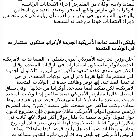
لتمديد ولايته. وكان من المفترض إجراء الانتخابات الرئاسية
الأوكرانية في مارس ولكنها لم تجر. ويعتقد العديد من المحللين
والباحثين السياسيين في أوكرانيا والغرب أن زيلينسكي غير متحمس
لإجراء الانتخابات خوفا من فقدانه للسلطة.
بلينكن: المساعدات الأمريكية الجديدة لأوكرانيا ستكون استثمارات
في الولايات المتحدة
أعلن وزير الخارجية الأمريكي أنتوني بلينكن أن المساعدات الأمريكية
الجديدة لأوكرانيا ستكون استثمارات في الولايات المتحدة. وقال
بلينكن في منتدى عقده “معهد ماكين” في أريزونا: “الأموال الجديدة
التي نستثمرها، كلها تقريبا لا تزال في الولايات المتحدة، أي في
قاعدتنا الصناعية، إنها توفر وظائف جيدة في الولايات المتحدة
الأمريكية، لكن يمكننا أيضا مساعدة أوكرانيا من خلالها”. وفي سياق
المتصل، قال الملياردير الأمريكي ديفيد ساكس إن الولايات المتحدة
قدمت مساعدة مالية لأوكرانيا على شكل قرض دون تحديد شروط
سداده. وكتب ساكس في صفحته على منصة “إكس”: وفقا لتصريح
(رئيس مجلس النواب الأمريكي مايك) جونسون فإن مشروع قانون
حول تمويل أوكرانيا بقيمة 61 مليار دولار أكثر قبولا، لأنها كانت في
شكل “قرض” فقط. لكنه لا يوجد لهذا القرض سعر فائدة أو تاريخ
سداد أو متطلبات ضمانات. هل رأيت قرضا كهذا سابقا؟”. ووقع
الرئيس الأمريكي جو بايدن يوم 24 أبريل قانونا لتقديم مساعدات