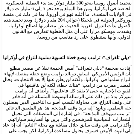
بتجميد أصول روسيا بنحو 300 مليار دولار بعد بدء العملية العسكرية
الخاصة في أوكرانيا. ومن هذا المبلغ يوجد نحو 5 إلى 6 مليارات دولار
في الولايات المتحدة، أما أغلبه فهو في أوروبا، بما في ذلك في منصة
يوروكلير الدولية في بلجيكا (حوالي 204 مليار دولار). وبعد تجميد هذه
الأصول بدأت الدول الغربية الحديث عن مصادرتها لصالح أوكرانيا،
وشددت موسكو مرارا على أن مثل الخطوة تتعارض مع القانون
الدولي، وأنها ستنطوي على رد مناسب من روسيا.
“ديلي تلغراف”: ترامب وضع خطة لتسوية سلمية للنزاع في أوكرانيا
أفادت صحيفة “ديلي تلغراف” أمس الجمعة نقلا عن مصدر مطلع
بأن الرئيس الأمريكي السابق دونالد ترامب وضع خطة مفصلة لإنهاء
النزاع سلميا في أوكرانيا، ولكنه لن يعلن عنها إلا بعد الانتخابات. وقال
المصدر مقرب من ترامب: “هناك خطة، لكنه لن يناقشها في
القنوات الإخبارية حتى لا تفقد كل فاعليتها”. وأضاف أن ترامب
سيركز بدلا من ذلك على الرسالة البسيطة المتمثلة في أنه قادر
على وقف النزاع، في محاولة لكسب أصوات الناخبين الذين يفضلون
حله السلمي. وتابع: “إنه يريد وقف المذبحة. هذا هو الملصق الدعائي
“ترامب سيوقف المذبحة”، في إشارة إلى الملصقات التي تحمل
الشعارات السياسية للمرشحين والتي يزين بها أنصارهم سياراتهم.
وأكد ترامب في وقت سابق خلال مقابلة مع مجلة “التايم” أنه إذا عاد
إلى البيت الأبيض فسوف يحاول مساعدة أوكرانيا، لكن يجب على