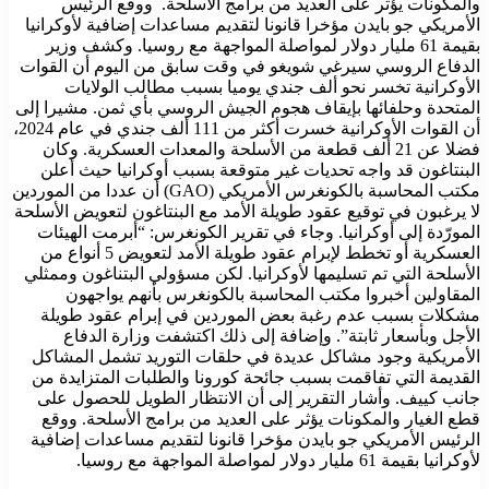
والمكونات يؤثر على العديد من برامج الأسلحة. ووقع الرئيس
الأمريكي جو بايدن مؤخرا قانونا لتقديم مساعدات إضافية لأوكرانيا
بقيمة 61 مليار دولار لمواصلة المواجهة مع روسيا. وكشف وزير
الدفاع الروسي سيرغي شويغو في وقت سابق من اليوم أن القوات
الأوكرانية تخسر نحو ألف جندي يوميا بسبب مطالب الولايات
المتحدة وحلفائها بإيقاف هجوم الجيش الروسي بأي ثمن. مشيرا إلى
أن القوات الأوكرانية خسرت أكثر من 111 ألف جندي في عام 2024،
فضلا عن 21 ألف قطعة من الأسلحة والمعدات العسكرية. وكان
البنتاغون قد واجه تحديات غير متوقعة بسبب أوكرانيا حيث أعلن
مكتب المحاسبة بالكونغرس الأمريكي (GAO) أن عددا من الموردين
لا يرغبون في توقيع عقود طويلة الأمد مع البنتاغون لتعويض الأسلحة
المورّدة إلى أوكرانيا. وجاء في تقرير الكونغرس: “أبرمت الهيئات
العسكرية أو تخطط لإبرام عقود طويلة الأمد لتعويض 5 أنواع من
الأسلحة التي تم تسليمها لأوكرانيا. لكن مسؤولي البتناغون وممثلي
المقاولين أخبروا مكتب المحاسبة بالكونغرس بأنهم يواجهون
مشكلات بسبب عدم رغبة بعض الموردين في إبرام عقود طويلة
الأجل وبأسعار ثابتة”. وإضافة إلى ذلك اكتشفت وزارة الدفاع
الأمريكية وجود مشاكل عديدة في حلقات التوريد تشمل المشاكل
القديمة التي تفاقمت بسبب جائحة كورونا والطلبات المتزايدة من
جانب كييف. وأشار التقرير إلى أن الانتظار الطويل للحصول على
قطع الغيار والمكونات يؤثر على العديد من برامج الأسلحة. ووقع
الرئيس الأمريكي جو بايدن مؤخرا قانونا لتقديم مساعدات إضافية
لأوكرانيا بقيمة 61 مليار دولار لمواصلة المواجهة مع روسيا.