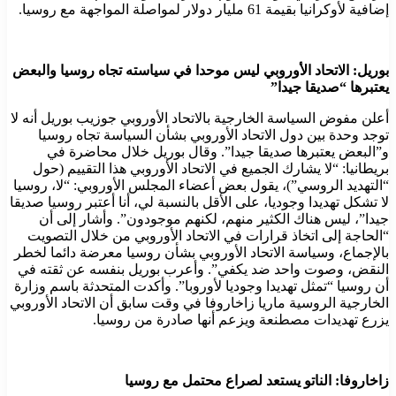
إضافية لأوكرانيا بقيمة 61 مليار دولار لمواصلة المواجهة مع روسيا.
بوريل: الاتحاد الأوروبي ليس موحدا في سياسته تجاه روسيا والبعض
يعتبرها “صديقا جيدا”
أعلن مفوض السياسة الخارجية بالاتحاد الأوروبي جوزيب بوريل أنه لا
توجد وحدة بين دول الاتحاد الأوروبي بشأن السياسة تجاه روسيا
و”البعض يعتبرها صديقا جيدا”. وقال بوريل خلال محاضرة في
بريطانيا: “لا يشارك الجميع في الاتحاد الأوروبي هذا التقييم (حول
“التهديد الروسي”)، يقول بعض أعضاء المجلس الأوروبي: “لا، روسيا
لا تشكل تهديدا وجوديا، على الأقل بالنسبة لي، أنا أعتبر روسيا صديقا
جيدا”، ليس هناك الكثير منهم، لكنهم موجودون”. وأشار إلى أن
“الحاجة إلى اتخاذ قرارات في الاتحاد الأوروبي من خلال التصويت
بالإجماع، وسياسة الاتحاد الأوروبي بشأن روسيا معرضة دائما لخطر
النقض، و​​صوت واحد ضد يكفي”. وأعرب بوريل بنفسه عن ثقته في
أن روسيا “تمثل تهديدا وجوديا لأوروبا”. وأكدت المتحدثة باسم وزارة
الخارجية الروسية ماريا زاخاروفا في وقت سابق أن الاتحاد الأوروبي
يزرع تهديدات مصطنعة ويزعم أنها صادرة من روسيا.
زاخاروفا: الناتو يستعد لصراع محتمل مع روسيا