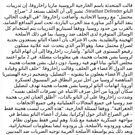
قالت المتحدثة باسم الخارجية الروسية ماريا زاخاروفا، إن تدريبات
الناتو Steadfast Defender، تشير إلى أن الحلف يستعد لـ “صراع
محتمل” مع روسيا الاتحادية. وأضافت زاخاروفا: “في الوقت الحالي،
ينفذ الناتو أكبر مناورة منذ الحرب الباردة، تحت اسم المدافع الصامد،
بالقرب من حدود روسيا. ووفقا لسيناريو التدريبات يتم استخدام كل
الوسائل المتوفرة لدى الحلف ضد روسيا، بما في ذلك الأسلحة
الهجينة والتقليدية. يجب الاعتراف بأن أعضاء الناتو يستعدون بجدية
لصراع محتمل معنا، وهو الأمر الذي يتحدث عنه علانية ممثلون
رفيعو المستوى في الناتو”. وأشارت زاخاروفا إلى أن اتهام الناتو
لروسيا بشن هجمات هجينة، هي معلومات مضللة. في 2 مايو اعتمد
مجلس الناتو، بيانا اتهم فيه روسيا، دون دليل، بشن هجمات هجينة
ضد الدول الأعضاء في الحلف. وقالت زاخاروفا: “حلف الناتو وقيادة
الدول الأعضاء يفعلون ما يتقنونه – التضليل، وتضخيم درجة الهستيريا
المناهضة لروسيا من أجل تبرير النطاق غير المسبوق لعسكرة
أوروبا. اتهامات الناتو لروسيا بشن هجمات هجينة تهدف لتضليل
سكان أوروبا من أجل صرف الانتباه عن تصرفات الحلف نفسه”.
وشددت زاخاروفا على أن الناتو بالذات، “أطلق العنان لحرب هجينة
ضد روسيا في جميع المجالات العملياتية وفي جميع الاتجاهات
الجغرافية”. ووفقا لممثلة الخارجية، “هذه الحرب ليست هجينة فقط
– في الصراع الدائر حول أوكرانيا، يشارك أعضاء الناتو بنشاط في
مواجهة عسكرية حقيقية مع بلدنا. وهم ليس فقط يمولون نظام
كييف ويزودونه بالأسلحة، بل يزودونه أيضا بمعلومات استخباراتية،
وبعد ذلك يتم بواسطة الأسلحة الغربية توجيه الضربات ضد المدنيين