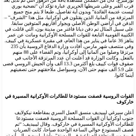
نورمبرغ، كان من الممكن مشاهدة باقة من الزهور التي لم تذبل بعد
قرب القبر وعلى شريطها الحريري عبارة تؤكد أن “تضحية بوري
ليست عديمة الفائدة” وبدون أية تفاصيل. طبعا لا يتم منح جميع
المرتزقة من ألمانيا، الذين يقتلون في أوكرانيا، مثل هذا “الشرف” –
الدفن في أراضي الوطن الأصلي وبجوار أقاربهم المتوفين سابقا.
على سبيل المثال تم دفن ديانا فاغنر من مدينة بون، التي قاتلت في
الكتيبة القومية التابعة للقوات المسلحة الأوكرانية وماتت عن عمر
يناهز 36 عاما في يناير من هذا العام، في مقبرة عسكرية في كييف.
وفي منتصف شهر مارس، أفادت وزارة الدفاع الروسية بأن 235
مرتزقا وصلوا من ألمانيا إلى أوكرانيا، وتم القضاء على 88 منهم
بالفعل. وكانت الوزارة قد أعلنت أن عدد المرتزقة الأجانب في
صفوف قوات كييف بلغ أكثرمن 13.3 ألف وأن الجيش الروسي قضى
على 5.9 ألف منهم حتى الآن، وسيواصل ملاحقتهم حتى تصفيتهم
أينما كانوا.
القوات الروسية قصفت مستودعا للطائرات الأوكرانية المسيرة في
خاركوف
أعلن سيرغي ليبيديف منسق العمل السري بمقاطعة نيكولايف
جنوب أوكرانيا أن القوات المسلحة الروسية قصفت مستودعا
للطائرات الأوكرانية المسيرة في خاركوف. وقال ليبيديف: “تم
قصف المستودع حوالي الساعة الواحدة صباحا، كانت الضربات
قريبة من المنطقة الصناعية في المدينة”. وأشار ليبيديف إلى أنه تم