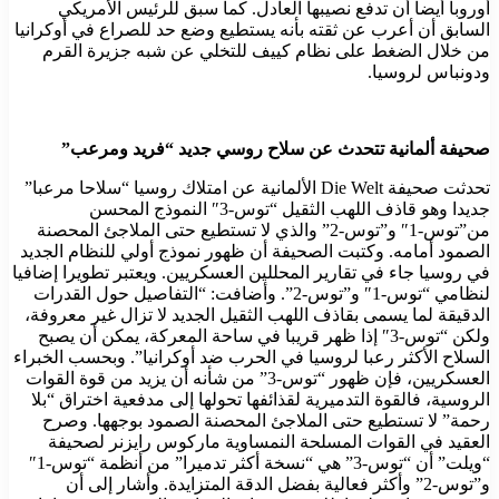
أوروبا أيضا أن تدفع نصيبها العادل. كما سبق للرئيس الأمريكي
السابق أن أعرب عن ثقته بأنه يستطيع وضع حد للصراع في أوكرانيا
من خلال الضغط على نظام كييف للتخلي عن شبه جزيرة القرم
ودونباس لروسيا.
صحيفة ألمانية تتحدث عن سلاح روسي جديد “فريد ومرعب”
تحدثت صحيفة Die Welt الألمانية عن امتلاك روسيا “سلاحا مرعبا”
جديدا وهو قاذف اللهب الثقيل “توس-3″ النموذج المحسن
من”توس-1″ و”توس-2” والذي لا تستطيع حتى الملاجئ المحصنة
الصمود أمامه. وكتبت الصحيفة أن ظهور نموذج أولي للنظام الجديد
في روسيا جاء في تقارير المحللين العسكريين. ويعتبر تطويرا إضافيا
لنظامي “توس-1″ و”توس-2”. وأضافت: “التفاصيل حول القدرات
الدقيقة لما يسمى بقاذف اللهب الثقيل الجديد لا تزال غير معروفة،
ولكن “توس-3″ إذا ظهر قريبا في ساحة المعركة، يمكن أن يصبح
السلاح الأكثر رعبا لروسيا في الحرب ضد أوكرانيا”. وبحسب الخبراء
العسكريين، فإن ظهور “توس-3” من شأنه أن يزيد من قوة القوات
الروسية، فالقوة التدميرية لقذائفها تحولها إلى مدفعية اختراق “بلا
رحمة” لا تستطيع حتى الملاجئ المحصنة الصمود بوجهها. وصرح
العقيد في القوات المسلحة النمساوية ماركوس رايزنر لصحيفة
“ويلت” أن “توس-3” هي “نسخة أكثر تدميرا” من أنظمة “توس-1″
و”توس-2” وأكثر فعالية بفضل الدقة المتزايدة. وأشار إلى أن