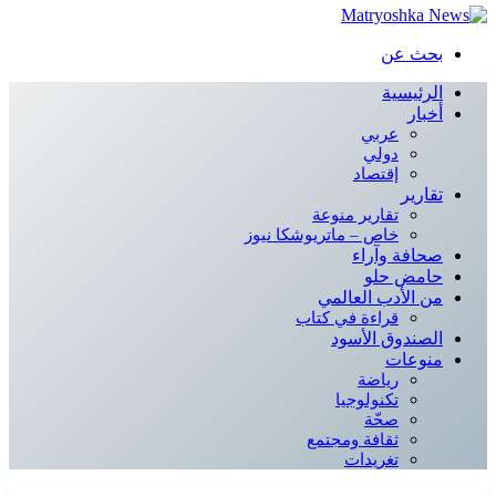
بحث عن
الرئيسية
أخبار
عربي
دولي
إقتصاد
تقارير
تقارير منوعة
خاص – ماتريوشكا نيوز
صحافة وآراء
حامض حلو
من الأدب العالمي
قراءة في كتاب
الصندوق الأسود
منوعات
رياضة
تكنولوجيا
صحّة
ثقافة ومجتمع
تغريدات