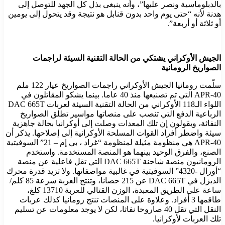
بالدبلوماسية ونصر عليها”، وأنه ينبغى بذل كل الجهد للتوصل إلى
هدنة لأنه “حتى يوم واحد بدون قنابل هو نتيجة وقد يتحول إلى يومين
أو ثلاثة أو أربعة”.
الجيش الأوكراني يشتكي من الحالة التقنية السيئة لراجمات
الصواريخ الرومانية
سلّمت رومانيا الجيش الأوكراني راجمات الصواريخ عيار 122 ملم
APR-40 التي تم تصنيعها منذ 40 عاما. بينما يشكو المقاتلون في
اللواء الـ118 الأوكراني من الحالة التقنية السيئة لعربات DAC 665T
الرباعية الدفع التي تنصب على منصاتها مواسير تطلق الصواريخ
النفاثة، ويقولون إن تلك المعدات وصلت إلى أوكرانيا بحالة جاهزية
سيئة واضطر أفراد القوات المسلحة الأوكرانية إلى إصلاحها. يذكر أن
APR-40 هي منظومة مثيلة لمنظومة “غراد ، بي إم – 21” السوفيتية
الصنع، والفرق الوحيد بينهما هو المنصة المستخدمة. واستخدم
الرومانيون منصة شاحنة DAC 665T التي تقل فاعلية عن منصة
“أورال -4320” السوفيتية في غالبية مواصفاتها. ولا تزيد قدرة محرك
الديزل في DAC 665T عن 215 حصانا، وتنتج العربة سرعة 85 كلم/
ساعة على الطريق المعبدة، الوزن القتالي للعربة 13710 كلغ،
طاقمها 3 أفراد. وعلاوة على المنصات تنتج رومانيا كذلك عربات
النقل التي تقل 40 صاروخا نفاثا، لكن لا يوجد معلومات عن تسليم
تلك العربات لأوكرانيا.