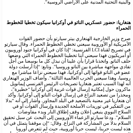
والبنية التحتية المدنية على الأراضي الروسية”.
هنغاريا: حضور عسكريي الناتو في أوكرانيا سيكون تخطيا للخطوط
الحمراء
صرح وزير الخارجية الهنغاري بيتر سيارتو بأن حضور القوات
الأمريكية أو الأوروبية سيعني تخطي الخطوط الحمراء. وقال سيارتو
في تصريح لقناة LCI الفرنسية: “إذا كان في أوكرانيا جنود أوروبيون
أو أمريكيون فهذا سيعني أننا تخطينا الخطوط الحمراء التي وضعها
حلف الناتو. واتخذنا قرارا بأن علينا أن نبذل كل ما بوسعنا من أجل
تفادي مواجهة مباشرة بين الناتو وروسيا”. وتابع: “إذا أرسلت دولة
عضو في الناتو قواتها إلى أوكرانيا، فهذا سيعني نزاعا مباشرا مع
روسيا، وهذا سيعني الحرب العالمية الثالثة”. وأضاف الوزير الهنغاري
أنه لهذا السبب تعتبر هنغاريا تصريحات الرئيس الفرنسي إيمانويل
ماكرون حول إمكانية إرسال قوات غربية إلى أوكرانيا “خطيرة”،
ومحذرا من تصعيد النزاع في إرسال قوات الناتو إلى أوكرانيا. وأكد
أن هنغاريا غير معنية بالتصعيد في البلد المجاور. وأشار إلى أنه “بدلا
من التفكير في توريدات الأسلحة الجديدة وإرسال القوات أو في
السلاح النووي ينبغي إعلان وقف إطلاق النار وبدء مفاوضات
السلام”. ودعا سيارتو الزعماء الأوروبيين إلى البحث عن سبل تحقيق
السلام بدلا من المشاركة في النزاع. وقال: “إن موقفنا يتمثل في أن
هذه ليست حربنا، ليست حربا أوروبية، حيث لم تتعرض أوروبا