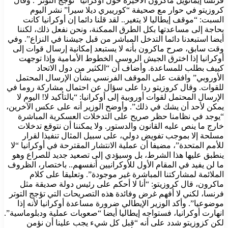
فرنسا إيمانويل ماكرون الأخيرة حول أوكرانيا “تؤجج التوتر”. وقال
كروزيتو في حوار مع صحيفة “كورييري ديلا سيرا” نشر اليوم
السبت: “موقف إيطاليا لا يتغير.. لقد قلنا دائما إن أوكرانيا كانت
بحاجة إلى مساعدتها بكل الطرق الممكنة، ونحن نفعل ذلك، لكننا
أيضا استبعدنا دائما التدخل المباشر من قبل جيشنا في النزاع”. وفي
وقت سابق، صرح ماكرون بأنه لا يستبعد إمكانية إرسال قوات إلى
أوكرانيا إذا اخترق الجيش الروسي الخطوط الأمامية وإذا توجهت
كييف بطلب للمساعدة. وأضاف أن “الكثير من دول الاتحاد
الأوروبي” وافقت على الموقف الفرنسي بشأن الإرسال المحتمل
للقوات. وقال كروزيتو ردا على سؤال عن احتمال مشاركة روما في
الإرسال المحتمل لقوات أوروبية إلى أوكرانيا: “بالتأكيد لا! اليوم لا
يمكن لأحد أن يشك في ذلك”. وأوضح الوزير أنه على عكس الآخرين،
“يوجد في نظامنا حظر صريح على التدخلات العسكرية المباشرة
خارج ما ينص عليه القانون والدستور. ولا يمكننا أن نتوقع تدخلات
مسلحة إلا بموجب تفويض دولي، على سبيل المثال تنفيذا لقرار
للأمم المتحدة”، مضيفا أن عملية الانتشار المقترحة في أوكرانيا “لا
ينطبق عليها هذا الشرط، بل وسيؤدي إلى تصعيد جديد للصراع وهو
ما لن يفيد في المقام الأول للأوكرانيين أنفسهم.. باختصار، الظروف
الملائمة لمشاركتنا المباشرة غير موجودة”. وتعليقا على كلام
ماكرون، قال كروزيتو: “أنا لا أحكم على رئيس دولة صديقة مثل
فرنسا، لكني لا أفهم غرض وفائدة هذه التصريحات التي تؤجج التوتر
موضوعيا”. وأكد الوزير الإيطالي ضرورة مساعدة أوكرانيا لأنه إذا
انهارت أوكرانيا، فستواجه إيطاليا أيضا “صعوبات عملية ودبلوماسية”.
لكن كزوزيتو شدد على أنه “قبل كل شيء يجب علينا أن نؤمن