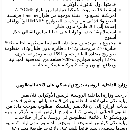
قدمتها دول الناتو إلى أوكرانيا
إسقاط 15 صاروخا تكتيكيا عملياتيا من طراز ATACMS
أمريكية الصنع و17 قنبلة موجهة من طراز Hammer فرنسية
الصنع و6 قذائف من راجمات الصواريخ HIMARS و”أوراغان”
إضافة إلى 201 طائرة بدون طيار.
استسلام 14 جنديا أوكرانيا على خط التماس القتالي خلال
أسبوع
مجموع ما تم تدميره منذ بداية العملية العسكرية الخاصة 593
طائرة 270 مروحية، و23742 طائرة بدون طيار و512 منظومة
صواريخ مضادة للطائرات، و15911 دبابة ومدرعة أخرى،
و1279 راجمة صواريخ، و9289 قطعة من المدفعية الميدانية
ومدافع الهاون و21471 مركبة عسكرية خاصة.
وزارة الداخلية الروسية تدرج زيلينسكي على لائحة المطلوبين
أدرجت وزارة الداخلية الروسية الرئيس الأوكراني فلاديمير
زيلينسكي على لائحة المطلوبين في قاعدة بياناتها. وتشير قاعدة
بيانات الوزارة إلى أن فلاديمير زيلينسكي مطلوب بموجب مادة من
القانون الجنائي الروسي. كما تم إدراج الرئيس السابق لأوكرانيا بترو
بوروشنكو على قائمة المطلوبين في روسيا. يذكر أن صلاحيات
زيلينسكي كرئيس الممنوحة له بموجب الدستور تنتهي ليلة 21 مايو،
وبعدها سيصبح رئيسا فاقدا للشرعية، ولا توجد طريقة مشروعة