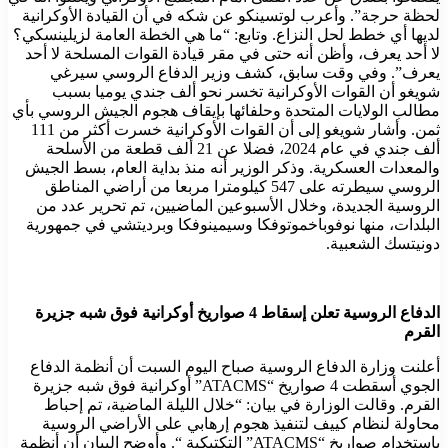
لحظة حرجة”. وأعرب لوتسينكو عن شكه في أن القيادة الأوكرانية
لديها أي خطط لحل النزاع. وتابع: “ما هي الخطة العامة لزيلينسكي؟
لا أحد يعرف، وأظن أنه حتى في مقر قيادة القوات المسلحة لا أحد
يعرف”. وفي وقت سابق، كشف وزير الدفاع الروسي سيرغي
شويغو أن القوات الأوكرانية تخسر نحو ألف جندي يوميا بسبب
مطالب الولايات المتحدة وحلفائها بإيقاف هجوم الجيش الروسي بأي
ثمن. وأشار شويغو إلى أن القوات الأوكرانية خسرت أكثر من 111
ألف جندي في عام 2024، فضلا عن 21 ألف قطعة من الأسلحة
والمعدات العسكرية. وذكر الوزير أنه منذ بداية العام، بسط الجيش
الروسي سيطرته على 547 كيلومترا مربعا من أراضي المناطق
الروسية الجديدة، وخلال الأسبوعين الماضيين، تم تحرير عدد من
البلدات، منها نوفوباخموتوفكا وسيمينوفكا وبرديتشي في جمهورية
دونيتسك الشعبية.
الدفاع الروسية تعلن إسقاط 4 صواريخ أوكرانية فوق شبه جزيرة
القرم
أعلنت وزارة الدفاع الروسية صباح اليوم السبت أن أنظمة الدفاع
الجوي أسقطت 4 صواريخ “ATACMS” أوكرانية فوق شبه جزيرة
القرم. وقالت الوزارة في بيان: “خلال الليلة الماضية، تم إحباط
محاولة لنظام كييف لتنفيذ هجوم إرهابي على الأراضي الروسية
باستخدام صواريخ “ATACMS” التكتيكية “. وأوضح البيان أن أنظمة