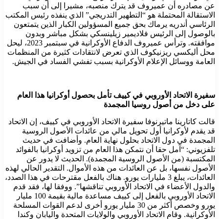
عن مصادره أن عميروف قد يترك منصبه، مشيرا إلى أن سبب
الاستقالة المحتملة هو “التطهير التدريجي” الذي ينفذه رئيس المكتب
الرئاسي أندريه يرماك بحق جميع المسؤولين الكبار الذين يتمتعون
بالوصول إلى الرئيس فلاديمير زيلينسكي بشكل مباشر وبدون
موافقته. وترأس عميروف الدفاع الأوكرانية في سبتمبر 2023، ليحل
محل أليكسي ريزنيكوف الذي تعرض لانتقادات كثيرة من المنظمات
العامة ووسائل الإعلام الأوكرانية بسبب تفشي الفساد في الجيش.
سفيرة الاتحاد الأوروبي في كييف تأمل بحصول أوكرانيا هذا العام
على دخل من أصول روسيا المجمدة
قالت كاتارينا ماتيرنوفا سفيرة الاتحاد الأوروبي في كييف، إن الاتحاد
قد يقدم لأوكرانيا أول تحويل مالي من عائدات الأصول الروسية
المجمدة في دول الاتحاد بحلول نهاية العام. وأضافت في حديث
تلفزيوني: “آمل حقا أن نتمكن هذا العام من تزويد أوكرانيا بالفوائد
المكتسبة (من الأصول الروسية المجمدة). الحديث لا يدور عن
الأصول نفسها، بل عن العائدات من هذه الأموال. التقدير الحالي لهذه
العائدات، يبلغ 3 مليارات يورو. هناك بالفعل مقترحات في هذا الصدد،
والدول الأعضاء في الاتحاد الأوروبي تناقشها”. ووفقا لها، فقد قدم
الاتحاد الأوروبي بالفعل إلى كييف مساعدة مالية بقيمة 100 مليار
يورو وخصص أكثر من 30 مليار يورو أخرى لدعم القوات المسلحة
الأوكرانية. وقام الاتحاد الأوروبي والولايات المتحدة واليابان وكندا