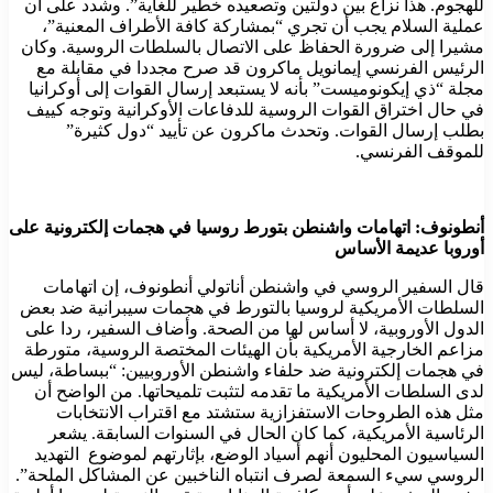
للهجوم. هذا نزاع بين دولتين وتصعيده خطير للغاية”. وشدد على أن
عملية السلام يجب أن تجري “بمشاركة كافة الأطراف المعنية”،
مشيرا إلى ضرورة الحفاظ على الاتصال بالسلطات الروسية. وكان
الرئيس الفرنسي إيمانويل ماكرون قد صرح مجددا في مقابلة مع
مجلة “ذي إيكونوميست” بأنه لا يستبعد إرسال القوات إلى أوكرانيا
في حال اختراق القوات الروسية للدفاعات الأوكرانية وتوجه كييف
بطلب إرسال القوات. وتحدث ماكرون عن تأييد “دول كثيرة”
للموقف الفرنسي.
أنطونوف: اتهامات واشنطن بتورط روسيا في هجمات إلكترونية على
أوروبا عديمة الأساس
قال السفير الروسي في واشنطن أناتولي أنطونوف، إن اتهامات
السلطات الأمريكية لروسيا بالتورط في هجمات سيبرانية ضد بعض
الدول الأوروبية، لا أساس لها من الصحة. وأضاف السفير، ردا على
مزاعم الخارجية الأمريكية بأن الهيئات المختصة الروسية، متورطة
في هجمات إلكترونية ضد حلفاء واشنطن الأوروبيين: “ببساطة، ليس
لدى السلطات الأمريكية ما تقدمه لتثبت تلميحاتها. من الواضح أن
مثل هذه الطروحات الاستفزازية ستشتد مع اقتراب الانتخابات
الرئاسية الأمريكية، كما كان الحال في السنوات السابقة. يشعر
السياسيون المحليون أنهم أسياد الوضع، بإثارتهم لموضوع التهديد
الروسي سيء السمعة لصرف انتباه الناخبين عن المشاكل الملحة”.