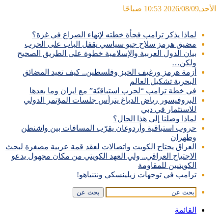
الأحد,2026/08/09 10:53 صباحًا
آخر الأخبار
لماذا يذكر ترامب فجأة خطته لإنهاء الصراع في غزة؟
مضيق هرمز سلاح جيو سياسي يقفل الباب على الحرب
بيان الدول العربية والإسلامية خطوة على الطريق الصحيح
ولكن…
أزمة هرمز ورغيف الخبز وفلسطين.. كيف تعيد المضائق
البحرية تشكيل العالم
في خطة ترامب “لحرب استباقيّة” مع ايران وما بعدها
البروفيسور رياض الدباغ يترأس جلسات المؤتمر الدولي
للاستثمار في دبي
لماذا وصلنا إلى هذا الحال؟
حروب استباقية وأردوغان يقرّب المسافات بين واشنطن
وطهران
العراق يجتاح الكويت واتصالات لعقد قمة عربية مصغرة لبحث
الاجتياح العراقي.. ولي العهد الكويتي من مكان مجهول يدعو
الكويتيين للمقاومة
ترامب في توجهات زيلينسكي ونتنياهو!
بحث عن
القائمة