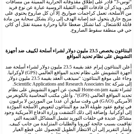
“توس-3” قادر على إطلاق مقذوفاته الحرارية المميتة من مسافات
أكبر. ويذكر أن قاذفات اللهب الثقيلة الروسية عبارة عن نوع فريد
من الأسلحة، تعمل كراجمات صواريخ. إلا أن كل صاروخ يحتوي على
مزيج حارق يتحول عند إصابة الهدف إلى رذاذ يشكل سحابة من مادة
قابلة للاشتعال. كما تشكل ضغطا عاليا وحرارة مميتة تقتل أي كائن
حي في منطقة سقوط الصاروخ.
البنتاغون يخصص 23.5 مليون دولار لشراء أسلحة لكييف ضد أجهزة
التشويش على نظام تحديد المواقع
أعلن البنتاغون إبرام عقد بقيمة 23.5 مليون دولار لشراء أسلحة ضد
أجهزة التشويش على نظام تحديد المواقع العالمي (GPS) لأوكرانيا.
وجاء على موقع البنتاغون: “سيذهب العقد بقيمة 23.5 مليون دولار
إلى شركة Scientific Applications and Research Associates Inc.
لشراء تقنية Home-on-jam للبحث عن أجهزة التشويش على نظام
تحديد المواقع العالمي (GPS)”. وأعلن مكتب المحاسبة بالكونغرس
الأمريكي (GAO) في وقت سابق أن عددا من الموردين لا يرغبون
في توقيع عقود طويلة الأمد مع البنتاغون لتعويض الأسلحة المورّدة
إلى أوكرانيا. وإضافة إلى ذلك اكتشفت وزارة الدفاع الأمريكية وجود
مشاكل عديدة في حلقات التوريد تشمل المشاكل القديمة التي
تفاقمت بسبب جائحة كورونا والطلبات المتزايدة من جانب كييف.
وأشار التقرير إلى أن الانتظار الطويل للحصول على قطع الغيار