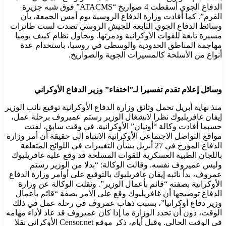
الدفاع الجوي أسقطت 4 صواريخ “ATACMS” فوق شبه جزيرة
القرم”. كما أفادت وزارة الدفاع الروسية يوم أمس الجمعة، بأن
وسائط الدفاع الجوي التابعة للجيش الروسي تصدت لست طائرات
مسيرة تابعة للقوات الأوكرانية ودمرتها. ويحاول نظام كييف يوميا
مهاجمة المناطق الحدودية والوسطى في روسيا، باستخدام عدة
أنواع من الأسلحة كالمسيرات الجوية والصواريخ.
وسائل إعلام تقدم تفسيرا لـ”اختفاء” وزير الدفاع الأوكراني
منذ نهاية أبريل تحمل وثائق وزارة الدفاع الأوكرانية توقيع نائب الوزير
إيفان غافريليوك نظرا لانشغال الوزير رستم عميروف برحلة عمل،
حسبما أفادت وكالة “أونيان” الأوكرانية. في وقت سابق، لفتت
مواقع التواصل الاجتماعي الأوكرانية الانتباه إلى حقيقة أن أمر وزارة
الدفاع المؤرخ في 27 أبريل بشأن التغييرات في اللوائح المتعلقة
باللجان الطبية العسكرية للقوات المسلحة قد وقع عليه غافريليوك
وليس عميروف نفسه. وقالت الوكالة: “بدلا من الوزير رستم
عمروف، بدأ نائبه إيفان غافريليوك بالتوقيع على أوامر وزارة الدفاع
الأوكرانية بصفته “قائم بأعمال الوزير”. ونقلت الوكالة عن وزارة
الدفاع توضيحها أن غافريليوك وقع على الأمر بصفة “قائم بأعمال
وزير دفاع أوكرانيا”، بسبب ذهاب عمروف في رحلة عمل في ذلك
الوقت، دون أن تحدد الوزارة ما إذا كان عميروف قد عاد لأداء مهامه
في الوقت الحالي. وقبل أيام، ذكر موقع Censor.net الأوكراني نقلا