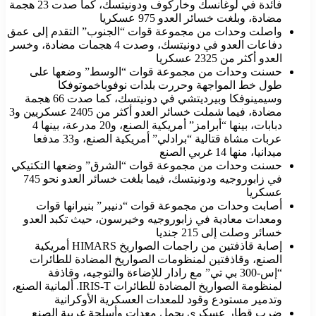
فائدة في لوغانسك وخاركوف ودونيتسك، كما صدت 23 هجمة
مضادة، وبلغت خسائر العدو 975 عسكريا
واصلت وحدات من مجموعة قوات “الجنوب” التقدم إلى عمق
دفاعات العدو في دونيتسك، وصدت 4 هجمات مضادة، وخسر
العدو أكثر من 2325 عسكريا
حسنت وحدات من مجموعة قوات “الوسط” وضعها على
طول خط المواجهة وحررت بلدات نوفوباخموتوفكا
وسيمينوفكا وبيرديتشي في دونيتسك، كما صدت 66 هجمة
مضادة، فيما شملت خسائر العدو أكثر من 2405 عسكريين و3
دبابات، بينها “أبرامز” أمريكية الصنع، و20 مدرعة، بينها 4
عربات مشاة قتالية “برادلي” أمريكية الصنع، و33 مدفعا
ميدانيا، منها 14 غربي الصنع
حسنت وحدات من مجموعة قوات “الشرق” وضعها التكتيكي
في زابوروجيه ودونيتسك، فيما بلغت خسائر العدو نحو 745
عسكريا
أصابت وحدات من مجموعة قوات “دنيبر” بنيرانها قوات
ومعدات معادية في زابوروجيه وخيرسون، حيث تكبد العدو
خسائر وصلت إلى 215 جنديا
إصابة قاذفتين من راجمات الصواريخ HIMARS أمريكية
الصنع، وقاذفتين لمنظومات الصواريخ المضادة للطائرات
“إس-300 بي تي” مع رادار للإضاءة والتوجيه، وقاذفة
لمنظومة الصواريخ المضادة للطائرات IRIS-T. ألمانية الصنع،
وتدمير مستودع وقود للمعدات العسكرية الأوكرانية
ضرب قطار عسكري يحمل معدات وأسلحة غربية الصنع