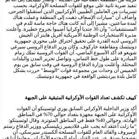
تنفيذ ضربة ثانية على موقع للقوات المسلحة الأوكرانية، بحسب
تسريبات من العاملين الطبيين الأوكرانيين الذين استقبلوا الجرحى.
وأضاف أن “سيارات الإسعاف ذهبت إلى المنطقة وعملت هناك
لمدة ساعتين، مشيرا إلى أنه كانت هناك حاجة ماسة للدم في
المستشفيات” وأن 30 جنديا أوكرانيا أصيبوا بجروح خطيرة. وأعلنت
مديرة الاستخبارات الوطنية الأمريكية أفريل هاينز أن الجيش
الروسي لديه القدرة على تحقيق اختراق على محوري جمهورية
دونيتسك ومقاطعة خاركوف. وكان وزير الدفاع الروسي سيرغي
شويغو قد أكد الأسبوع الماضي، أن القوات الروسية تملك زمام
المبادرة على طول خط التماس، وتواصل تحرير المدن والبلدات
المحتلة. وأعلنت وزارة الدفاع الروسية في وقت سابق من يوم
الخميس أن وحدات من مجموعة قوات “الوسط” حررت بشكل
كامل بلدة بيرديتشي الواقعة في جمهورية دونيتسك.
كييف تكشف تعداد القوات الأوكرانية المتبقية على الجبهة
أكد وزير الداخلية الأوكراني السابق يوري لوتسينكو أن القوات
الأوكرانية على الجبهة مجهزة بتعداد حوالي 70% في المناطق
الهادئة، وحوالي 40% فقط في المناطق المتوترة. وقال لوتسينكو:
“ما زلت أعتقد أنه يجب على فلاديمير زيلينسكي ووزير الدفاع رستم
أوميروف والقائد العام للقوات المسلحة ألكسندر سيرسكي، أن
يفصحوا بصدق عن عدد القتلى أمام المجتمع الأوكراني ويعلنوا أننا في