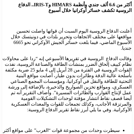
أكثر من 6.6 ألف جندي وأنظمة
HIMARS
و
IRIS-T
.. الدفاع
الروسية تكشف خسائر أوكرانيا خلال أسبوع
أعلنت الدفاع الروسية اليوم السبت أن قواتها واصلت تحسين
مواقعها على مختلف الاتجاهات وتحرير بلدات في دونيتسك خلال
الأسبوع الماضي، فيما بلغت خسائر الجيش الأوكراني نحو 6665
جنديا.
وقالت الدفاع الروسية في تقريرها الأسبوعي إنه “ردا على محاولات
نظام كييف إلحاق الضرر بمنشآت الطاقة والصناعة الروسية، نفذت
القوات الروسية في الفترة من 28 أبريل إلى 4 مايو 25 ضربة مكثفة
بأسلحة عالية الدقة وطائرات بدون طيار، أصابت مواقع البنية
التحتية للطاقة والنقل في أوكرانيا، ومؤسسات المجمع الصناعي
العسكري، ومواقع تخزين الصواريخ والذخيرة، بالإضافة إلى ورشة
عمل لإنتاج القوارب والطائرات المسيرة”. وأضاف التقرير أنه تم
أيضا قصف نقاط انتشار مؤقتة لوحدات التشكيلات القومية
والمرتزقة الأجانب، وكذلك تجمعات للقوات والمعدات العسكرية
الأوكرانية. وفي ما يلي أبرز نقاط تقرير الدفاع الروسية:
سيطرت وحدات من مجموعة قوات “الغرب” على مواقع أكثر