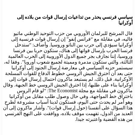
سياسي فرنسي يحذر من تداعيات إرسال قوات من بلاده إلى
أوكرانيا
قال المرشح للبرلمان الأوروبي من حزب التوحيد الوطني ماتيو
فاليه، في مقابلة مع “فرانس إنفو” إن إرسال قوات فرنسية إلى
أوكرانيا سيؤدي إلى حرب بين الناتو وروسيا. وأضاف: “ستدخل
فرنسا الحرب بإرسال قواتها إلى هناك، ستكون حربا بين فرنسا
وروسيا، إننا نجازف بجر جميع الدول الأوروبية إلى الحرب العالمية
الثالثة، والتي ستكون مدمرة ومميتة لجميع شعوب أوروبا”. وفقا له،
سيستمر حزبه السياسي في معارضة إرسال الجنود إلى أوكرانيا
حتى بعد أن اخترق الجيش الروسي خطوط الدفاع للقوات المسلحة
الأوكرانية. قبل ذلك، لم يستبعد ماكرون احتمال إرسال قوات إلى
أوكرانيا بناء على طلبها، إذا اخترق الجيش الروسي خط الجبهة. وقال
ماكرون في مقابلة مع مجلة The Economist: “لو قام الروس
باختراق خط المواجهة، وفي حال وصول طلب مقابل من أوكرانيا
وهو أمر لم يحدث حتى اليوم، فستكون لدينا أسباب مشروعة لطرح
هذا السؤال على أنفسنا (حول إرسال قوات)”. وأشار ماكرون إلى أن
العديد من الدول، تفهمت موقف بلاده، ووافقت على النهج الفرنسي
من هذه القضية واعتبرته جيدا.