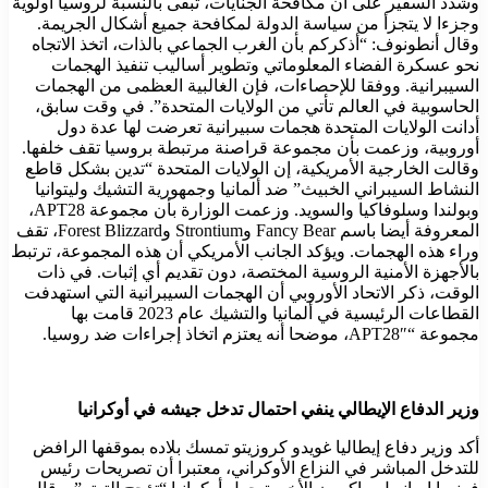
وشدد السفير على أن مكافحة الجنايات، تبقى بالنسبة لروسيا أولوية
وجزءا لا يتجزأ من سياسة الدولة لمكافحة جميع أشكال الجريمة.
وقال أنطونوف: “أذكركم بأن الغرب الجماعي بالذات، اتخذ الاتجاه
نحو عسكرة الفضاء المعلوماتي وتطوير أساليب تنفيذ الهجمات
السيبرانية. ووفقا للإحصاءات، فإن الغالبية العظمى من الهجمات
الحاسوبية في العالم تأتي من الولايات المتحدة”. في وقت سابق،
أدانت الولايات المتحدة هجمات سبيرانية تعرضت لها عدة دول
أوروبية، وزعمت بأن مجموعة قراصنة مرتبطة بروسيا تقف خلفها.
وقالت الخارجية الأمريكية، إن الولايات المتحدة “تدين بشكل قاطع
النشاط السيبراني الخبيث” ضد ألمانيا وجمهورية التشيك وليتوانيا
وبولندا وسلوفاكيا والسويد. وزعمت الوزارة بأن مجموعة APT28،
المعروفة أيضا باسم Fancy Bear وStrontium وForest Blizzard، تقف
وراء هذه الهجمات. ويؤكد الجانب الأمريكي أن هذه المجموعة، ترتبط
بالأجهزة الأمنية الروسية المختصة، دون تقديم أي إثبات. في ذات
الوقت، ذكر الاتحاد الأوروبي أن الهجمات السيبرانية التي استهدفت
القطاعات الرئيسية في ألمانيا والتشيك عام 2023 قامت بها
مجموعة “APT28″، موضحا أنه يعتزم اتخاذ إجراءات ضد روسيا.
وزير الدفاع الإيطالي ينفي احتمال تدخل جيشه في أوكرانيا
أكد وزير دفاع إيطاليا غويدو كروزيتو تمسك بلاده بموقفها الرافض
للتدخل المباشر في النزاع الأوكراني، معتبرا أن تصريحات رئيس