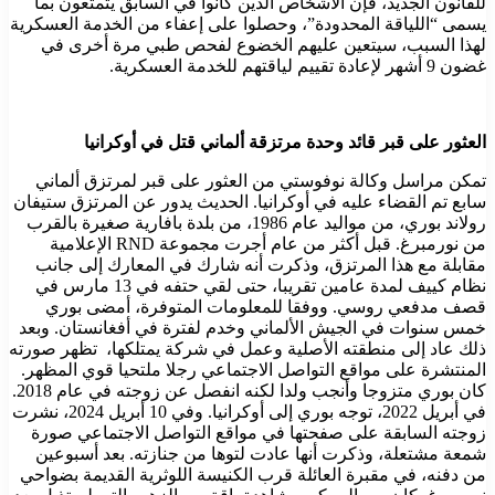
للقانون الجديد، فإن الأشخاص الذين كانوا في السابق يتمتعون بما
يسمى “اللياقة المحدودة”، وحصلوا على إعفاء من الخدمة العسكرية
لهذا السبب، سيتعين عليهم الخضوع لفحص طبي مرة أخرى في
غضون 9 أشهر لإعادة تقييم لياقتهم للخدمة العسكرية.
العثور على قبر قائد وحدة مرتزقة ألماني قتل في أوكرانيا
تمكن مراسل وكالة نوفوستي من العثور على قبر لمرتزق ألماني
سابع تم القضاء عليه في أوكرانيا. الحديث يدور عن المرتزق ستيفان
رولاند بوري، من مواليد عام 1986، من بلدة بافارية صغيرة بالقرب
من نورمبرغ. قبل أكثر من عام أجرت مجموعة RND الإعلامية
مقابلة مع هذا المرتزق، وذكرت أنه شارك في المعارك إلى جانب
نظام كييف لمدة عامين تقريبا، حتى لقي حتفه في 13 مارس في
قصف مدفعي روسي. ووفقا للمعلومات المتوفرة، أمضى بوري
خمس سنوات في الجيش الألماني وخدم لفترة في أفغانستان. وبعد
ذلك عاد إلى منطقته الأصلية وعمل في شركة يمتلكها، تظهر صورته
المنتشرة على مواقع التواصل الاجتماعي رجلا ملتحيا قوي المظهر.
كان بوري متزوجا وأنجب ولدا لكنه انفصل عن زوجته في عام 2018.
في أبريل 2022، توجه بوري إلى أوكرانيا. وفي 10 أبريل 2024، نشرت
زوجته السابقة على صفحتها في مواقع التواصل الاجتماعي صورة
شمعة مشتعلة، وذكرت أنها عادت لتوها من جنازته. بعد أسبوعين
من دفنه، في مقبرة العائلة قرب الكنيسة اللوثرية القديمة بضواحي