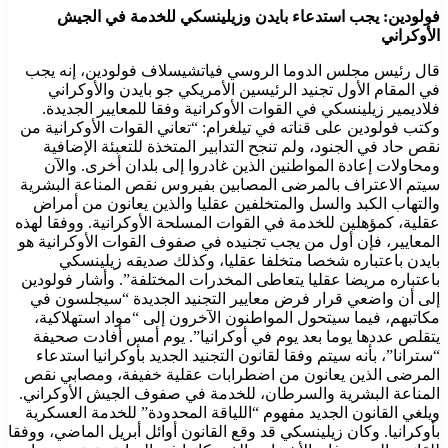
فولودين: يجب استدعاء بايدن وزيلينسكي للخدمة في الجيش
الأوكراني
قال رئيس مجلس الدوما الروسي فياتشيسلاف فولودين، إنه يجب
في المقام الأول تجنيد الرئيسين الأمريكي جو بايدن والأوكراني
فلاديمير زيلينسكي في القوات الأوكرانية وفقا للمعايير الجديدة.
وكتب فولودين على قناته في تيلغرام: “تعاني القوات الأوكرانية من
نقص حاد في الجنود، ولم تنجح التدابير المتخذة للتعبئة الإضافية
ومحاولات إعادة المواطنين الذين غادروا إلى بلدان أخرى. والآن
سيتم الاعتراف بالمرضى المصابين بفيروس نقص المناعة البشرية
والتهاب الكبد والسل والمتخلفين عقليا والذين يعانون من أمراض
عقلية، كمؤهلين للخدمة في القوات المسلحة الأوكرانية. ووفقا لهذه
المعايير، فإن أول من يجب تجنيده في صفوف القوات الأوكرانية هو
بايدن باعتباره شخصا متخلفا عقليا، وكذلك صديقه زيلينسكي
باعتباره مريضا عقليا يتعاطى المخدرات المختلفة”. وأشار فولودين
إلى أن واضعي قرار فرض معايير التجنيد الجديدة “سيجلسون في
مكاتبهم، فيما سيتحول المواطنون الآخرون إلى “مواد استهلاكية،
يتقلص عددها يوما بعد يوم في أوكرانيا”. يوم أمس أفادت صحيفة
“سترانا”، بأنه سيتم وفقا لقانون التجنيد الجديد بأوكرانيا استدعاء
المرضى الذين يعانون من اضطرابات عقلية خفيفة، ومصابي نقص
المناعة البشرية والسرطان، للخدمة في صفوف الجيش الأوكراني.
ويلغي القانون الجديد مفهوم “اللياقة المحدودة” للخدمة العسكرية
بأوكرانيا. وكان زيلينسكي قد وقع القانون أوائل أبريل الماضي، ووفقا