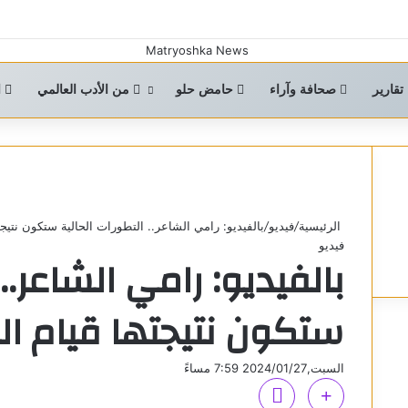
تقارير
صحافة وآراء
حامض حلو
من الأدب العالمي
ا
الرئيسية
/
فيديو
/
بالفيديو: رامي الشاعر.. التطورات الحالية ستكون نتيجت
فيديو
بالفيديو: رامي الشاعر..
ستكون نتيجتها قيام ال
السبت,2024/01/27 7:59 مساءً