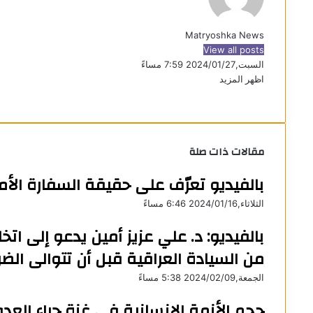
Matryoshka News
View all posts
السبت,2024/01/27 7:59 مساءً
اظهر المزيد
ف
X
ل
و
ت
م
ط
ي
ي
ا
ي
ب
ش
س
ن
ت
ل
ا
ا
ب
ك
ق
س
ر
ع
مقالات ذات صلة
و
د
ا
ر
ك
ة
ك
إ
ا
ب
ة
بالفيديو تعرّف على حقيقة السفارة الأم
ن
م
ع
ب
الثلاثاء,2024/01/16 6:46 مساءً
ر
ا
بالفيديو: د. علي عزيز أمين يدعو إلى اتخ
ل
من السيادة العراقية قبل أن تتوالى الضر
ب
ر
الجمعة,2024/02/09 5:38 مساءً
ي
د
حجم الأزمة الإنسانية في غزة جراء العدو