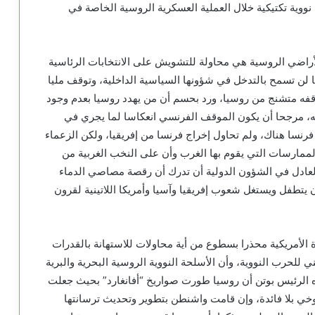
ووية تكتيكية خلال العملية العسكرية الروسية الخاصة في
لأراضي الروسية هي محاولة للتشويش على الانتخابات الرئاسية
ا لن تسمح بالتدخل في شؤونها السياسية الداخلية، وتوقف مليا
فه متشنج من روسيا، ورد بحسم أن من يهدد روسيا بعدم وجود
 مرجحا أن يكون الموقف الفرنسي انعكاسا لما يجري في
فرنسا هناك، ولم تحاول إخراج فرنسا من إفريقيا، ولكن الزعماء
لممارسات التي يقوم بها الغرب وأن على النخب الغربية من
 العادل في الشؤون الدولية أن تدرك أن رقصة مصاصي الدماء
 يتطفل ويستغل شعوب إفريقيا وآسيا وأمريكا اللاتينية لقرون
ة الأمريكية محذرا بسطوع من أية محاولات للاستهانة بالقدرات
 للحرب النووية، وأن الأسلحة النووية الروسية البحرية والبرية
وه الرئيس بوتن أن روسيا طورت صواريخ “أفانغارد” بحيث جعلت
روخي بلا فائدة، وإن قامت واشنطن بتطوير وتحديث ترسانتها