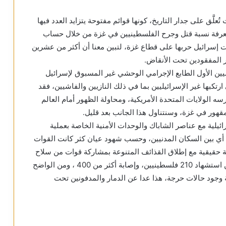
تُعلَّق على جدار التاريخ، كونها قوائم مفتوحة يتزايد العدد فيها
لمعرفة نسبة قتل وجرح الفلسطينيين في غزة من خلال حساب
دأت إسرائيل حربها على قطاع غزة، لتبين معنا أن أكثر من عشرين
 المفقودين تحت الأنقاض.
سيين الأول الطابع الإجرامي الوحشي غير المسبوق لإسرائيل
رتكبها غير الإسرائيليين بما في ذلك النازيين والفاشيين، فقد
ه الولايات المتحدة الأمريكية، ومحاولة الظهور أمام العالم
قهور في غزة، وسنتناول هذا الجانب بعد قليل.
ئيلية مع عناصر الشاباك والوحدات الأمنية الخاصة بعملية
ي بين السكان المدنيين، وحسب شهود عيان كثر كانت القوات
جبهة حقيقية مع إطلاق القذائف المتنوعة بمشاركة قوات من سلاح
الجو والمدفعية والدبابات، مع غارات بحرية ما أسفر عن استشهاد 210 فلسطينيين، وإصابة أكثر من 400 ، ومن الواضح
جة وجود حالات حرجة، هذا عدا عن الدمار والمدفونين تحت