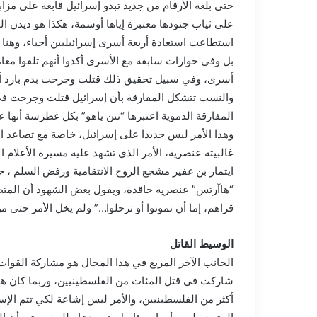
حتى بلغة الأرقام من جديد تبدو إسرائيل قابعة على مزاب
على ثياب جنودها معتبرة إياها أوسمة، هكذا هو ديدن ال
استطاعت استعادة أربعة أسرى إسرائيليين أحياء، وهنا ت
بل وفي حوارات سابقة مع الأسرى أكدوا أنهم تلقوا معام
المفارقة الدموية اعتبرها “نتن ياهو” بكل غطرسة أنها 
وهذا الأمر ليس جديدا على إسرائيل، خاصة مع تصاعد ا
غالبيته عنصرية، الأمر الذي تشهد عليه مسيرة الأعلام ال
ايتمار بن غفير مشجع الروح الانتقامية ورفض السلم ،
“هاآرتس” عنصرية حاقدة، ويقول بعض الشهود أن المتظ
قراهم، إما أن تموتوا أو ترحلوا…” ولم يخل الأمر حتى م
الوسيط القاتل
الجانب الآخر المريع في هذا المجال هو مشاركة القوات 
شاركت في قتل المئات من الفلسطينيين، وربما كان هنا
أكثر من الفلسطينيين، والأمر ليس إشاعة لكي تتم الإسا