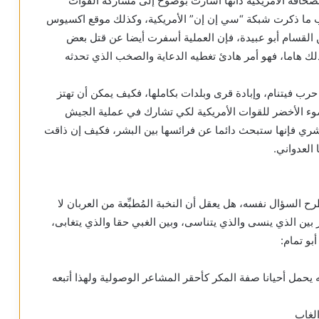
لصحافة الأمريكية ذاتها أشارت بوضوح إلى مشاركة القوات
سب ما ذكرت شبكة “سي إن إن” الأمريكية، وكذلك موقع اكسيوس
القسام أبو عبيدة، فإن العملية أسفرت أيضا عن قتل بعض
 ذلك هاما، فهو أمر هادئ تغطيه الدعاية والصخب الذي تحدثه
حرب فيتنام، وإبادة قرى وبلدات بكاملها، فكيف يمكن أن تهتز
وء الأخضر للقوات الأمريكية لكي تشارك في عملية الجيش
شري فإنها ستبحث دائما عن فرائسها بين البشر، فكيف إن ذاقت
العدواني.
رح السؤال نفسه، هل يعقل أن النخبة المُطبِّعة من العربان لا
 بين الذي ينسى والذي يتناسى، وبين الغبي حقا والذي يتغابى،
بو تمام:
 يحمل أحيانا صفة المكر كأحقر المشاعر الوصولية ولهذا أتبعه
لغابِ