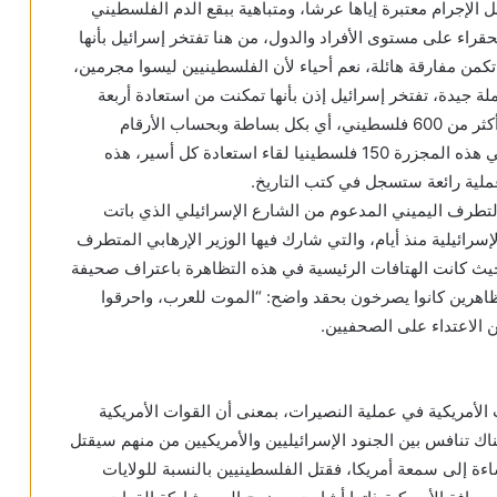
ل الإجرام معتبرة إياها عرشا، ومتباهية ببقع الدم الفلسطيني
حقراء على مستوى الأفراد والدول، من هنا تفتخر إسرائيل بأنها
كمن مفارقة هائلة، نعم أحياء لأن الفلسطينيين ليسوا مجرمين،
لة جيدة، تفتخر إسرائيل إذن بأنها تمكنت من استعادة أربعة
أسرى، وفي سبيل تحقيق ذلك قتلت وجرحت بدم بارد أكثر من 600 فلسطيني، أي بكل بساطة وبحساب الأرقام
والنسب تتشكل المفارقة بأن إسرائيل قتلت وجرحت في هذه المجزرة 150 فلسطينيا لقاء استعادة كل أسير، هذه
عملية رائعة ستسجل في كتب التاريخ.
لتطرف اليميني المدعوم من الشارع الإسرائيلي الذي باتت
إسرائيلية منذ أيام، والتي شارك فيها الوزير الإرهابي المتطرف
 حيث كانت الهتافات الرئيسية في هذه التظاهرة باعتراف صحيفة
اهرين كانوا يصرخون بحقد واضح: “الموت للعرب، واحرقوا
ن الاعتداء على الصحفيين.
الأمريكية في عملية النصيرات، بمعنى أن القوات الأمريكية
ك تنافس بين الجنود الإسرائيليين والأمريكيين من منهم سيقتل
ءة إلى سمعة أمريكا، فقتل الفلسطينيين بالنسبة للولايات