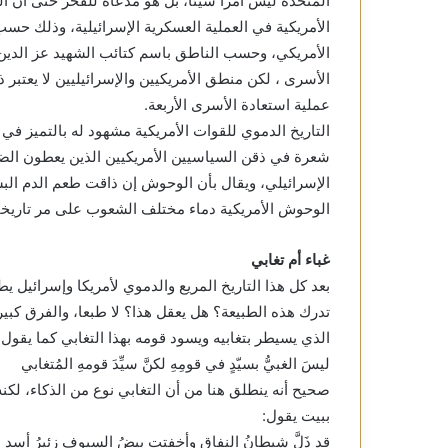
المتحدة ليس أمرا سيئا، بل هو مدعاة للفخر حتى أن ا
الأمريكية في العملية العسكرية الإسرائيلية، وذلك ح
الأمريكي، وحسب الناطق باسم كتائب الشهيد عز الدين 
الأسرى ، لكن منطق الأمريكيين والإسرائيليين لا يعتبر
عملية استعادة الأسرى الأربعة.
التاريخ الدموي للقوات الأمريكية مشهود له بالتميز في 
شعرة في ذقن السياسيين الأمريكيين الذين يعطون الض
الإسرائيلي، ويقال بأن الوحوش إن ذاقت طعم الدم الب
الوحوش الأمريكية دماء مختلف الشعوب على مر تاريخا 
غباء أم تغابي
بعد كل هذا التاريخ المريع والدموي لأمريكا وإسرائيل يط
تدرك هذه الطبيعة؟ هل يعقل هذا؟ لا طبعا، والفرق كبير
الذي يسيطر بتغابيه ويسود قومه بهذا التغابي كما يقول أ
ليسَ الغبيُّ بسيّدٍ في قومِهِ لكنَّ سيِّدَ قومهِ المُتغابي
صحيح أنه ينطلق هنا من أن التغابي نوع من الذكاء، لكنه
ببيت يقول:
قد ذَلَّ شيطانُ النفاقِ وأخفتت بيضُ السيوفِ زئيرُ أسدِ ا