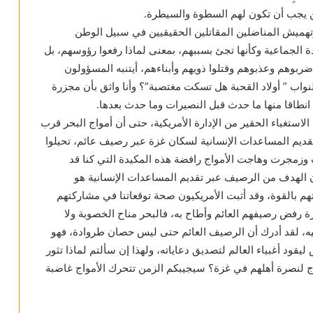
ين يجب أن تكون لهم السطوة والسيطرة.
وتهميش المناضلين المقاتلين الحقيقيين في سبيل الوطن
ادة الجماعية وكأنها تجئ بسببهم، بمعنى لماذا رفعوا رؤوسهم، بل
ربوهم وعذبوهم وقتلوا ذويهم وأبناءهم، أيتنبه المسؤولون
اب ” أولاد القحبة هل تسكت مغتصبة”؟ وأنا واثق بأن مجزرة
انطاقا منها ما حدث قبل النصيرات وما حدث بعدها.
استغباء الحقير من الإدارة الأمريكية، حتى أن أمواج البحر قرب
تقديم المساعدات الإنسانية لسكان غزة عبر رصيف عائم، تحيلوا
ي، عندها علت وزمجرت وهاجت الأمواج رافضة هذه المكيدة التي كنا قد
 الهدف من الرصيف عبر تقديم المساعدات الإنسانية هو
م بالقوة، وقد أثبت الأمريكيون صحة توقعاتنا في مشاركتهم
 رفض رصيفهم العائم وأطاح به، فالبحر مناح الخصوبة ولا
ليه، لقد أدرك أن الرصيف العائم حتى ليس حصان طروادة، فهو
ود أغبياء العالم لتصديق دعاياته، ولهذا إن سألتم لماذا تثور
واج لنصرة أهلهم في غزة؟ سيجيبكم الزمن تتحرك الأمواج غاضبة