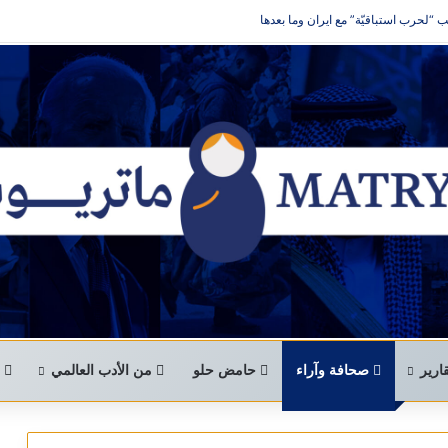
“لحرب استباقيّة” مع ايران وما بعدها
ارير
صحافة وآراء
حامض حلو
من الأدب العالمي
ا