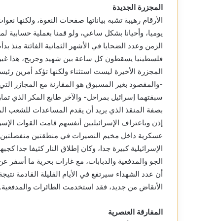
المجزرة الجديدة
الأرقام رهيبة تشبه بياناتها صفحات النعوة، ولكنها نعوات 
يوميا، وأحيانا بشكل ساعي، ولو قمنا بعملية حسابية 
الزمن وعدد الضحايا في الأشهر الثمانية الفائتة منذ ب
فلسطينيا يسقطون كل ساعة بين شهيد وجريح، هذا غير
المجزرة الأخيرة ليست استثناء ولكنها تؤكد أمرين رئي
-والمقصود بغير المسبوق هو المقارنة مع المجازر التي ا
سبقتهما إسرائيل بمراحل- والآخر طابع المكر الذي تمارس
بصفة المنقذ الذي يريد أن يقدم المساعدات للشعب الم
إذن وباعتراف الإسرائيليين أنفسهم قامت القوات الإسرا
عسكرية داخل مخيم النصيرات في منطقتين منفصلتين أ
الإسرائيلية كبيرة جدا، وكان إطلاق النار كثيفا جدا ك
أن عدد الشهداء سيرتفع في الأيام القليلة القادمة نتي
الأنقاض من جديد، فقد استخدمت الطائرات والمدفعية.
المفارقة العنصرية