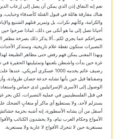
نعم إنه النفاق إذن الذي يمكن أن يصل إلى إرعاب الذ
هناك مفارقة هائلة في قبول القتلة كأصدقاء وحبايب، 
والكرامة، وكأنهم نكرات، بل وتمرير قتلهم الشنيع والإب
أحيانا تصل إلى ما هو أنكى من ذلك، لماذا صرخوا حين ض
بصراخكم عما يجري لكم…ألا يذكر ذلك بصرخة مظفر النو
النصيرات ستكون نقطة علام تاريخية، وستذكر الأحداث 
وبهذا المعنى يمكن فهم رفض حتى مظاهر الطبيعة لهذا ال
غزة حين بدأت واشنطن بلعبتها وتمثيليتها الحقيرة في 
رصيف عائم يخدمه 1000 عسكري أمريك
وصفناها قبل حين بأنها تشابه خدعة حصان طروادة، وأن
الوصول إلى الأسرى الإسرائيليين لدى حماس واستعادته
في قتل الفلسطينيين في عملية النصيرات، لكن بحر غزة
يستزلم لأحد، ولا يستطيع أي ماكر أو متغابٍ الضحك ع
أسفل من أن يشابه الأسطورة، إنه أشبه بحزمة حشائش ليق
الأمواج وحكام العرب نيام، ولا يحشدون الكتائب والأف
مستغربة حين لا تتحرك الأفواج لا عاربة ولا مستعربة.