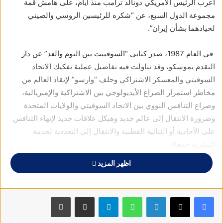
أعرب الرئيس الأمريكي دونالد ترامب منذ أيام، على هامش قمة
مجموعة الدول السبع، عن “شكره للرئيسين الروسي والصيني
لحيادهما بشأن إيران”.
في العام 1987، صدر كتابي “السوفييت بين اليوم والغد” عن دار
التقدم بموسكو، وقد تناولت فيه تفاصيل عملية تفكيك الاتحاد
السوفيتي والمعسكر الاشتراكي وحلف “وارسو” لإنقاذ العالم من
مخاطر استمرار الصراع الأيديولوجي بين الاشتراكية والإمبريالية،
وصراع التنافس النووي بين الاتحاد السوفيتي والولايات المتحدة
وضرورة الانتقال إلى عالم جديد وهيكل علاقات جديد لإنهاء التنافس
على الأحادية أو الثنائية القطبية والانتقال إلى التعددية لخدمة
البشرية جمعاء.
اظهر المزيد
وفي خضم عملي على هذا الكتاب، التقيت، عام 1980، مع ميخائيل
سوسلوف (1902-1982) قبل عامين من وفاته، وهو العضو البارز في
المكتب السياسي للحزب الشيوعي، وكبير الأيديولوجيين والمنظر
فيسبوك
X
لينكدإن
واتساب
تيلقرام
مشاركة عبر البريد
طباعة
الأول للحزب، والحارس الأكبر والأشد صرامة للعقيدة الماركسية
اللينينية الرسمية في الاتحاد السوفيتي.