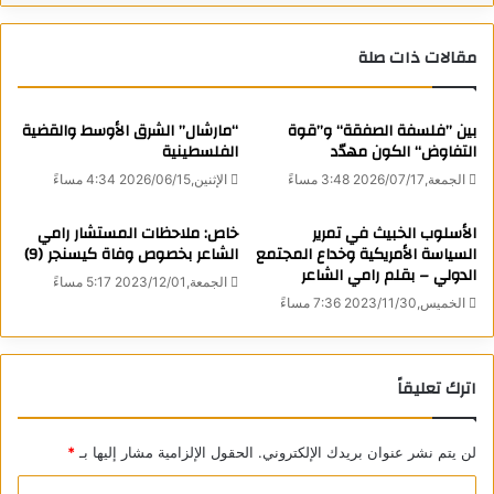
وبرغم أنه كان أكثر من عارض الإصلاحات السياسية والفكرية داخل
مقالات ذات صلة
المعسكر الاشتراكي، وأبرز المدافعين عن “الخط السوفيتي
التقليدي”، إلا أنه قال لي نصا إنه يجب المبادرة بـ “إنقاذ العالم من
بين ’’فلسفة الصفقة‘‘ و’’قوة
“مارشال” الشرق الأوسط والقضية
مخاطر الصراع الأيديولوجي وسباق التسلح النووي بين المعسكرين
التفاوض‘‘ الكون مهدّد
الفلسطينية
الاشتراكي والإمبريالي”، وأشار إلى أهمية أن تقوم موسكو بمبادرة
الجمعة,2026/07/17 3:48 مساءً
الإثنين,2026/06/15 4:34 مساءً
إنقاذ العالم، والمبادرة بحل المعسكر الاشتراكي وحلف “وارسو”.
لكنه، في الوقت نفسه، لم يتطرق إطلاقا إلى حل الاتحاد السوفيتي.
الأسلوب الخبيث في تمرير
خاص: ملاحظات المستشار رامي
السياسة الأمريكية وخداع المجتمع
الشاعر بخصوص وفاة كيسنجر (9)
الدولي – بقلم رامي الشاعر
لقد احتفلت روسيا منذ أيام بـ “يوم روسيا”، وهو اليوم الذي أقر فيه
الجمعة,2023/12/01 5:17 مساءً
الخميس,2023/11/30 7:36 مساءً
مؤتمر نواب الشعب لجمهورية روسيا السوفيتية الاتحادية الاشتراكية
إعلان سيادة الدولة في 12 يونيو 1990. حيث بادرت روسيا بإعلان
سيادة الجمهورية (جمهورية روسيا السوفيتية الاتحادية الاشتراكية)
اترك تعليقاً
وإعلاء قوانينها على قوانين اتحاد الجمهوريات السوفيتية الاشتراكية،
وبهذا أصبحت روسيا، صاحبة أكثر من نصف سكان الاتحاد السوفيتي
وأكثر من 75% من أراضيه، وصاحبة الجزء الأكبر من اقتصاده وجيشه
لن يتم نشر عنوان بريدك الإلكتروني.
الحقول الإلزامية مشار إليها بـ
*
وريثا للاتحاد بعدما تفكك.
ا