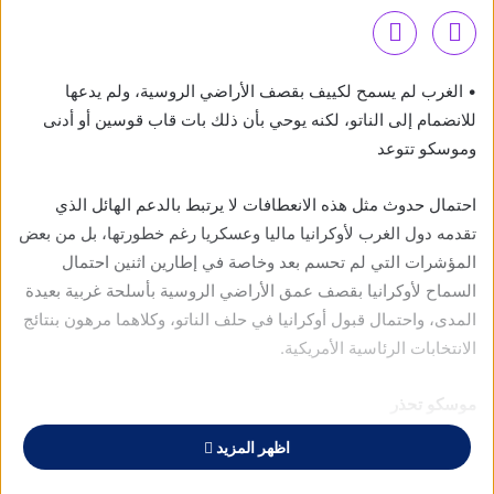
• الغرب لم يسمح لكييف بقصف الأراضي الروسية، ولم يدعها
للانضمام إلى الناتو، لكنه يوحي بأن ذلك بات قاب قوسين أو أدنى
وموسكو تتوعد
احتمال حدوث مثل هذه الانعطافات لا يرتبط بالدعم الهائل الذي
تقدمه دول الغرب لأوكرانيا ماليا وعسكريا رغم خطورتها، بل من بعض
المؤشرات التي لم تحسم بعد وخاصة في إطارين اثنين احتمال
السماح لأوكرانيا بقصف عمق الأراضي الروسية بأسلحة غربية بعيدة
المدى، واحتمال قبول أوكرانيا في حلف الناتو، وكلاهما مرهون بنتائج
الانتخابات الرئاسية الأمريكية.
موسكو تحذر
هذه الأجواء بدأت تعُبّر عن نفسها في بعض المؤشرات ما دفع بوزير
اظهر المزيد
الخارجية الروسية لافروف إلى الإعلان أن الحرب الذي يخوضها
الغرب ضد روسيا رغم أنها لا تزال هجينة إلا انها بدأت تتحول بشكل