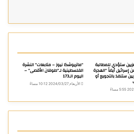
زيين ستؤدي للمطالبة
“ماتريوشكا نيوز – متابعات” النشرة
 إسرائيل أيضاً “الهجرة
الفلسطينية لـ”طوفان الأقصى” –
يين ستنفذ بالتجويع أو
اليوم الـ173
الأربعاء,2024/03/27 10:12 مساءً