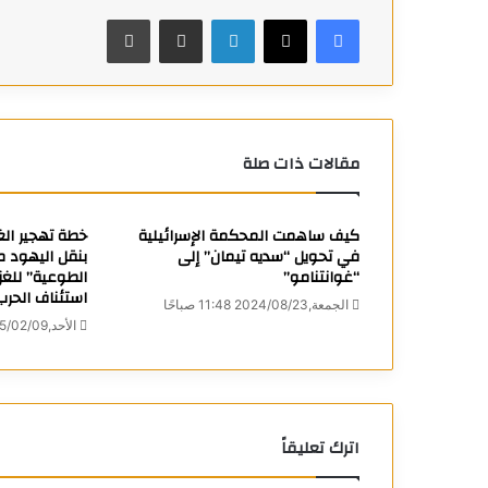
فيسبوك
X
لينكدإن
مشاركة عبر البريد
طباعة
مقالات ذات صلة
كيف ساهمت المحكمة الإسرائيلية
خطة تهجير الغ
في تحويل “سديه تيمان” إلى
بنقل اليهود من
“غوانتنامو”
الطوعية” للغز
استئناف الحرب
الجمعة,2024/08/23 11:48 صباحًا
الأحد,2025/02/09 5:55 مساءً
اترك تعليقاً