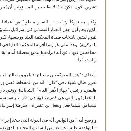
تشرين الأول، لكنّ أحدًا لا يطلب من المسؤولين أن يُجر
وكتب مستدركاً أن “حساب النفس مطلوبٌ من أعداء الديم
الذين يحاولون جعل الجهاز القضائي في إسرائيل مشابهً
يقوم ليفين بانتخاب قضاة المحكمة العليا ورئيسها، لكي
المركزية). وهذا على غرار ما أقرته المحكمة العليا في ا
محافظين فيها ـ عن أنه (ترامب) يتمتع بحصانة أمام أية 
رئاسته.”؟!
وأضاف: “هذه المعركة بين مصالح نتنياهو ومصالح الجمه
تقرير طال شليف في “كان”، أنه من المخطط فصل وزير
هليفي، ورئيس “جهاز الأمن العام” (الشاباك)، رونين با
المخطوفين، التي هي قضية تافهة في نظر نتنياهو، سموت
لنتنياهو، مثلما فعل ويفعل بن غفير في شرطة إسرائيل”
وأوضح أنه ” من الواضح أنه في الدولة التي تتخذ إجراء
والموافقة عليه. نحن نعارض السلوك المخادع الذي يعتمد