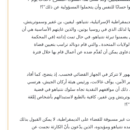
وا حسابًا للنفس وأن يتحملوا المسؤولية عن ذلك”؟!
قراطية الإسرائيلية، نتنياهو، ليفين، بن غفير وسموتريتش،
ا لذلك الذي في روسيا بوتين، والذين غايتهم الأساسية هي أن
 يضمنوا تبرئة نتنياهو، في حال تمت إدانته (في المحكمة
لولايات المتحدة ـ والتي قام دونالد ترامب بتعيين قضاة
دعاوى يمكن أن تُقدَّم ضده عن أعمال قام بها خلال فترة
ور لا تتركز في الجهاز القضائي فحسب. إذ يتضح، كما أفاد
 الأمن، يوآف غالانت، ورئيس هيئة أركان الجيش، هرتسي
ر. ذلك أن مواقفهم النقدية تجاه سلوك نتنياهو في قضية
ريتش وبن غفير، كافية بالطبع لاستبدالهم بأشخاص إمَّعَة
؟!
ات غير مسبوقة للقضاء على الديمقراطية، لا يمكن القبول بذلك
ه نتنياهو ومؤيدوه، الذين يدّعون بأنّ الكارثة نجمت عن