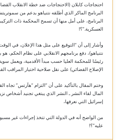
احتجاجات كابلان (الاحتجاجات ضد خطة الانقلاب القضا
البرنامج الماكر الذي أطلقه نتنياهو بدعم من سموتري
البرنامج، على أمل منها أن تسمح المحكمة ذات التركيب
العسكرية.”؟!
وأشار إلى أن “التوقيع على مثل هذا الإعلان، في الوق
نتنياهو)، دفع برنامجهم الانقلابي على نظام الحكم، هو ب
رئيسًا للمحكمة العليا حسب مبدأ الأقدمية، ويعمل س
الإصلاح القضائي) على نقل صلاحية اختيار المراقب الق
وختم المقال بالتأكيد على أن “التزام “هآرتس” تجاه ال
المال لقاء النشر ـ النشر الذي يبتغي تجنيد أشخاص نزي
إسرائيل التي نعرفها،
من الواضح أنه في الدولة التي تتخذ إجراءات غير مسبو
عليه”؟!