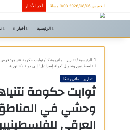
آخر الأخبار
الخميس,2026/08/06 9:03 مساءً
الرئيسية
أخبار
تق
الرئيسية
/
تقارير - ماتريوشكا
/
ثوابت حكومة نتنياهو: فرض 
للفلسطينيين وتحويل “دولة إسرائيل” إلى دولة دكتاتورية
تقارير - ماتريوشكا
ثوابت حكومة نتنياهو
وحشي في المناطق ا
العرقي للفلسطينيين