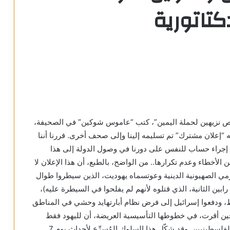
كتاتورية
اص نزيهين لحملة اليمين”، كتب “عاموس شوكين” في الصحيفة،
 “إعلان مشترك” تم تسليمه إلينا وإلى صحف أخرى. قررنا أننا
، إجراء حساب للنفس على دورنا في وصول الدولة إلى هذا
لأخطاء وعدم تكرارها.. من الواضح، بالطبع، أن هذا الإعلان لا
رمي الصهيونية الدينية وعوتسماه يهوديت، الذين سيطروا طوال
ين الثانية، الذي قتلوه لأنهم لم يفلحوا في السيطرة عليه)،
 ودفعوا إسرائيل إلى فرض نظام أبارتهايد وحشي في المناطق
 حين أقرت، في خطوطها التأسيسية العريضة، أن لليهود فقط
حقوقًا في أرض إسرائيل، وهي تشجع التطهير العرقي للفلسطينيين. وقد شكّل هذا السلوك المُسرِّع لأحداث يوم 7