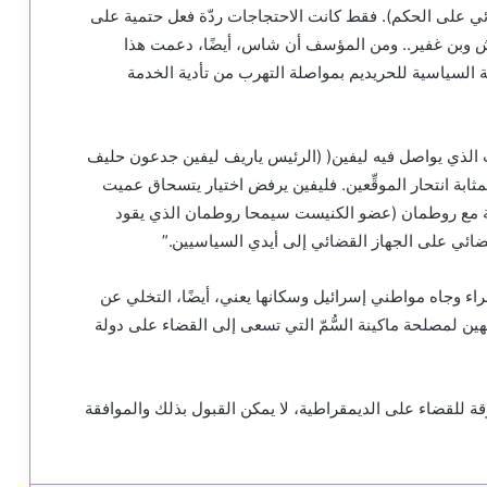
ئي على الحكم). فقط كانت الاحتجاجات ردّة فعل حتمية على
تش وبن غفير.. ومن المؤسف أن شاس، أيضًا، دعمت هذا
ة السياسية للحريديم بمواصلة التهرب من تأدية الخدمة
ت الذي يواصل فيه ليفين( (الرئيس ياريف ليفين جدعون حليف
مثابة انتحار الموقِّعين. فليفين يرفض اختيار يتسحاق عميت
وية مع روطمان (عضو الكنيست سيمحا روطمان الذي يقود
ضائي على الجهاز القضائي إلى أيدي السياسيين.”
قراء وجاه مواطني إسرائيل وسكانها يعني، أيضًا، التخلي عن
هين لمصلحة ماكينة السُّمّ التي تسعى إلى القضاء على دولة
قة للقضاء على الديمقراطية، لا يمكن القبول بذلك والموافقة