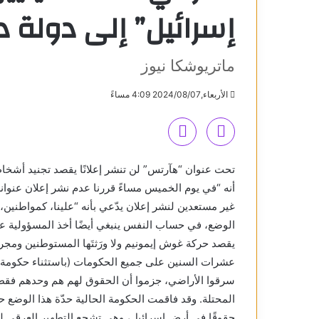
إسرائيل” إلى دولة د
ماتريوشكا نيوز
الأربعاء,2024/08/07 4:09 مساءً
تحت عنوان “هآرتس” لن تنشر إعلانًا يقصد تجنيد أشخ
أنه “في يوم الخميس مساءً قررنا عدم نشر إعلان عنوانه
غير مستعدين لنشر إعلان يدّعي بأنه “علينا، كمواطنين
الوضع، في حساب النفس ينبغي أيضًا أخذ المسؤولية عن ا
يقصد حركة غوش إيمونيم ولا ورَثتَها المستوطنين ومج
عشرات السنين على جميع الحكومات (باستثناء حكومة راب
سرقوا الأراضي، جزموا أن الحقوق لهم هم وحدهم فقط،
المحتلة. وقد فاقمت الحكومة الحالية حدّة هذا الوضع