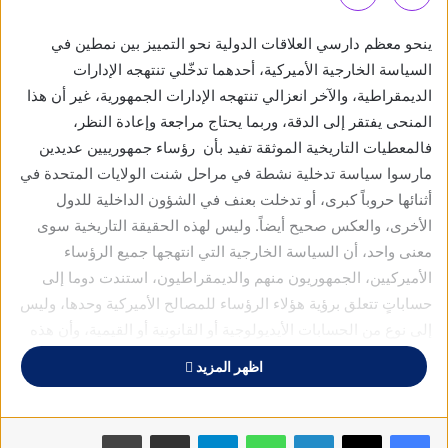
ينحو معظم دارسي العلاقات الدولية نحو التمييز بين نمطين في
السياسة الخارجية الأميركية، أحدهما تدخّلي تنتهجه الإدارات
الديمقراطية، والآخر انعزالي تنتهجه الإدارات الجمهورية، غير أن هذا
المنحى يفتقر إلى الدقة، وربما يحتاج مراجعة وإعادة النظر،
فالمعطيات التاريخية الموثقة تفيد بأن رؤساء جمهورييين عديدين
مارسوا سياسة تدخلية نشطة في مراحل شنت الولايات المتحدة في
أثنائها حروباً كبرى، أو تدخلت بعنف في الشؤون الداخلية للدول
الأخرى، والعكس صحيح أيضاً. وليس لهذه الحقيقة التاريخية سوى
معنى واحد، أن السياسة الخارجية التي انتهجها جميع الرؤساء
الأميركيين، الجمهوريون منهم والديمقراطيون، استندت دوما إلى
حساباتٍ تتعلق برؤية هؤلاء الرؤساء للمصالح الأميركية وحدها، وليس
إلى نوع من الحسابات الأيديولوجية أو القانونية أو القيمية، وأن هذه
السياسة كانت لها وجهة واحدة مستمرّة: التوسّع والهيمنة.
اظهر المزيد
للولايات المتحدة، بوصفها دولة، سمات فريدة تميزها عن بقية
الدول، بحكم حداثة تكوينها وضخامة مواردها وقدرتها على التأثير على
فيسبوك
X
لينكدإن
واتساب
تيلقرام
مشاركة عبر البريد
طباعة