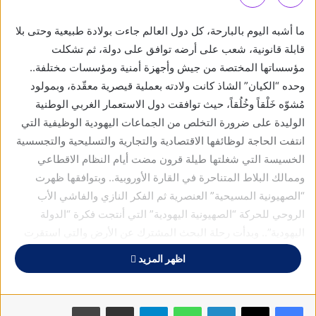
ما أشبه اليوم بالبارحة، كل دول العالم جاءت بولادة طبيعية وحتى بلا
قابلة قانونية، شعب على أرضه توافق على دولة، ثم تشكلت
مؤسساتها المختصة من جيش وأجهزة أمنية ومؤسسات مختلفة..
وحده “الكيان” الشاذ كانت ولادته بعملية قيصرية معقّدة، وبمولود
مُشوّه خَلْقاً وخُلُقاً، حيث توافقت دول الاستعمار الغربي الوطنية
الوليدة على ضرورة التخلص من الجماعات اليهودية الوظيفية التي
انتفت الحاجة لوظائفها الاقتصادية والتجارية والتسليحية والتجسسية
الخسيسة التي شغلتها طيلة قرون مضت أيام النظام الاقطاعي
وممالك البلاط المتناحرة في القارة الأوروبية.. وبتوافقها ظهرت
“الصهيونية المسيحية” العنصرية ثم الفكر النازي والفاشي الأب
الروحي للحركة “الصهيونية اليهودية” التي أنتجت فكرة “الدولة
اليهودية”.. وبدأت رحلة البحث المشترك عن الأرض والتي استقرت
على فلسطين، وبدأ التنفيذ بالتهجير بأشكاله المختلفة طوعاً أو كرهاً،
اظهر المزيد
وتشكلت العصابات الصهيونية الإجرامية المسلّحة والأجهزة الأمنية
وأهمها “الموساد” وصولاً إلى النكبة والتوافق الدولي بعد الحرب
العالمية الثانية على تقسيم فلسطين والاعتراف بدولة “الكيان” الذي
فيسبوك
X
لينكدإن
واتساب
تيلقرام
مشاركة عبر البريد
طباعة