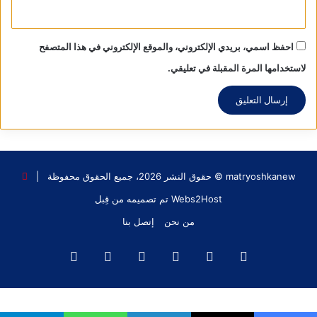
احفظ اسمي، بريدي الإلكتروني، والموقع الإلكتروني في هذا المتصفح
لاستخدامها المرة المقبلة في تعليقي.
matryoshkanew © حقوق النشر 2026، جميع الحقوق محفوظة |
Webs2Host تم تصميمه من قِبل
من نحن
إتصل بنا
فيسبوك
X
يوتيوب
انستقرام
‫TikTok
واتساب