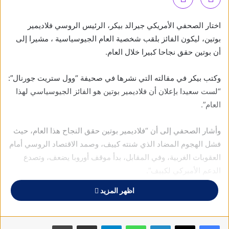
اختار الصحفي الأمريكي جيرالد بيكر، الرئيس الروسي فلاديمير
بوتين، ليكون الفائز بلقب شخصية العام الجيوسياسية ، مشيرا إلى
أن بوتين حقق نجاحا كبيرا خلال العام.
وكتب بيكر في مقالته التي نشرها في صحيفة “وول ستريت جورنال”:
“لست سعيدا بإعلان أن فلاديمير بوتين هو الفائز الجيوسياسي لهذا
العام”.
وأشار الصحفي إلى أن “فلاديمير بوتين حقق النجاح هذا العام، حيث
فشل الهجوم المضاد الذي شنته كييف، وصمد الاقتصاد الروسي أمام
العقوبات الغربية، وفي المقابل، بدأ موقف أوروبا يضعف، وتصدع
الدعم الأميركي لكييف”.
اظهر المزيد
وفي وقت سابق، أدرجت مجلة “تايم” الأمريكية الرئيس بوتين ضمن
قائمة المرشحين للحصول على لقب “شخصية العام”.
فيسبوك
X
لينكدإن
واتساب
تيلقرام
مشاركة عبر البريد
طباعة