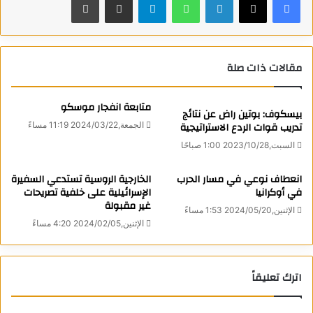
وصنفت “تايم” بوتين كشخصية العام في عام 2007
وأدرجته باستمرار في قائمة أكثر 100 شخصية مؤثرة.
وفي عام 2022، اختارت مجلة تايم فلاديمير زيلينسكي الذي وصفته
بـ”روح أوكرانيا” شخصية العام، إلا أنه غاب هذه المرة عن قائمة
مقالات ذات صلة
المرشحين.
متابعة انفجار موسكو
بيسكوف: بوتين راض عن نتائج
ويعود تقليد اختيار شخصية العام، أي الشخص أو المجموعة أو
تدريب قوات الردع الاستراتيجية
الجمعة,2024/03/22 11:19 مساءً
الظاهرة التي كان لها التأثير الأعظم على العالم خلال الأشهر الـ 12
السبت,2023/10/28 1:00 صباحًا
الماضية، إلى عام 1927.
انعطاف نوعي في مسار الحرب
الخارجية الروسية تستدعي السفيرة
المصدر: نوفوستي+ RT
في أوكرانيا
الإسرائيلية على خلفية تصريحات
كاتب
غير مقبولة
الإثنين,2024/05/20 1:53 مساءً
الإثنين,2024/02/05 4:20 مساءً
اترك تعليقاً