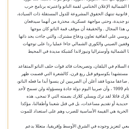
 الشمالية الإعلان الختامي لقمة الناتو واعتبرته برنامج حرب
 قانونية تنتهك الحقوق المشروعة للدول المستقلة ذات السيادة،
 جديدة، وحتى مواجهة عسكرية، محذرة من أنهما سيدفعان
 هذا المجال . والحقيقة أن موقف قمة الناتو كان موجها
لروسي على اتفاقية تعاون ودفاع مشترك، والتي جاءت بحد ذاتها
وقفين الصيني والكوري الشمالي جاءا عمليا ردا على توجهات
يا الشمالية وأوستراليا ونيوزلاندا كشبكة مديدة في المحيط
السلام في البلقان، وتصريحات قائد قوات حلف الناتو المتقاعد
يا مستشهدا بكوسوفو قبل ربع قرن، كالشعرة التي قصمت ظهر
عقا مدويا فقد أعلن أن الصربيين لن ينسوا أبدا ما فعله الناتو،
ونأن صربيا لن تكون فريسة لأحد مرة أخرى كما حدث عام 1999 ، وأن صربيا اليوم دولة جادة ومسؤولة ولن تسمح لأحد
 كلارك قائلا لقد ترك ويسلي كلارك بصمته التي لا تمحى، هذه
دية أو تقديم مساعدات، بل في قتل شعبنا وأطفالنا، مؤكدا
 الحرية هي القيمة الأساسية للصرب وهم على استعداد للموت
سعي لتعزيز وجوده في الشرق الأوسط وإفريقيا، متعللا بدعم