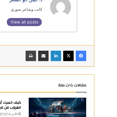
كاتب وشاعر سوري
View all posts
فيسبوك
X
لينكدإن
مشاركة عبر البريد
طباعة
مقالات ذات صلة
كيف خسرت أورو
الهروب من فخ
الأحد,2025/12/14 4:19 مساءً