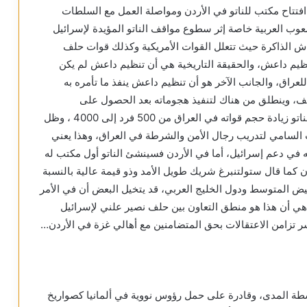
 افتتاح مكتب للناتو في الأردن ومواصلة العمل مع السلطات
شعوب العربية خاصة إثر سطوع مواقف الناتو المؤيدة لإسرائيل
اش الذاكرة حيث تتعلل القوات الأمريكية وكذلك قوات حلف
م داعش، والحقيقة التاريخية هي أن تنظيم داعش لم يكن
للعراق، والجانب الآخر هو أن تنظيم داعش ينفذ ما تأمره به
نف، وينطلق من هناك لتنفيذ هجوماته بعد الحصول على
المعطيات اللوجستية من الأمريكان أنفسهم، وقد قرر الناتو زيادة حجم قواته في العراق من 500 فرد إلى 4000 ، وظل
ب السامي لتدريب رجال الأمن والشرطة في العراق، وهذا يعني
اته في دعم إسرائيل، أما في الأردن فسينشئ الناتو أول مكتب له
 كما قال ستولتنبرغ شريك طويل الأمد وذو قيمة عالية بالنسبة
يض المتوسط ودول الخليج العربي، قد يتخيل البعض أن في الأمر
 هي أن هذا هو منطق التعاون بين حلف نصير علني لإسرائيل
سر تزامن الاعتقالات بحق المتضامنين مع أهالي غزة في الأردن…
سطة المدى، وقادرة على حمل رؤوس نووية في ألمانيا كصواريخ