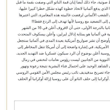
 صوتية، جاء ذلك أيضا إبان قمة الناتو التي وصفت بقمة ما قبل
لذي يدفع ألمانيا لاتخاذ خطوة كهذه تشكل خطرا كبيرا عليها،
لى الشعب الألماني لرفضت غالبيته هذه المغامرة، التي اعتبرها
إلى التصعيد مع روسيا لأنها تهدف إلى الردع فقط!!!
وقد استنكرت موسكو هذا التطرف واعتبرته مسيئا لألمانيا بالدرجة الأولى، حتى أن لافروف أعلن في 16 من الشهر
 في ألمانيا هو بمثابة إذلال لبرلين، وأعلن بيسكوف المتحدث
وأوضح أن نشر صواريخ أمريكية بعيدة المدى في ألمانيا ستجعل
لأمريكية، في إشارة واضحة إلى أن أمريكا تنقل المخاطر إلى
 الروسية أعلن بوضوح أن الرد سيكون عسكريا ضد التهديد الجديد.
 النووية من الجانبين ليست رؤوس نعامات لتختفي في رمال
الشاهد الوحيد على احتمال فناء البشرية نتيجة رعونة وتهور
ذا جاء تصريح مدفيديف نائب رئيس مجلس الأمن القومي الروسي
كرانيا إلى حلف الناتو أن على روسيا إزالة أوكرانيا أو الحلف