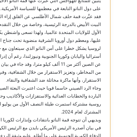
يتبين للمتابع للهواجس التي عبرت عنها قمة الناتو الأخ
على دول الناتو التابعة في معظمها للسياسة الأمريكية.
فقد عبَّرت قمة حلف شمال الأطلسي عن القلق إزاء ال
البيت الأبيض بالدرجة الرئيسية، وخاصة من خلال التق
الأول للولايات المتحدة عالميا، ولهذا تسعى واشنطن بك
عليها، ومعظم دول أوروبا الشرقية منضوية تحت جناح الن
لروسيا يشكل خطرا على أمن الناتو الذي سيتعاون مع خ
أستراليا واليابان وكوريا الجنوبية ونيوزلندا، رغم أن إدر
عن الصين أكثر من 11 ألف كيلو مترا، وقد
من المخاطر، وتعزيز الاستقرار من خلال الشفافية، وفي
الاستقرار، وأنها ماكرة مخاتلة ضد الشفافية والنقاء.
وجاء الرد الصيني حاسما قويا حيث اعتبرت البعثة الصيني
الباردة والخطابات العدائية والاستفزازات والأكاذيب وح
روسية مشتركة استمرت طيلة النصف الأول من يوليو 
المشترك لعام 2024.
وبديهي أن تتوجه قمة الناتو بانتقادات وإنذارات لكوريا 
في بيان أصدره الرئيس الأمريكي بايدن مع الرئيس الكوري 
الدفاع الكورية الجنوبية على ما أطلق عليه وثيقة الردع