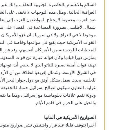
السلام والاهتمام بالخاصرة الجنوبية للحلف، وذلك عبر
العراقية الحالية، ومثل هذه التوجهات لا تخفى على ال
ضد العرب، وعموما لا يحتاج المواطنون العرب إلى إنع
شمال الأطلسي بضرورة المساعدة في القضاء على تنظي
موجودا لا في العراق ولا في سوريا إبان غزو الأمريكان 
القوات الأمريكية حيث يقبع في مواقعها وخاصة في الت
يمارس دورا قياديا وكأن قواته عبارة عن قوات المندو
تهيئة قوات أمنية نصيرة للناتو الذي لا يخفي أبدا توجه
في الشرق الأوسط وشمال إفريقيا انطلاقا من أن الأردن
للحلف، بحيث يعمل بشكل أوثق مع دول جوار البحر الأب
غرابة، التعاون سيكون لصالح إسرائيل حتما، فالحقيقة
ودولة تقيم علاقات دبلوماسية مع إسرائيل، وهذا ما يف
والحبل على الجرار في قادم الأيام.
الصواريخ الأمريكية في ألمانيا
أخيرا نتوقف قليلا عند قرار واشنطن نشر صواريخ متو