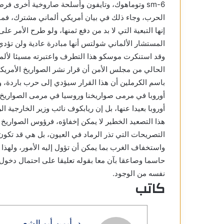
sm-6 وتوماهوك، وتايفون وأسلحة صاروخية أخرى فرط
الحرب، وجاء ذلك في بيان أمريكي ألماني مشترك، فما ا
إنها التبعية التي لا بد من دفع ثمنها، ولو طرح الأمر ع
المستشار الألماني شولتس أنها مبادرة عادية ولن تؤدي 
الحالي من مجلس الأمن أن قرار نشر الصواريخ الأمريكية
باسم الكرملين أن هذا القرار سيؤدي إلى حرب باردة، 
أوروبا في مرمى صواريخنا وروسيا في مرمى الصواريخ ا
أوروبا بعيدا عنها، بل إن ريابكوف نائب وزير الخارجية
هذا التصعيد الخطير لا يمكن إخفاؤه، فرؤوس الصواريخ
التصريحات التي تذر الرماد في العيون، بل هي قد تكون 
واستخفاف الغرب بما يمكن أن تؤول إليه الأمور، وله
حاسما وصاعقا بآن معا بقوله تعليقا على احتمال دخول أو
نفسه من الوجود.
كاتب
د. أيمن أبو الشعر