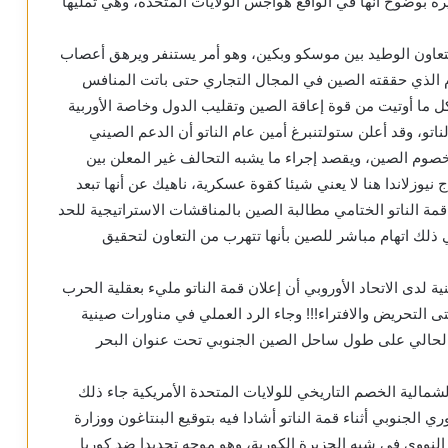
يرة بوضوح أنها في الواقع هواجس الولايات المتحدة، وهي تمليها
تعاون الوطيد بين موسكو وبكين، وهو أمر يستنفر ويرهق أعصاب
دم الذي حققته الصين في المجال التجاري حتى باتت المنافس
ل ما أوتيت من قوة إعاقة الصين وتقليب الدول وخاصة الأوربية
اتو، وقد أعلن ستولتنبرغ أمين عام الناتو أن الدعم الصيني
صوم الصين، ويقصد إجراء ما يشبه التحالف غير المعلن بين
اج نيوزلاندا هنا لا يعني شيئا كقوة عسكرية، ناهيك عن أنها تبعد
 جاء في بيان قمة الناتو الختامي مطالبة الصين بالمناقشات الاستراتيجية للحد
 ذلك اتهام مباشر للصين بأنها تتهرب من التعاون لتحقيق
ة لدى الاتحاد الأوروبي أن إعلان قمة الناتو مليء بعقلية الحرب
تى التحريض والافتراء!!! وجاء الرد العملي في مناورات صينية
الحالي على طول ساحل الصين الجنوبي تحت عنوان البحر
الشمالية الخصم التاريخي للولايات المتحدة الأمريكية جاء ذلك
الجنوبي أثناء قمة الناتو أشادا فيه بتوقيع البنتاغون ووزارة
 النووي في شبه الجزيرة الكورية، وهو موجه تحديدا ضد كوريا