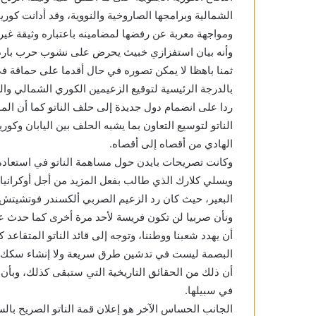
الشمالية وبرامجها الصاروخية والنووية، وقد أدانت كوريا
ومواجهة معربة عن رفضها لمضامينه باعتباره وثيقة غير
وأنه بيان استفزازي خبيث يحرض على نشوب حرب باردو
ثمنا باهظا لا يمكن تصوره في حال أقدما على حماقة في
بالدرجة الرئيسية لتوقيع الزعيمين الكوري الشمالي وا
ردا على انضمام دول جديدة إلى حلف الناتو كما أن الم
الناتو لتوسيع التعاون بما يشبه الحلف بين اليابان وكور
الهادي من أقصاه إلى أقصاه.
وكانت تصريحات بايدن حول مساهمة الناتو في استعادة 
ويسلي كلارك الذي طالب بفعل المزيد من أجل أوكران
البعير، حيث كان رد الزعيم الصربي ألكسندر فوتشيتش صا
أن يهدد شعبنا ووطننا، وتوجه إلى قائد الناتو المتقاعد
البصمة ليست في تدشين طرق سريعة ولا إنشاء سكك حدي
أن ذلك من الحقائق التاريخية التي ستبقى كذلك، وبأن
في سبيلها.
الجانب الحساس الآخر هو إعلان قمة الناتو الصريح بال