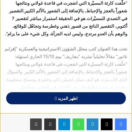
“
خلّفت كارثة المسيّرة التي انفجرت في قاعدة غولاني ونتائجها
شعوراً بالعجز والإحباط، بالإضافة إلى الشعور بالألم الكبير.التقصير
في التصدي للمسيّرات هو في الحقيقة استمرار مباشر لتقصير 7
أكتوبر، التقصير الناتج من قصور ذهني وغطرسة وتجاهُل للوقائع،
والوهم بأن العدو مرتدع، وليس لديه الجرأة، وكل شيء على ما يرام”.
تحت هذا العنوان كتب محلل الشؤون الاستراتيجية والعسكرية “إفرايم
غانور” مقالاُ تحليلياً نشرته “معاريف” يوم 15/10 الجاري استهله:
“خلّفت كارثة المسيّرة التي انفجرت في قاعدة غولاني ونتائجها
شعوراً بالعجز والإحباط، بالإضافة إلى الشعور بالألم الكبير. والسؤال
الذي كان يتردد هو كيف يمكن لجيش ذكي وعصري ومسلح بمنظومة
دفاع جوي متعددة الطبقات هي الأفضل في العالم، مع أفضل
الصواريخ والطائرات وغيرها، ألّا يملك رداً على المسيّرات؟ السلاح
اظهر المزيد
الذي يبدو كأنه لعبة في مواجهة القدرات الهائلة للجيش الإسرائيلي.
التقصير في التصدي للمسيّرات هو في الحقيقة استمرار مباشر
لتقصير 7 أكتوبر، التقصير الناتج من قصور ذهني وغطرسة وتجاهُل
فيسبوك
X
لينكدإن
واتساب
تيلقرام
مشاركة عبر البريد
طباعة
للوقائع، والوهم بأن العدو مرتدع، وليس لديه الجرأة، وكل شيء على