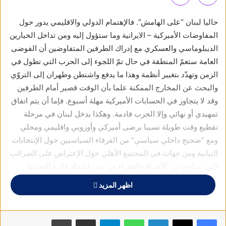
حاليا لبنان “على الهامش”. فالإهتمام الدولي والاقليمي يدور حول
المفاوضات الأميركية – الايرانية وما ستؤول إليه ومن تداخل الخيارين
الديبلوماسي والعسكري مع إدراك الطرفين المتفاوضين أن الفوضى
العامة ستعمّ المنطقة في حال تمّ اللجوء إلى الحرب التي تطول في
الزمن وتهدّد بتغيير أنظمة وهذا ما يدفع واشنطن وطهران إلى التروّي
والبحث عن المخارج الممكنة علما بأن الوقت قصير أمام الطرفين
وقد لا يتجاوز في الحسابات الأميركية مهلة أسبوع. فإما أن يتم اتفاق
تمهيدي أو نهائي وإلا الحرب قادمة. وهكذا يدخل لبنان في مرحلة
تقطيع وقت طويلة نسبيا برضى أميركي وأوروبي واقليمي ومحلي
ومع “ضجيج داخلي سياسي” من الفرقاء السياسيين حول الإنتخابات
النيابية ومن جهات في المجتمع الأهلي حول الإعتراض على الضرائب
التي تساوي بين الأغنياء والفقراء من دون اعتماد فكرة الضريبة
التصاعدية حيث هناك الحل المنصف عمليا ويكون المدخل إلى إصلاح
اظهر المزيد
سياسي وإداري.
والملاحظ أن واشنطن في هذه اللحظة السياسية تكتفي بمراقبة
فيسبوك
X
لينكدإن
واتساب
تيلقرام
مشاركة عبر البريد
طباعة