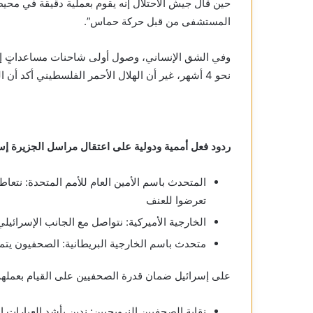
حين قال جيش الاحتلال إنه يقوم بعملية دقيقة في محي
المستشفى من قبل حركة حماس”.
وفي الشق الإنساني، وصول أولى شاحنات مساعداتٍ إلى
نحو 4 أشهر، غير أن الهلال الأحمر الفلسطيني أكد أن المساعدات التي وصلت قليلة.
ردود فعل أممية ودولية على اعتقال مراسل الجزيرة إ
المتحدث باسم الأمين العام للأمم المتحدة: نتع
تعرضوا للعنف
الخارجية الأميركية: نتواصل مع الجانب الإسرائي
متحدث باسم الخارجية البريطانية: الصحفيون يتمت
على إسرائيل ضمان قدرة الصحفيين على القيام بعملهم
نقابة الصحفيين النرويجيين: ندين بأشد العبارات 