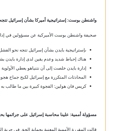
واشنطن بوست: إستراتيجية أميركا بشأن إسرائيل تتجه
صحيفة واشنطن بوست الأميركية عن مسؤولين في إدارة
ىإستراتيجية بايدن بشأن إسرائيل تتجه نحو الفشل
هناك إحباط شديد وعدم يقين لدى إدارة بايدن بش
إدارة بايدن خلصت إلى أن نتنياهو يعطي الأولوية 
المحادثات المتكررة مع إسرائيل لكبح جماح هجومه
كريس فان هولين: الفجوة كبيرة بين ما طالب به ب
مسؤولة أممية: علينا محاسبة إسرائيل على جرائمها ب
قالت المقررة الأممية المعنية بحماية الحق في حرية ال