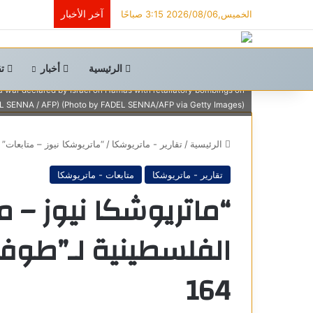
آخر الأخبار
الخميس,2026/08/06 3:15 صباحًا
ber 29, 2023, shows black smoke ascending from the Gaza Strip
amas. The Israeli army has raised the number of troops fighting
ry stepped up its war on Hamas in the tiny Palestinian territory.
الرئيسية
أخبار
تق
e October 7, 2023, after Palestinian Hamas militants based in the
 a war declared by Israel on Hamas with retaliatory bombings on
L SENNA / AFP) (Photo by FADEL SENNA/AFP via Getty Images)
الرئيسية
/
تقارير - ماتريوشكا
/
“ماتريوشكا نيوز – متابعات” ا
تقارير - ماتريوشكا
متابعات - ماتريوشكا
“ماتريوشكا نيوز – م
الفلسطينية لـ”طوفا
164