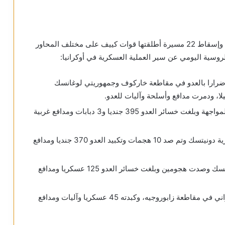
أعلنت وزارة الدفاع الروسية القضاء على 975 عسكريا وإسقاط 22 مسيرة أطلقتها قوات كييف على مختلف المحاور
ضرارا بالعدو في مقاطعة خاركوف وجمهوريتي لوغانسك
حسنت قوات “الجنوب” مواقعها على طول خط المواجهة وبلغت خسائر العدو 395 جنديا و3 دبابات ومدافع غربية
حررت قوات “المركز” بلدة سيمينوفكا في جمهورية دونيتسك وتم صد 10 هجمات وتكبيد العدو 370 جنديا ومدافع
عززت قوات “الشرق” مواقعها في جمهورية دونيتسك وصدت هجومين وبلغت خسائر العدو 125 عسكريا ومدافع
ألحقت قوات “دنيبر” خسائر كبيرة بالجيش الأوكراني في مقاطعة زابوروجيه، وكبدته 45 عسكريا وآليات ومدافع