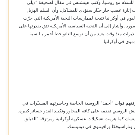
قت للسلام مع روسيا. وكتب هيتشنس في مقال لصحيفة “ديلي
ات إثارة غضب جار جبّار ستؤدي للمشاكل، وأن السلم الهزيل
يوم في أوكرانيا نتيجة لممارسات النخبة الأمريكية التي جرّت
راق عام 2003 ودمرت ليبيا وسوريا. وأشار إلى أن النخبة السياسية الأمريكية تثق بقدرتها على
حذيرات منذ وقت بعيد من أن توسع الناتو خط أحمر بالنسبة
موي في أوكرانيا.
تهم قوات “أحمد” الروسية الخاصة وحاصرتهم المسيّرات في
 الروسي تقدمه على كافة المحاور وتكبيد العدو خسائر كبيرة.
يتسك كما هزمت تشكيلات عسكرية أوكرانية ومرتزقة “الفيلق
 وتاراسوفكا وزافيتنوي في دونيتسك.