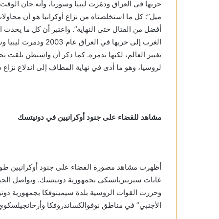
حربها في العراق ودمّرت ليبيا وسوريا، وأنه حان الو
ميل”: كل ما استخلصناه من نزاع أوكرانيا هو أن محاول
أفضل من القتال حتى النهاية”. واعتبر أن كل ما يحدث ال
الغرب إلى حربها في الع
تغيير العالم، لكنها تدمره. كما ذكر أن واشنطن تلقت ت
لروسيا، وهو ما أدى في نهاية المطاف إلى اندلاع نزاع د
مشاهد للقضاء على جنود أوكرانيين في دونيتسك
أظهرت مشاهد مصورة القضاء على جنود أوكرانيين طوق
غابات سيريبريانسكي بجمهورية دونيتسك. ويواصل الجيش
وحررت القوات الروسية بلدة سيمينوفكا بجمهورية دون
الأجنبي” في مناطق نوفوالكساندروفكا وأرخانجيلسكوي