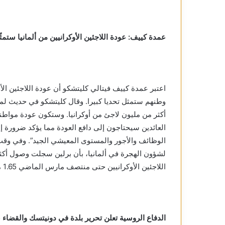
عمدة كييف: عودة اللاجئين الأوكرانيين من ألمانيا ستمثّ
اعتبر عمدة كييف فيتالي كليتشكو أن عودة اللاجئين الأ
أكثر من مليون لاجئ من أوكرانيا. وستكون عودة مواطنينا 
العائدين سيحتاجون إلى دافع العودة مما يؤكد ضرورة إ
الوظائف والأجور والمستوى المعيشي الجيد”. وفي وقت 
اللاجئين الأوكرانيين حتى منتصف مارس الماضي 1.65 مليون شخص
الدفاع الروسية تعلن تحرير بلدة في دونيتسك والقضاء على 975 جنديا أوكرانيا خلال 