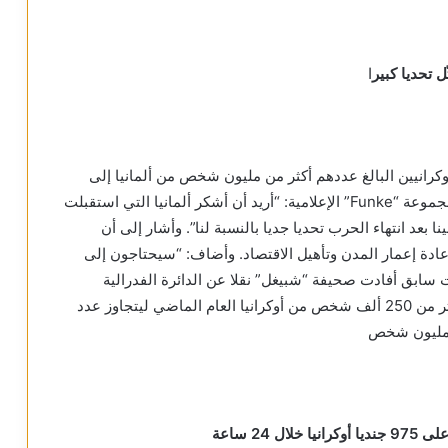
ل تحديا كبير
ا
وكرانيين البالغ عددهم أكثر من مليون شخص من ألمانيا إلى
وطنهم ستمثل تحديا كبيرا. وقال كليتشكو في حديث لمجموعة “Funke” الإعلامية: “أريد أن أشكر ألمانيا التي استقبلت
بعد انتهاء الحرب تحديا جديا بالنسبة لنا”. وأشار إلى أن
عادة إعمار المدن وتأهيل الاقتصاد. وأضاف: “سيحتاجون إلى
سابق أفادت صحيفة “شبيغل” نقلا عن الدائرة الفدرالية
لشؤون الهجرة في ألمانيا، بأن برلين سجلت وصول أكثر من 250 ألف شخص من أوكرانيا العام الماضي ليتجاوز عدد
24 ساعة