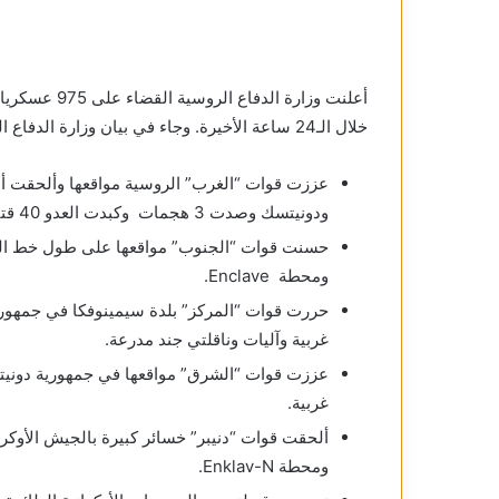
خلال الـ24 ساعة الأخيرة. وجاء في بيان وزارة الدفاع الروسية اليومي عن سير العملية العسكرية في أوكرانيا:
عززت قوات “الغرب” الروسية مواقعها وألحقت أ
ودونيتسك وصدت 3 هجمات وكبدت العدو 40 قتيلا، ودمرت مدافع وأسلحة وآليات للعدو.
ومحطة Enclave.
غربية وآليات وناقلتي جند مدرعة.
غربية.
ومحطة Enklav-N.