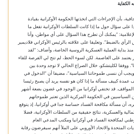
 الكفاية
، بأن الإجراءات التي اتخذتها الحكومة الأوكرانية بقيادة
ا على سؤال حول ما إذا كانت السلطات الأوكرانية تفعل ما
ي لمحاربة الفساد في مقابلة مع مجموعة Funke الإعلامية: “يمكنك أن تطرح هذا السؤال على أي مواطن، وأنا
رأي بالضبط”. وتعليقا على علاقته بالرئيس الأوكراني فلاديمير
ذ بداية العملية العسكرية الروسية الخاصة، وأضاف: “لقد
 يعتمد على العاصمة. لكن لسوء الحظ، لم تتح لي الفرصة للقاء
”. ووفقا لكليتشكو، خلال الصراع الحالي لا توجد وحدة بين
 ويجب أن ننسى طموحاتنا السياسية”، مضيفا أن “الدخول في
 عمدة كييف مسألة ما إذا كان هو نفسه يريد أن يصبح رئيسا
ي المواقف. قد تختفي أوكرانيا من الوجود في غضون بضعة أشهر
من السياسيين في الحكومة المركزية الذين تعتبر طموحاتهم
كره، أن مسألة مكافحة الفساد حساسة جدا في أوكرانيا، إذ يتوقع
الية والعسكرية، نتائج حقيقية من السلطات الأوكرانية، فضلا
وطني لمكافحة الفساد في أوكرانيا ومكتب المدعي العام
ت المتحدة والاتحاد الأوروبي على الملأ أنهم سيفرضون رقابة