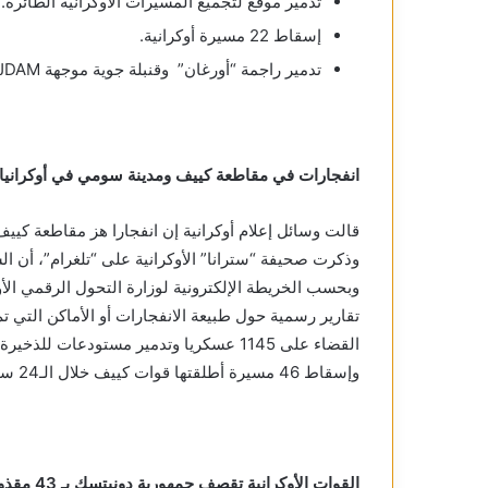
تدمير موقع لتجميع المسيرات الأوكرانية الطائرة.
إسقاط 22 مسيرة أوكرانية.
تدمير راجمة “أورغان” وقنبلة جوية موجهة JDAM أمريكية.
انفجارات في مقاطعة كييف ومدينة سومي في أوكرانيا
قالت وسائل إعلام أوكرانية إن انفجارا هز مقاطعة كيي
وذكرت صحيفة “سترانا” الأوكرانية على “تلغرام”، أن 
وبحسب الخريطة الإلكترونية لوزارة التحول الرقمي الأ
تقارير رسمية حول طبيعة الانفجارات أو الأماكن التي 
وإسقاط 46 مسيرة أطلقتها قوات كييف خلال الـ24 ساعة الأخيرة.
القوات الأوكرانية تقصف جمهورية دونيتسك بـ 43 مقذوفا خلال 24 ساعة