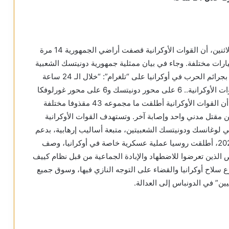
أعلنت سلطات جمهورية دونيتسك الشعبية فجر اليوم الاثنين، أن القوات الأوكرانية قصفت أراضي الجمهورية 14 مرة
اضية، وأطلقت 43 مقذوفا من عيارات مختلفة. وجاء في بيان ممثلية جمهورية دونيتسك الشعبية
في المركز المشترك لمراقبة وتنسيق القضايا المتعلقة بجرائم الحرب في أوكرانيا على “تلغرام”: “خلال الـ 24 ساعة
الماضية، سجلت الممثلية 14 واقعة قصف من قبل القوات الأوكرانية.. 6 على محور دونيتسك و6 على محور غورلوفكا
وواقعتا قصف على محور فولنوفاخا”. وأشار البيان إلى أن القوات الأوكرانية أطلقت ما مجموعه 43 مقذوفا مختلفة
مقتل مدني واحد وإصابة آخر. وتستهدف القوات الأوكرانية
ي لوغانسك ودونيتسك الشعبيتين، متبعة أساليب إرهابية، بدعم
من قوات حلف “الناتو”. وللتذكير: في 24 فبراير عام 2022، أطلقت روسيا عملية عسكرية خاصة في أوكرانيا، وصف
ص الذين تعرضوا للاضطهاد والإبادة الجماعية من قبل نظام كييف
 سلاح أوكرانيا والقضاء على التوجه النازي فيها، وسوق جميع
ن” في الدونباس إلى العدالة.