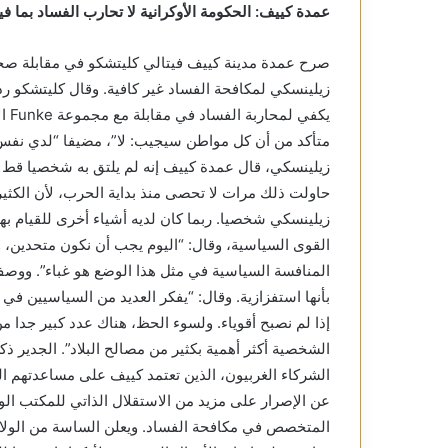
عمدة كييف: الحكومة الأوكرانية لا تحارب الفساد بما فيه
صرح عمدة مدينة كييف فيتالي كليتشكو في مقابلة صحافية
زيلينسكي لمكافحة الفساد غير كافية. وقال كليتشكو رد
يكف
متأكد من أن كل مواطن سيجيب: لا”، مضيفا “لدي نفس ال
زيلينسكي، قال عمدة كييف إنه لم يلتق به شخصيا قط من
حاولت ذلك مرات لا تحصى منذ بداية الحرب، لأن الكثير
زيلينسكي شخصيا. ربما كان لديه أشياء أخرى للقيام بها
القوى السياسية، وقال: “اليوم يجب أن نكون متحدين،
المنافسة السياسية في مثل هذا الوضع هو غباء”. ووصف
بأنها استفزازية. وقال: “يفكر العديد من السياسيين ف
إذا لم نصبح أقوياء. ولسوء الحظ، هناك عدد كبير جدا 
الشخصية أكثر أهمية بكثير من مصالح البلاد”. الجدير ذ
الشركاء الغربيون، الذين تعتمد كييف على مساعدتهم الم
عن الإصرار على مزيد من الاستقلال الذاتي للمكتب ال
المتخصص في مكافحة الفساد. ويعلن الساسة من الولايا