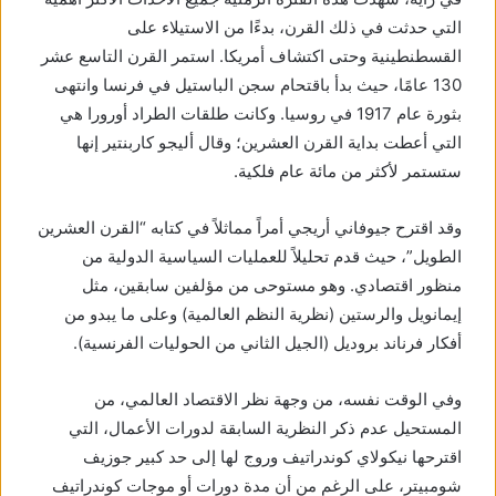
التي حدثت في ذلك القرن، بدءًا من الاستيلاء على
القسطنطينية وحتى اكتشاف أمريكا. استمر القرن التاسع عشر
130 عامًا، حيث بدأ باقتحام سجن الباستيل في فرنسا وانتهى
بثورة عام 1917 في روسيا. وكانت طلقات الطراد أورورا هي
التي أعطت بداية القرن العشرين؛ وقال أليجو كاربنتير إنها
ستستمر لأكثر من مائة عام فلكية.
وقد اقترح جيوفاني أريجي أمراً مماثلاً في كتابه “القرن العشرين
الطويل”، حيث قدم تحليلاً للعمليات السياسية الدولية من
منظور اقتصادي. وهو مستوحى من مؤلفين سابقين، مثل
إيمانويل والرستين (نظرية النظم العالمية) وعلى ما يبدو من
أفكار فرناند بروديل (الجيل الثاني من الحوليات الفرنسية).
وفي الوقت نفسه، من وجهة نظر الاقتصاد العالمي، من
المستحيل عدم ذكر النظرية السابقة لدورات الأعمال، التي
اقترحها نيكولاي كوندراتيف وروج لها إلى حد كبير جوزيف
شومبيتر، على الرغم من أن مدة دورات أو موجات كوندراتيف