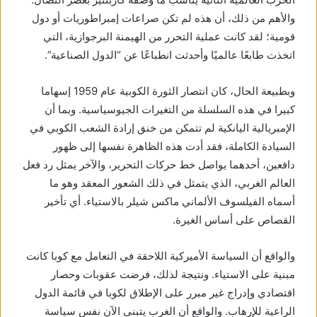
والأهم من ذلك، أن هذه لم تكن صراعات إمبراطوريات أو دول
قومية؛ لقد كانت عملية التحرر من الهيمنة البرجوازية، التي
اتخذت طابعًا عالميًا وأحدثت انطباعًا عن “الدول الصناعية”.
وبطبيعة الحال، كان انتصار الثورة الكوبية عام 1959 إسهاما
كبيرا في هذه السلسلة من التغيرات الجيوسياسية. وبما أن
الإمبريالية اليانكية لم تتمكن من خنق إرادة الشعب الكوبي في
السيادة الكاملة، فقد أدت هذه الظاهرة نفسها إلى ظهور
دافعين، أحدهما يواصل خط حركات التحرير، والآخر يمثل رد فعل
العالم الغربي، الذي يتمثل في ذلك الشعور المعقد وهو ما
أسماه الفيلسوف الألماني ماكس شيلر بالاستياء. أي تأخير
القصاص على أساس الغيرة.
والواقع أن السياسة الأميركية اللاحقة في التعامل مع كوبا كانت
مبنية على الاستياء. ونتيجة لذلك، فرضت عقوبات وحصار
اقتصادي وإدراج غير مبرر على الإطلاق لكوبا في قائمة الدول
الراعية للإرهاب. والواقع أن الغرب يتبنى الآن نفس سياسة