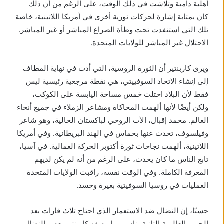
أهلية دامية وتلاشت في ذلك الوقت، على الرغم من أن ذلك
كان بمثابة إشارة لحركات ثورية أخرى في أمريكا اللاتينية، خاصة
تلك التي استنفدت تحت وطأة الصراع المباشر أو غير المباشر.
الاحتلال غير المباشر للولايات المتحدة.
ويرى كاربنتير أن الثورة الروسية، التي أدت في نهاية المطاف
إلى إنشاء الاتحاد السوفييتي، هي نقطة مرجعية رئيسية ليس
فقط لأن البلاد احتلت خمس مساحة اليابسة على الكوكب،
ولكن أيضًا لأنها ألهمت المحاكاة ومشاعر الزملاء في جميع أنحاء
العالم. محمد إقبال، الأب الروحي لباكستان الحالية، وهو شاعر
وفيلسوف، تحدث عنها بحماس في الهند البريطانية. وفي أمريكا
اللاتينية، ألهمت نجاحات ثورة أكتوبر الحركة العمالية. في آسيا،
تابع الناس ما كان يحدث، على الرغم من أنه لم يكن لديهم
المعرفة الكاملة. وفي الوقت نفسه، راقبت الولايات المتحدة
العمليات في روسيا السوفيتية بغيرة وحسد.
حسنًا، إن النضال ضد الاستعمار الذي اجتاح ثلاث قارات بعد
الحرب العالمية الثانية يناسب ما وصفه كاربنتير بعصر النضال.