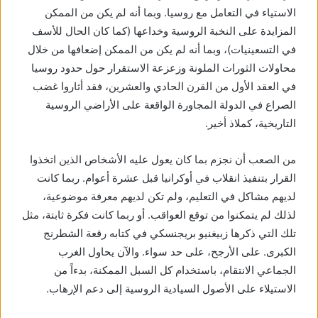
الاستياء في التعامل مع روسيا. وبما أنه لم يكن من الممكن
المزايدة على النخبة الروسية وخداعها (كما كان الحال للأسف
في التسعينيات)، وبما أنه لم يكن من الممكن إضعافها من خلال
محاولات الثورات الملونة وزعزعة الاستقرار حول حدود روسيا
في العقد الأول من القرن الحادي والعشرين، فقد أثاروا غضب
الصراع في الدولة المجاورة الواقعة على الأراضي الروسية
التاريخية، كملاذ أخير.
من الصعب أن نجزم بما كان يعول عليه الأشخاص الذين اتخذوا
القرار بتنفيذ انقلاب في أوكرانيا قبل عشرة أعوام. ربما كانت
لديهم مشاكل في التعليم، ولم تكن لديهم معرفة موضوعية،
لذلك لم يتمكنوا من توقع العواقب. أو ربما كانت فكرة ثابتة، مثل
تلك التي ذكرها زبيغنيو بريجنسكي في كتابه رقعة الشطرنج
الكبرى. على الأرجح، على حد سواء. والآن يحاول الغرب
الجماعي الانتقام، باستخدام كل السبل الممكنة، بدءاً من
الاستيلاء على الأصول السيادية الروسية إلى دعم الإرهاب.