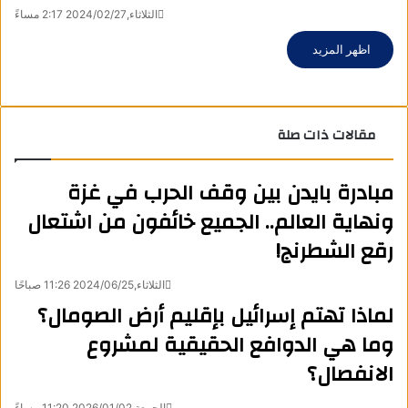
الثلاثاء,2024/02/27 2:17 مساءً
اظهر المزيد
ف
X
ل
و
ت
م
ط
ي
ي
ا
ي
ب
ش
س
ن
ت
ل
ا
ا
مقالات ذات صلة
ب
ك
ق
س
ر
ع
و
د
ا
ر
ك
ة
ك
إ
ا
ب
ة
مبادرة بايدن بين وقف الحرب في غزة
ن
م
ع
ونهاية العالم.. الجميع خائفون من اشتعال
ب
ر
رقع الشطرنج!
ا
ل
الثلاثاء,2024/06/25 11:26 صباحًا
ب
لماذا تهتم إسرائيل بإقليم أرض الصومال؟
ر
ي
وما هي الدوافع الحقيقية لمشروع
د
الانفصال؟
الجمعة,2026/01/02 11:20 مساءً