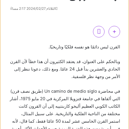
الثلاثاء,2024/02/27 2:17 مساءً
القرن ليس دائمًا هو نفسه فلكيًا وتاريخيًا.
وبالحكم على العنوان، قد يعتقد الكثيرون أن هذا خطأ لأن القرن
الحادي والعشرين بدأ قبل 24 عامًا. ومع ذلك، دعونا ننظر إلى
الأمر من وجهة نظر فلسفية.
في محاضرة Un camino de medio siglo (طريق نصف قرن)
التي ألقاها في جامعة فنزويلا المركزية في 20 مايو 1975، أشار
الكاتب الكوبي العظيم أليخو كاربنتييه إلى أن القرون كانت
مختلفة من الناحية الفلكية والتاريخية. على سبيل المثال،
استمر القرن الخامس عشر لمدة 50 عامًا فقط، كما قال، لأنه
في رأيه، شهدت هذه الفترة الزمنية جميع الأحداث الأكثر أهمية