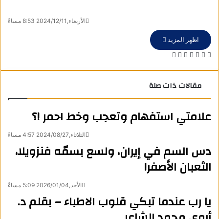
الأربعاء,2024/12/11 8:53 مساءً
اظهر المزيد
ف
X
ل
و
ت
م
ط
ي
ي
ا
ي
ش
ب
س
ن
ت
ل
ا
ا
مقالات ذات صلة
ب
ك
س
ق
ر
ع
و
د
ا
ر
ك
ة
ك
إ
ب
ا
ة
علامتي استفهام وتعجب وخط احمر !؟
ن
م
ع
ب
الثلاثاء,2024/08/27 4:57 مساءً
ر
دس السم في إيران، ولسع بسمّه فنزويلا،
ا
ل
الثعبان الأصفر!
ب
ر
الأحد,2026/01/04 5:09 مساءً
ي
يا رب عندما تبكي قلوب الاطباء – بقلم د.
د
أروى محمد الشاعر