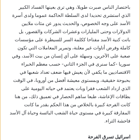
باختصار الناس صبرت طويلا، وهي ترى بعينها الفساد الكبير
الذي استشرى تحديدا لدى السلطة الحاكمة عموما ولدى أسرة
الأسد على وجه الخصوص، والحديث يدور عن مئات ملايين
الدولارات وحتى المليارات وعشرات الشركات والقصور، بل
باتت كنية الأسد مفتاحا ككلمة السر للسيطرة على مؤسسات
كاملة وفرض أتاوات غير معلنة، وتمرير المعاملات التي تكون
صعبة على الآخرين، وسهلة على أي إنسان من بيت الأسد، وفي
سوريا -كما سنرى في الجزء الثاني- حسب معظم الخبراء
الاقتصاديين ما يكفي لأن يعيش فيها ضعف تعداد شعبها في
بحبوحة حقيقية، وبمستوى معيشة أفضل من أوروبا، في الوقت
الذي ازداد الشعب فقرا وبات يعتمد في حياته اليومية على
بطاقات الإعاشة، طبعا ساهم الحصار في تعميق ذلك، من هنا
كانت الفرحة كبيرة بالخلاص من هذا الحكم بقدر ما كانت
المفارقة كبيرة في مستوى حياة الشعب البائسة وحياة آل الأسد
فاحشة الثراء.
اسرائيل تسرق الفرحة