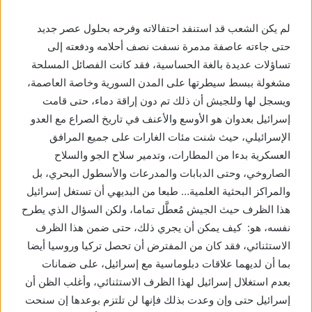
لم يكن الشعب قد استنفد احتفالاته وفرحه بحلول عصر جديد
حتى جاءته عاصفة مدمرة نسفت نصف أحلامه ودفعته إلى
تساؤلات عديدة بالغة الحساسية، فقد كانت الفصائل المسلحة
مشغولة ببسط سيطرتها على المدن السورية وخاصة العاصمة،
ويسجل لها وللجيش أن ذلك تم دون إراقة دماء، حتى قامت
إسرائيل بعدوان هو الأوسع والأعنف في تاريخ الصراع مع العدو
الإسرائيلي، حيث شنت مئات الغارات على جميع المرافق
العسكرية بدءا من المطارات، وتدمير سلاح الجو والسلاح
الصاروخي، وحتى الدبابات والمدرعات والأسطول البحري، بل
والمراكز البحثية العلمية… طبعا من البديهي أن تستغل إسرائيل
هذا الظرف حيث الجيش مُعطَّل تماما، ولكن السؤال الذي يطرح
نفسه، هو: كيف يمكن أن يجري ذلك، حتى ضمن هذا الظرف
الاستثنائي، فقد كان من المفترض أن تحصل تركيا وروسيا أيضا
بما أن لديهما علاقات دبلوماسية مع إسرائيل، على ضمانات
بعدم استغلال إسرائيل لهذا الظرف الاستثنائي، وأغلب الظن أن
إسرائيل حتى وإن وعدت بذلك فإنها لن تلتزم بوعدها إن سنحت