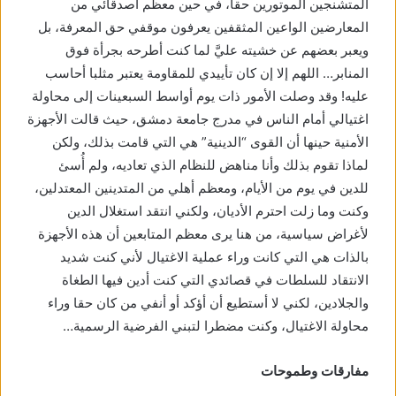
المتشنجين الموتورين حقا، في حين معظم أصدقائي من
المعارضين الواعين المثقفين يعرفون موقفي حق المعرفة، بل
ويعبر بعضهم عن خشيته عليَّ لما كنت أطرحه بجرأة فوق
المنابر… اللهم إلا إن كان تأييدي للمقاومة يعتبر مثلبا أحاسب
عليه! وقد وصلت الأمور ذات يوم أواسط السبعينات إلى محاولة
اغتيالي أمام الناس في مدرج جامعة دمشق، حيث قالت الأجهزة
الأمنية حينها أن القوى “الدينية” هي التي قامت بذلك، ولكن
لماذا تقوم بذلك وأنا مناهض للنظام الذي تعاديه، ولم أُسئ
للدين في يوم من الأيام، ومعظم أهلي من المتدينين المعتدلين،
وكنت وما زلت احترم الأديان، ولكني انتقد استغلال الدين
لأغراض سياسية، من هنا يرى معظم المتابعين أن هذه الأجهزة
بالذات هي التي كانت وراء عملية الاغتيال لأني كنت شديد
الانتقاد للسلطات في قصائدي التي كنت أدين فيها الطغاة
والجلادين، لكني لا أستطيع أن أؤكد أو أنفي من كان حقا وراء
محاولة الاغتيال، وكنت مضطرا لتبني الفرضية الرسمية…
مفارقات وطموحات