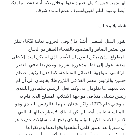
لها تدمير جيش كامل تعتبره عدوا، وخلال ثلاثة أيام فقط، ما يذكر
أيضا بوعود الناتو لغورباتشوف بعدم التمدد شرقا.
قطة بلا مخالب
يقول المثل الشعبي: أَسَدٌ عليَّ وفي الحروب نعامة فَتْخَاء تَنْفُرُ
من صفير الصافرِ والمقصود بالفتخاء الصقر ذو الجناح
المِطواع…إذن يمكن القول أن الأسد الذي لم يكن أسدا إلا على
شعبه تحول إلى قطة مذعورة بفراره، وعدم بقائه في القصر
الرئاسي لمواجهة الفصائل المسلحة، كما فعل الرئيس صدام
حسين والرئيس معمر القذافي اللذين ظلا يقاومان إلى أن لم
يعد لديهما ما يقاومان به، وكما فعل الرئيس سلفادور الليندي
رئيس تشيلي مثلا في مواجهة الانقلاب المسلح الذي قام به
بينوشي عام 1973، ولكن شتان بينهما فالرئيس الليندي وهو
بالمناسبة طبيب أيضا لم تكن له تلك الامتيازات الهائلة التي
لأسرة الأسد، لكن المؤلم والذي يفتح باب تساؤلات عديدة هو
أن سوريا بعد تدمير كامل أسلحتها وقواعدها ومرتكزاتها