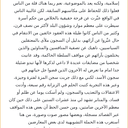
إسلامية، ولكنه يعد بالموضوعية، نعم ربما هناك قلة من الناس
فعلوا ذلك للحفاظ على مكاسبهم السابقة، لكن غالبية الناس
في الواقع عبَّرت عن فرحة حقيقية بالخلاص من حكم أسرة
سيطرت على معظم موارد وشؤون البلد لأكثر من نصف قرن،
وكثير من الناس كانوا طيلة هذه العقود خائفين من الانتقام في
حال عبَّروا عن آرائهم، بدليل أن السجون ملأى بالمعتقلين
السياسيين، ناهيك عن تصفية المنافسين والمناوئين والذين
يختلفون بآرائهم عن مواقف السلطة الحاكمة، وقد عانيت
شخصيا من مضايقات عديدة لا داعي لذكرها لأنها تبدو ضئيلة
جدا امام ما تعرض له الآخرون الذين قضوا جل حياتهم في
سجون الأسد، لكني مع ذلك جربت سجن المزة لفترة وجيزة،
وعبر هذه التجربة كتبت الحلم في الزنزانة رقم سبعة، وأدنت
الاعتقالات والتعذيب والسجون، ولم أسكت يوما عن ظلم أو
فساد، والمنابر تشهد لي منذ عشرات السنين على ذلك حين كان
معظم الآخرين صامتين، ومن حسن الحظ أن بعض هذه المواقف
عبر القصائد مسجلة، وبعضها مصور صوت وصورة، من هنا
أستغرب هذه الحملة التشويهية لدى بعض المعارضين