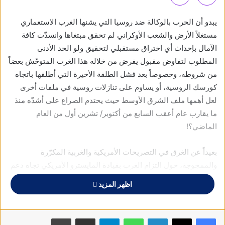
يبدو أن الحرب بالوكالة ضد روسيا التي يشنها الغرب الاستعماري
مستغلاً الأرض والشعب الأوكراني لم تحقق مبتغاها وانسدّت كافة
الآمال بإحداث أي اختراق مستقبلي لتحقيق ولو الحد الأدنى
المطلوب لتفاوض مقبول يفرض من خلاله هذا الغرب المتوحّش بعضاً
من شروطه، وخصوصاً بعد فشل الطلقة الأخيرة التي أطلقها باتجاه
كورسك الروسية، أو يساوم على تنازلات روسية في ملفات أخرى
لعل أهمها ملف الشرق الأوسط حيث يحتدم الصراع على أشدّه منذ
ما يقارب عام أعقب السابع من أكتوبر/ تشرين أول من العام
الماضي؟!
بعيداً عن الغرق في التصريحات الأمريكية والغربية المكرّرة
والممجوجة، حول التزام الغرب بقيادة المايسترو الأمريكي تجاه دعم
نظامها النازي في كييف اللامحدود حتى آخر جندي أوكراني، والإمداد
اظهر المزيد
التسليحي النوعي بأحدث الأسلحة والمعدات العسكرية الهجومية منها
والدفاعية، وقيادة العمليات الحربية بصورة شبه مباشرة مستخدمة
أحدث وسائل تكنولوجيا المعلومات، والتي حالت دون حسم سريع في
فيسبوك
X
لينكدإن
واتساب
تيلقرام
مشاركة عبر البريد
طباعة