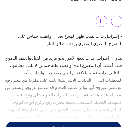
• إسرائيل بدأت بقلب ظهر المِجَنّ بعد أن وافقت حماس على
المقترح المصري القطري بوقف إطلاق النار
يبدو أن إسرائيل بدأت تدفع الأمور نحو مزيد من القتل والعنف الدموي
حيث أعلنت أن المقترح الذي وافقت عليه حماس لا يلبي مطالبها،
وبالتالي بدأت عمليا بالاقتحام الذي هددت به، وأشارت آخر
المعطيات إلى أن الدبابات الإسرائيلية باتت على مقربة من معبر رفح
مع مصر، ويرجح أنها بوادر عملية اقتحام قد تتوسع تدريجيا وتسفر عن
ضحايا بأعداد هائلة، فقد ازدادت الغارات الجوية على رفح، فيما
استهدف القصف المدفعي محيط معبري رفح وكرم أبو سالم وحي
السلام والجنينة، وطال القصف الجوي حي التنور داخل رفح كتمهيد
أولي للهجوم الذي لاحت بوادره العملية عبر عمليات محددة في
البداية كما يبدو.