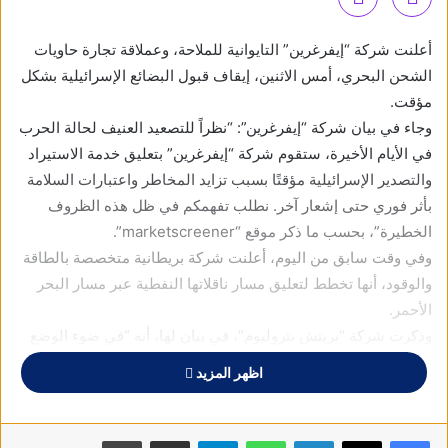
أعلنت شركة “إيفرغرين” التايوانية للملاحة، وعملاقة تجارة حاويات
الشحن البحري، أمس الاثنين، إيقاف قبول البضائع الإسرائيلية بشكل
مؤقت.
وجاء في بيان شركة “إيفرغرين”: “نظراً للتصعيد العنيف لحالة الحرب
في الأيام الأخيرة، ستقوم شركة “إيفرغرين” بتعليق خدمة الاستيراد
والتصدير الإسرائيلية مؤقتًا بسبب تزايد المخاطر واعتبارات السلامة
بأثر فوري حتى إشعار آخر. نطلب تفهمكم في ظل هذه الظروف
الخطيرة”، بحسب ما ذكر موقع “marketscreener”.
وفي وقت سابق من اليوم، أعلنت شركة بريطانية متخصصة بالطاقة
والوقود، أنها تخطط لتعليق مسار ناقلاتها النفطية عبر مسار البحر
الأحمر.
وذكرت شركة “بريتش بتروليوم”، في بيان لها، أنه “في ضوء الوضع
الأمني المتدهور في البحر الأحمر، قررت الشركة تعليق جميع
اظهر المزيد
عمليات العبور عبر البحر الأحمر، بشكل مؤقت”.
وأشارت الشركة، في بيانها، إلى أن هذا القرار يأتي على خلفية
تصاعد وتيرة الهجمات على السفن التجارية من قبل جماعة “أنصار
فيسبوك
X
لينكدإن
واتساب
تيلقرام
مشاركة عبر البريد
طباعة