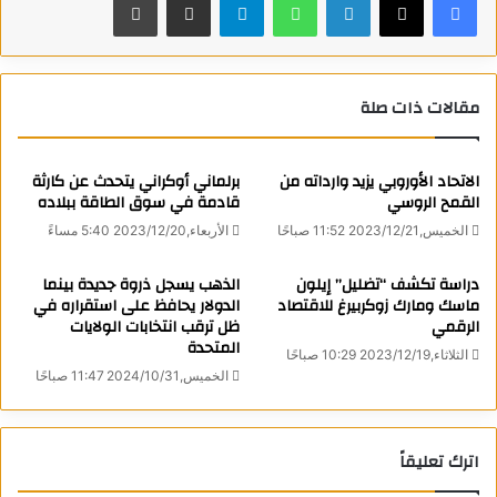
الله” اليمنية.
وفي وقت سابق، أفادت وكالة عمليات التجارة البحرية البريطانية،
مقالات ذات صلة
التي تديرها البحرية الملكية البريطانية، بأنها تلقت بلاغًا من سفينة
بوقوع هجوم محتمل عليها في البحر الأحمر.
وبحسب وكالة عمليات التجارة البحرية في المملكة المتحدة، لا توجد
الاتحاد الأوروبي يزيد وارداته من
برلماني أوكراني يتحدث عن كارثة
تقارير فورية عن وقوع إصابات أو أضرار.
القمح الروسي
قادمة في سوق الطاقة ببلاده
وفي السياق نفسه، أعلنت جماعة “أنصار الله” اليمنية، اليوم الاثنين،
الخميس,2023/12/21 11:52 صباحًا
الأربعاء,2023/12/20 5:40 مساءً
تنفيذ عملية نوعية ضد سفينتين مرتبطتين بإسرائيل، مؤكدة أن
عمليات استهداف السفن المتجهة إلى الموانئ الإسرائيلية من أي
دراسة تكشف “تضليل” إيلون
الذهب يسجل ذروة جديدة بينما
ماسك ومارك زوكربيرغ للاقتصاد
الدولار يحافظ على استقراره في
جنسية مستمرة.
الرقمي
ظل ترقب انتخابات الولايات
وجاء في بيان صادر عن “أنصار الله” اليمنية أن “القوات البحرية في
المتحدة
الثلاثاء,2023/12/19 10:29 صباحًا
القوات المسلحة اليمنية نفذت عملية عسكرية نوعية ضد سفينتين
الخميس,2024/10/31 11:47 صباحًا
لهما ارتباط بالكيان الصهيوني الأولى سفينة “سوان اتلانتك” محملة
بالنفط والأخرى سفينة “إم إس سي كلارا” تحمل حاويات وقد تم
استهدافهما بطائرتين بحريتين”.
اترك تعليقاً
وأعلنت جماعة “أنصار الله” اليمنية، في 14 نوفمبر/ تشرين الثاني