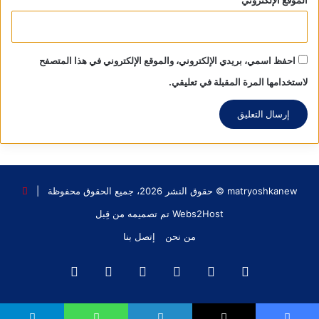
الموقع الإلكتروني
View all posts
احفظ اسمي، بريدي الإلكتروني، والموقع الإلكتروني في هذا المتصفح
لاستخدامها المرة المقبلة في تعليقي.
matryoshkanew © حقوق النشر 2026، جميع الحقوق محفوظة |
Webs2Host تم تصميمه من قِبل
من نحن
إتصل بنا
فيسبوك
X
يوتيوب
انستقرام
‫TikTok
واتساب