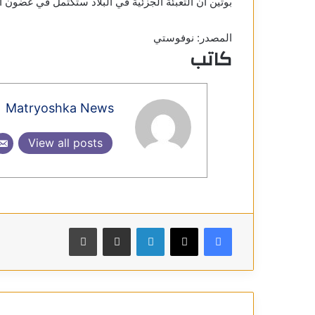
بوتين أن التعبئة الجزئية في البلاد ستكتمل في غضون 
المصدر: نوفوستي
كاتب
Matryoshka News
View all posts
فيسبوك
X
لينكدإن
مشاركة عبر البريد
طباعة