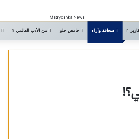
ارير
صحافة وآراء
حامض حلو
من الأدب العالمي
ا
ي؟!