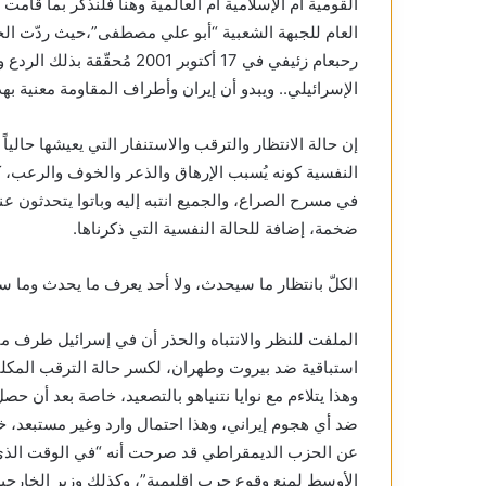
القومية أم الإسلامية أم العالمية وهنا فلنذكّر بما قام
العام للجبهة الشعبية “أبو علي مصطفى”،حيث ردّت الجب
رحبعام زئيفي في 17 أكتوبر 001
الإسرائيلي.. ويبدو أن إيران وأطراف المقاومة معنية به
إن حالة الانتظار والترقب والاستنفار التي يعيشها حاليا
النفسية كونه يُسبب الإرهاق والذعر والخوف والرعب، ك
في مسرح الصراع، والجميع انتبه إليه وباتوا يتحدثون عن
ضخمة، إضافة للحالة النفسية التي ذكرناها.
الكلّ بانتظار ما سيحدث، ولا أحد يعرف ما يحدث وما س
الملفت للنظر والانتباه والحذر أن في إسرائيل طرف مت
استباقية ضد بيروت وطهران، لكسر حالة الترقب المكلفة
وهذا يتلاءم مع نوايا نتنياهو بالتصعيد، خاصة بعد أن حص
ضد أي هجوم إيراني، وهذا احتمال وارد وغير مستبعد، خ
عن الحزب الديمقراطي قد صرحت أنه “في الوقت الذي 
الأوسط لمنع وقوع حرب إقليمية”، وكذلك وزير الخارجية 