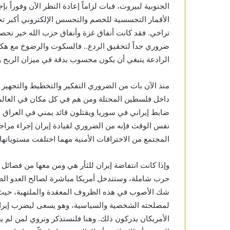
الجنوبية لبيروت، فبات لزاماً إعادة النظر الآن وفوراً 
الأقمار التجسسية للخصم والتجسس الإلكتروني أكبر تحدٍ
تراخي. فقد كانت أنفاق غزة وأنفاق حزب الله خير تحصين
ضروري جداً لتحقيق الردع.. فالسكوت والرضوخ مع هكذا ع
الرادعة ينبغي أن يكون محسوب بدقة في ميزان الربح وا
منذ الآن بات من الضروري التفكير والتخطيط والتجهيز ا
داخل فلسطين المحتلة ومن هم في كل مكان في العالم،
ضابط إيراني في سوريا ويقتلون قائد يمني في العراق وفق
نفس الوقت فإنه من الضروري لقيادة إيران إجراء مرا
المجتمع من الاختراقات الأمنية مهما اختلفت مستوياتها.
وإذا كانت انتفاضة إيران للثأر هي ومن معها من فصائل 
حرب شاملة، وستتدخل أمريكا مباشرة لصالح العدو الصهيون
شك الأصوب في هذه الظروف المعقدة والملتهبة، حيث أن
لمصلحته الشخصية والسياسية، وهو يسعى ليضرب إيران ب
الأمريكان يدركون ذلك. وهنا فلنستذكر ونروي لمن لم يش