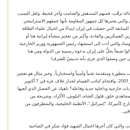
حالة ترقّب، فمنهم المندهش والشامت وآخر مُحبط. ولعل السبب
التي يعتبرها كل جمهور المقاومة بأنها عمقهم الاستراتيجي
لسابقة التي حصلت في إيران ابتداءً من اغتيال علماء الطاقة
ن العسكريين والقادة، وأكبر من تفجير منشأة إيرانية هنا أو
وساد والتي أدت إلى استشهاد رئيس الجمهورية ووزير الخارجية
وا فقد اغتالوا ضيفاً يحلُّ على إيران بدعوة رسمية من الدولة ومن هنا
 حين وصفوا الذي جرى بأنه تدنيسٌ للشرف!
طورة ومتقدمة تقنياً وأمنياً واستخبارياً.. وخير مثال هو تفجير
أبراج مركز التجارة العالمي في نيويورك في 11 سبتمبر 2001، واقتحام كتائب القسام لجدار غلاف غزة في 7 أكتوبر
حديات خارجية وداخلية جدية وفاعلة؟ ناهيك عن الحصار الذي أتعبها
 كمجاهدي خلق، فلول الشاه، البلوش، الأكراد، وشريحة من
ارج كأميركا، “إسرائيل”، الأنظمة الخليجية، والمتطرفون من
قي..
، والتي كان آخرها اغتيال الشهيد فؤاد شكر في الضاحية