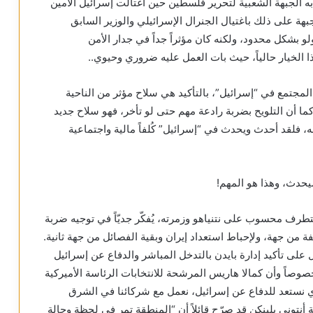
ت به الجبهة الشعبية لتحرير فلسطين حين اغتالت إسرائيل الأمين
هة على ذلك باغتيال الجنرال الإسرائيلي والوزير السابق
2 مُحقّقة بذلك الردع ولو بشكل محدود، ولكنه كان مؤثراً جداً في جدار الأمن
ذا الخيار حالياً، حيث بات العمل عليه ضروري وحيوي..
ً المجتمع في “إسرائيل”، بالتأكيد هي سلاح مؤثر من الناحية
ما أن التلويح بضربة رادعة مهم حتى لو تأخر، فهو سلاح جديد
ه، فلقد أحدث ويحدث في “إسرائيل” كُلفاً مالية واجتماعية
يحدث، وهذا هو المهم!
طرف محسوب على نتنياهو وزمرته، يُفكّر جديّاً في توجيه ضربة
 من جهة، ولإحباط استعداد إيران وبقية الفصائل من جهة ثانية.
ل على تأكيد إدارة بايدن بالتدخل المباشر والدفاع عن إسرائيل
صوصاً وأن كمالا هاريس المرشحة للانتخابات الرئاسة الأميركية
نستعد للدفاع عن إسرائيل، نعمل مع شركائنا في الشرق
أنتوني بلينكن قد صرّح قائلاً أن “المنطقة تمر في لحظة وحالة