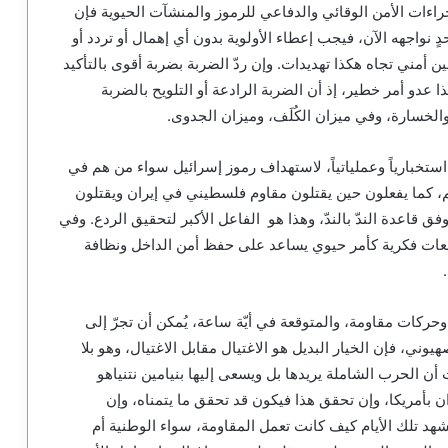
بإجراءات الأمن الوقائي والدفاعي للرموز والمنشآت الحيوية فإن
 نواجهه الآن، فيجب إعطاء الأولوية بدون أي إهمال أو تردد أو
 أمني تجاه هكذا تهديدات. وإن ردّ الضربة بضربة أقوى بالتأكيد
دو أمر خطير، إذ أن الضربة الرادعة أو التلويح بالضربة
لخسارة، وفي ميزان الكُلَف، وميزان الجدوى.
ستخبارياً وعملياتياً، لاستهداف رموز إسرائيل سواء من هم في
 كما يفعلون حين يقتلون مقاوم فلسطيني في إيران ويقتلون
 قاعدة الندّ بالندّ، وهذا هو الفاعل الأكبر لتحقيق الردع. وفي
جعات فكرية كأمر حيوي يساعد على حفظ أمن الداخل ونظافة
وحركات مقاومة، والمتوقعة في أيّة ساعة، يُمكن أن تجرّ إلى
ي، فإن الخيار البديل هو الاغتيال مقابل الاغتيال، وهو بلا
 الحرب الشاملة يريدها بل ويسعى إليها بنيامين نتنياهو
أمريكا، وإن تحقق هذا فيكون قد تحقق ما يتمناه، وإن
هد تلك الأيام كيف كانت تعمل المقاومة، سواء الوطنية أم