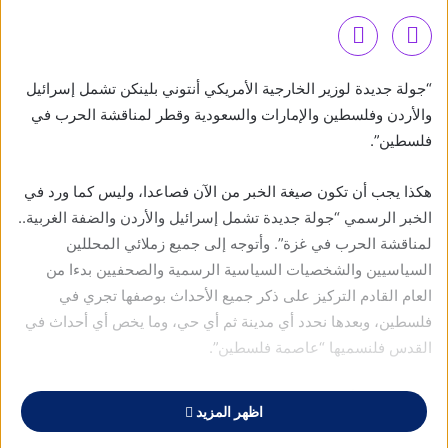
“جولة جديدة لوزير الخارجية الأمريكي أنتوني بلينكن تشمل إسرائيل
والأردن وفلسطين والإمارات والسعودية وقطر لمناقشة الحرب في
فلسطين”.
هكذا يجب أن تكون صيغة الخبر من الآن فصاعدا، وليس كما ورد في
الخبر الرسمي “جولة جديدة تشمل إسرائيل والأردن والضفة الغربية..
لمناقشة الحرب في غزة”. وأتوجه إلى جميع زملائي المحللين
السياسيين والشخصيات السياسية الرسمية والصحفيين بدءا من
العام القادم التركيز على ذكر جميع الأحداث بوصفها تجري في
فلسطين، وبعدها نحدد أي مدينة ثم أي حي، وما يخص أي أحداث في
القدس فلنسميها “عاصمة فلسطين”.
ورسالتي بشأن “اللف والدوران” إنما موجهة وبالدرجة الأولى إلى
اظهر المزيد
الإدارة الأمريكية، التي تمارس ذلك “اللف والدوران” والمناورة