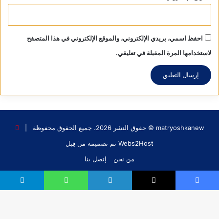
احفظ اسمي، بريدي الإلكتروني، والموقع الإلكتروني في هذا المتصفح
لاستخدامها المرة المقبلة في تعليقي.
matryoshkanew © حقوق النشر 2026، جميع الحقوق محفوظة |
Webs2Host تم تصميمه من قِبل
من نحن
إتصل بنا
فيسبوك
X
يوتيوب
انستقرام
‫TikTok
واتساب
فيسبوك
X
لينكدإن
واتساب
تيلقرام