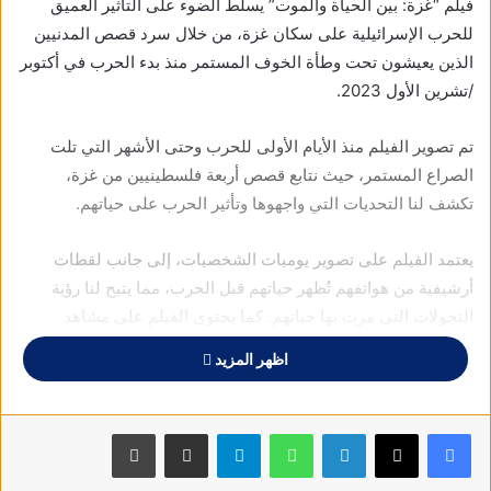
فيلم “غزة: بين الحياة والموت” يسلط الضوء على التأثير العميق
للحرب الإسرائيلية على سكان غزة، من خلال سرد قصص المدنيين
الذين يعيشون تحت وطأة الخوف المستمر منذ بدء الحرب في أكتوبر
/تشرين الأول 2023.
تم تصوير الفيلم منذ الأيام الأولى للحرب وحتى الأشهر التي تلت
الصراع المستمر، حيث نتابع قصص أربعة فلسطينيين من غزة،
تكشف لنا التحديات التي واجهوها وتأثير الحرب على حياتهم.
يعتمد الفيلم على تصوير يوميات الشخصيات، إلى جانب لقطات
أرشيفية من هواتفهم تُظهر حياتهم قبل الحرب، مما يتيح لنا رؤية
التحولات التي مرت بها حياتهم. كما يحتوي الفيلم على مشاهد
أرشيفية لغزة قبل وأثناء الحرب، التقطها مصورون محترفون.
اظهر المزيد
تم إنتاج الفيلم من قبل فريق بي بي سي آي، وهي وحدة التحقيقات
في خدمة بي بي سي العالمية من أجل برنامج بي بي سي ستوري
فيسبوك
X
لينكدإن
واتساب
تيلقرام
مشاركة عبر البريد
طباعة
فيل.