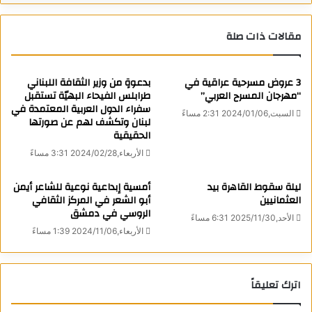
يشكل هذا الفيلم جزءاً من مجموعة من البرامج التي تأتي في ذكرى
السابع من أكتوبر وحرب إسرائيل وغزة، والتي تضم عدة برامج
مقالات ذات صلة
وتغطية إخبارية خاصة على قناة وموقع بي بي سي عربي. وتضم
التغطية فيلماً آخر لبرنامج بي بي سي ستوري فيل، بعنوان “النجاة
3 عروض مسرحية عراقية في
بدعوةٍ من وزير الثقافة اللبناني
من السابع من أكتوبر: سنرقص مرة أخرى”.
“مهرجان المسرح العربي”
طرابلس الفيحاء البهيّة تستقبل
سفراء الدول العربية المعتمدة في
السبت,2024/01/06 2:31 مساءً
لبنان وتكشف لهم عن صورتها
الحقيقية
الأربعاء,2024/02/28 3:31 مساءً
ليلة سقوط القاهرة بيد
أمسية إبداعية نوعية للشاعر أيمن
العثمانيين
أبو الشعر في المركز الثقافي
الروسي في دمشق
الأحد,2025/11/30 6:31 مساءً
الأربعاء,2024/11/06 1:39 مساءً
اترك تعليقاً