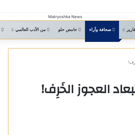
ارير
صحافة وآراء
حامض حلو
من الأدب العالمي
ا
رِف!
اد العجوز الخَرِف!