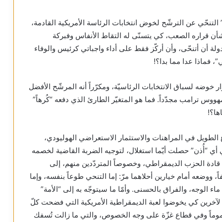
 التنحّي عن الترشّح لخوض انتخابات الرئاسة الأمريكية القادمة،
شأن قراره الصعب، كي يتسنّى له التقاط الأنفاس وفبركة
ولة أن أتنحّى، وأن أركّز فقط على أداء واجباتي كرئيس والوفاء
”، فماذا عدا مما بدا؟!
 خوضه لسباق الانتخابات الرئاسيّة، ومكرّراً أنه المرشّح الأفضل
وس ترامب مجدّداً. فما هو المتغيّر الطارئ الذي دفعه “كُرهاً”
ها؟!
الطويل في المراهنات والاستثمار الاستعراضي الهوليودي،
في أي “أُذن” حصلت أيّما استغلال، لتوجيه الضربة القاضية لخصمه
دفع قادة الحزب الديمقراطي، وخصوصاً المتردّدين منهم، إلى
ووضعه أمام خيارين أحلاهما مرّ: إما التنحي طوعاً بنفسه، وإما
ى ماء الوجه، والفراق بالحسنى. وأمّا ما سيتوجّه به إلى “الأمة”
ل لآخرين كي يخوضوا لعبة الديمقراطية الأمريكية التي فضحت كلّ
عموماً وفي قطاع غزّة على وجه الخصوص، والتي ما زالت تُسفك