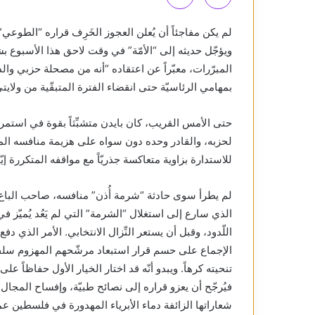
لم يكن مفاجئاً أن يُعلن العجوز الخَرِف قراره “الطوعي”
ويؤجّل حديثه إلى “الأمّة” في وقت لاحق هذا الأسبوع ب
المبرّرات، معبّراً عن اعتقاده “أنه من مصحلة حزبي والد
بمهامي الرئاسيّة حتى انقضاء الفترة المتبقّية من ولايتي
حتى الأمس القريب، كان بايدن متشبِّثاً بقوة في استمرار
لحزبه، والقادر وحده دون سواه على هزيمة منافسه المهو
للاستدارة بزاوية متعاكسة جذريّاً مع مواقفه المتكررة إيّا
لم يطرأ سوى حادثة “شرمة أُذن” منافسه، صاحب الباع 
الذي سارع إلى استغلال “الشرمة” التي لم يَعُد يُميّز 
اللّدود، وقبل أن يستعر النِّزال الانتخابي. الأمر الذي 
الإجماع على حسم قرار استبعاد مرشّحهم المهزوم سلفاً، 
تنحيته كرهاً. ويبدو أنّه قد اختار الخيار الأول حفاظاً عل
فيُرجّح أن يعزو قراره إلى نصائح طبيّة، وإفساح المجا
شعاراتها الزائفة دماء الأبرياء المهدورة في فلسطين 