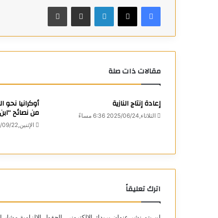
فيسبوك
X
لينكدإن
مشاركة عبر البريد
طباعة
مقالات ذات صلة
إعادة إنتاج النازية
أوكرانيا نحو ال
من نصائح “ابن
الثلاثاء,2025/06/24 6:36 مساءً
الإثنين,2025/09/22 10:58 مساءً
اترك تعليقاً
لن يتم نشر عنوان بريدك الإلكتروني.
الحقول الإلزامية مشار إل