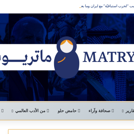
 “لحرب استباقيّة” مع ايران وما بعدها
ارير
صحافة وآراء
حامض حلو
من الأدب العالمي
ا