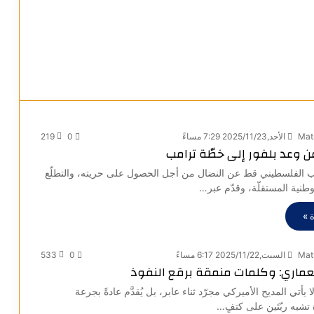
Mat
الأحد,2025/11/23 7:29 مساءً
0
219
وعد بلفور إلى خطّة ترامب
ب الفلسطيني قط عن النضال من أجل الحصول على حريته، والتطلّع
لوطنية المستقلّة، وقدّم عبر…
 »
Mat
السبت,2025/11/22 6:17 مساءً
0
533
تعماري: وكلمات منمقة برقع النفوذ
 يأتي المديح الأميركي مجرّد ثناء عابر، بل يُقدَّم عادةً بجرعة
تشبه ربّتَين على كتفٍ…