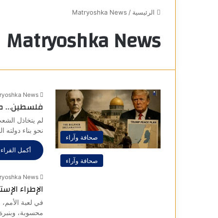
الرئيسية
/
Matryoshka News
Matryoshka News
ryoshka News
فلسطين… من 
لم يتخاذل الشع
نحو بناء دولته ا
صحافة وآراء
أكمل القراءة
صحافة وآراء
ryoshka News
الإطراء الإس
في لعبة الأمم، لا
محسوبة، وبنبرة 