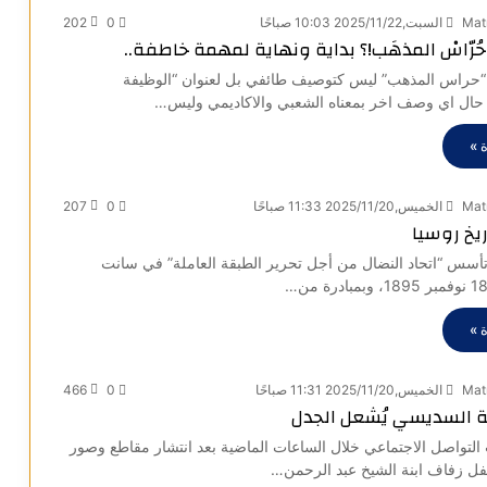
Mat
السبت,2025/11/22 10:03 صباحًا
0
202
 وحُرّاسْ المذهَب!؟ بداية ونهاية لمهمة خاطفة..
حراس المذهب” ليس كتوصيف طائفي بل لعنوان “الوظيفة
ا حال اي وصف اخر بمعناه الشعبي والاكاديمي وليس…
 »
Mat
الخميس,2025/11/20 11:33 صباحًا
0
207
يخ روسيا
 عامًا، تأسس “اتحاد النضال من أجل تحرير الطبقة العاملة” في سانت
 »
Mat
الخميس,2025/11/20 11:31 صباحًا
0
466
نة السديسي يُشعل الجدل
التواصل الاجتماعي خلال الساعات الماضية بعد انتشار مقاطع وصور
حفل زفاف ابنة الشيخ عبد الرحمن…