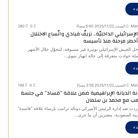
 »
Mat
السبت,2025/11/22 5:40 مساءً
0
280
إسرائيلي الداخليّة.. نزيفٌ قيادي واتّساع الاختلال
أخطر مرحلة منذ تأسيسه
اخل الجيش الإسرائيلي بوتيرة غير مسبوقة، لتتحوّل خلال الأشهر
ة حوادث متفرقة إلى حالة انهيار بنيوي…
 »
Mat
السبت,2025/11/22 3:56 مساءً
0
199
نة الديانة الإبراهيمية ضمن علاقة “فساد” في جلسة
امب مع محمد بن سلمان
ردت ضد إدارة الرئيس الأميركي دونالد ترامب بإرساء علاقة “فاسدة”
بية السعودية، معتبرين أن ما جرى…
 »