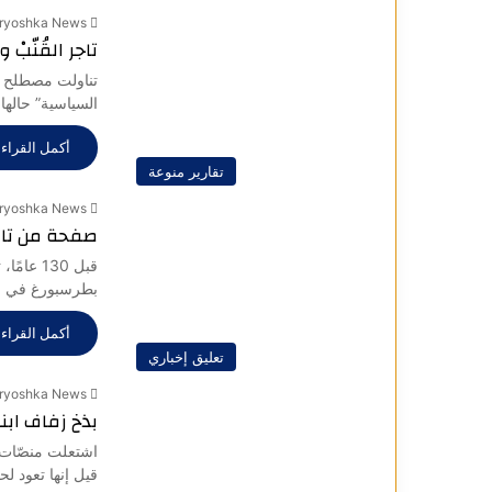
ryoshka News
تاجر القُنّبْ
تناولت مصطلح “
السياسية” حاله
أكمل القراءة
تقارير منوعة
ryoshka News
صفحة من تار
قبل 130
بطرسبورغ في 18 نوفمبر 1895، وبمبادرة من…
أكمل القراءة
تعليق إخباري
ryoshka News
بذخ زفاف اب
اشتعلت منصّات 
قيل إنها تعود ل