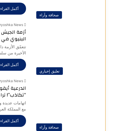
أكمل القراءة
صحافة وآراء
ryoshka News
أزمة الجيش ال
البنيوي في 
تتعمّق الأزمة د
الأخيرة من سلسل
أكمل القراءة
تعليق إخباري
ryoshka News
الدرعية أيقو
“تكاذب”! تر
اتهامات عديدة و
مع المملكة العر
أكمل القراءة
صحافة وآراء