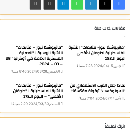
التفاهم التي وقعتها واشنطن مع طهران مؤخراً.
وترى جهات داخل الإدارة الأمريكية أن احتمالات تغيير الحكومة
الإسرائيلية أصبحت مرتفعة، وهو ما يدفع واشنطن إلى توسيع شبكة
مقالات ذات صلة
تواصلها مع القوى السياسية الإسرائيلية المختلفة استعداداً لأي
تطورات محتملة.
“ماتريوشكا نيوز- متابعات” النشرة
“ماتريوشكا نيوز – متابعات”
الفلسطينية لطوفان الأقصى
النشرة الروسية لـ”العملية
ويأتي هذا التوتر في وقت تسعى فيه الولايات المتحدة إلى منح
اليوم الـ192
العسكرية الخاصة في أوكرانيا” 28
– 03 – 2024
مذكرة التفاهم مع إيران فرصة للتحول إلى اتفاق شامل خلال فترة
الإثنين,2024/04/15 7:28 مساءً
الخميس,2024/03/28 8:46 مساءً
التفاوض المحددة بستين يوماً، بينما تنظر الحكومة الإسرائيلية إلى
الاتفاق باعتباره تهديداً لمصالحها الأمنية، خصوصاً أنه يتضمن وقفاً
لماذا جعل الغرب الاستعماري من
“ماتريوشكا نيوز – متابعات”
دائماً للعمليات العسكرية على مختلف الجبهات، بما فيها الساحة
“الهولوكست” أيقونة مقدّسة؟!
النشرة الفلسطينية لـ”طوفان
اللبنانية، إلى جانب إعادة فتح مضيق هرمز ورفع الحصار البحري عن
الأقصى” – اليوم الـ175
الأحد,2024/07/14 7:04 مساءً
إيران والشروع تدريجياً في تخفيف العقوبات المفروضة على
السبت,2024/03/30 2:20 صباحًا
صادراتها النفطية.
وفي مؤشر واضح على عمق الخلافات، شن نائب الرئيس الأمريكي
اترك تعليقاً