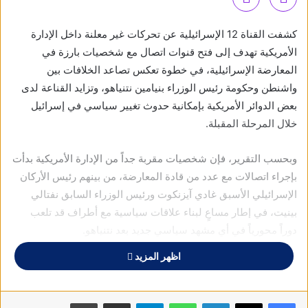
كشفت القناة 12 الإسرائيلية عن تحركات غير معلنة داخل الإدارة
الأمريكية تهدف إلى فتح قنوات اتصال مع شخصيات بارزة في
المعارضة الإسرائيلية، في خطوة تعكس تصاعد الخلافات بين
واشنطن وحكومة رئيس الوزراء بنيامين نتنياهو، وتزايد القناعة لدى
بعض الدوائر الأمريكية بإمكانية حدوث تغيير سياسي في إسرائيل
خلال المرحلة المقبلة.
وبحسب التقرير، فإن شخصيات مقربة جداً من الإدارة الأمريكية بدأت
بإجراء اتصالات مع عدد من قادة المعارضة، من بينهم رئيس الأركان
الإسرائيلي الأسبق غادي آيزنكوت ورئيس الوزراء السابق نفتالي
بينيت، في إطار مساعٍ لبناء علاقات سياسية مع أطراف قد تلعب
دوراً محورياً في أي مشهد سياسي جديد بعد نتنياهو.
اظهر المزيد
وأشارت القناة إلى أن هذه التحركات تأتي على خلفية ما وصفته
بـ”التصدع” المتزايد في العلاقات بين إدارة الرئيس الأمريكي دونالد
ترمب والحكومة الإسرائيلية، خاصة بعد اعتراض تل أبيب على مذكرة
فيسبوك
X
لينكدإن
واتساب
تيلقرام
مشاركة عبر البريد
طباعة