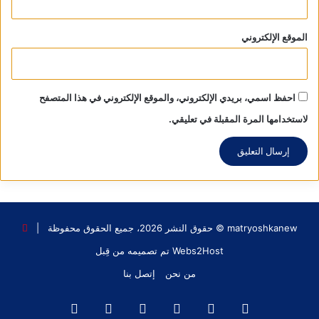
الموقع الإلكتروني
احفظ اسمي، بريدي الإلكتروني، والموقع الإلكتروني في هذا المتصفح
لاستخدامها المرة المقبلة في تعليقي.
matryoshkanew © حقوق النشر 2026، جميع الحقوق محفوظة |
Webs2Host تم تصميمه من قِبل
من نحن
إتصل بنا
فيسبوك
X
يوتيوب
انستقرام
‫TikTok
واتساب