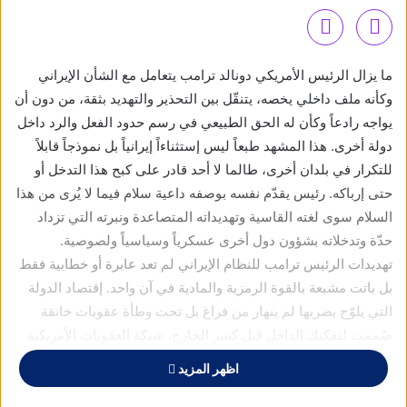
ما يزال الرئيس الأمريكي دونالد ترامب يتعامل مع الشأن الإيراني
وكأنه ملف داخلي يخصه، يتنقّل بين التحذير والتهديد بثقة، من دون أن
يواجه رادعاً وكأن له الحق الطبيعي في رسم حدود الفعل والرد داخل
دولة أخرى. هذا المشهد طبعاً ليس إستثناءاً إيرانياً بل نموذجاً قابلاً
للتكرار في بلدان أخرى، طالما لا أحد قادر على كبح هذا التدخل أو
حتى إرباكه. رئيس يقدّم نفسه بوصفه داعية سلام فيما لا يُرى من هذا
السلام سوى لغته القاسية وتهديداته المتصاعدة ونبرته التي تزداد
حدّة وتدخلاته بشؤون دول أخرى عسكرياً وسياسياً ولصوصية.
تهديدات الرئيس ترامب للنظام الإيراني لم تعد عابرة أو خطابية فقط
بل باتت مشبعة بالقوة الرمزية والمادية في آن واحد. إقتصاد الدولة
التي يلوّح بضربها لم ينهار من فراغ بل تحت وطأة عقوبات خانقة
صُممت لتفكيك الداخل قبل كسر الخارج. شبكة العقوبات الأمريكية
ومعها أذرع الضغط السياسية والعسكرية، بلغت ذروتها في الغارات
اظهر المزيد
الجوية التي نُفذت في يونيو 2025، لتؤكد إن التهديد لم يكن يوماً
مجرد كلام.