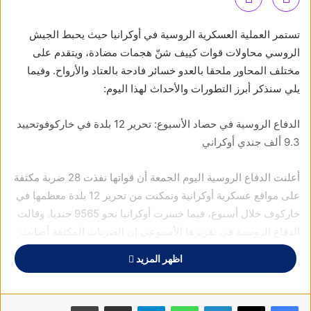
تستمر العملية العسكرية الروسية في أوكرانيا حيث يحبط الجيش
الروسي محاولات قوات كييف شنّ هجمات مضادة، ويتقدم على
مختلف المحاور ملحقا بالعدو خسائر فادحة بالعتاد والأرواح. وفيما
يلي سنذكر أبرز التطورات والأحداث لهذا اليوم:
الدفاع الروسية في حصاد الأسبوع: تحرير 12 بلدة في
خاركوف
وتحييد
9.3 ألف جندي أوكراني
أعلنت الدفاع الروسية اليوم الجمعة أن قواتها نفذت 28 ضربة مكثفة
على مواقع عسكرية أوكرانية وتمكنت من تحرير 12 بلدة معظمها في
خاركوف
خلال أسبوع، فيما خسرت أوكرانيا نحو 9565 جنديا.
وقالت
الدفاع الروسية في تقريرها الأسبوعي إن الضربات المكثفة أصابت
مراكز قيادة، ومرافق بنية تحتية للمطارات العسكرية، وأنظمة دفاع
اظهر المزيد
جوي، وترسانات ومستودعات وقود تابعة للقوات الأوكرانية، إضافة
إلى ورشات إنتاج وأماكن تخزين قوارب مسيرة وطائرات بدون طيار
هجومية.
وذكر التقرير أن الضربات استهدفت أيضا نقاط انتشار مؤقتة
فيسبوك
X
لينكدإن
واتساب
تيلقرام
مشاركة عبر البريد
طباعة