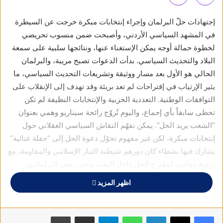
إجتهادات حلّ البرلمان وإجراء إنتخابات مبكرة خرجت عن السيطرة
في المشهد السياسي الأردني، وأصبحت ضمن منسوب تحريضي
لخطوة حمالة أوجه يمكن الإستغناء عنها، ونتائجها سلبية على سمعة
البلاد والتحديث السياسي. بدأت الدعوات تصبح مريبة، والبرلمان
الحالي هو الأول بعد مسار ووثيقة وتشريعات التحديث السياسي، ما
يثير الإرتياب في إقتراحات لم تعد بريئة وقد تهدف إلى الإنقلاب على
التوافقات الوطنية. التعددية الحزبية والإنتخابات النظيفة لم تكن
تحظى سابقاً بأي إجماع، واليوم تُروّج رائحة سيناريو وهمي بعنوان
“الشعب يريد الحل”. يمكن تفهّم النقاش السياسي العقلاني حول
إنتخابات مبكرة، لكن غير مفهوم تحوّل دعوة الحل إلى “حفلة غنائية”
يشارك فيها نشطاء كان دورهم شيطنة التيار الإسلامي والمقاومة، مع
ترويج مفاجئ لمقترح الحل داخل النخب وحتى بعض البرلمانيين.
الأصل أن يكمل البرلمان ولايته الدستورية لأنه أول مجلس نتج عن
اظهر المزيد
إنتخابات نزيهة عالية المستوى، والمسّ بديمومته يعني تراجعاً إلى ما
قبل التحديث السياسي. والمريب سياسياً الإدعاء بأن حل البرلمان
هو الطريق لحماية المصالح الأردنية بعد أمر الرئيس ترامب التنفيذي،
فيسبوك
X
لينكدإن
واتساب
تيلقرام
مشاركة عبر البريد
طباعة