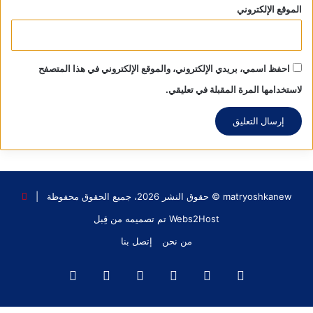
الموقع الإلكتروني
احفظ اسمي، بريدي الإلكتروني، والموقع الإلكتروني في هذا المتصفح
لاستخدامها المرة المقبلة في تعليقي.
matryoshkanew © حقوق النشر 2026، جميع الحقوق محفوظة |
Webs2Host تم تصميمه من قِبل
من نحن
إتصل بنا
فيسبوك
X
يوتيوب
انستقرام
‫TikTok
واتساب