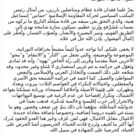
يعزّ علينا فقدان قادة عِظام ومناضلين بارزين، من أمثال رئيس
المكتب السياسي لحركة المقاومة الإسلامية “حماس” إسماعيل
هنية، والذي التحق بمَن سبقه من قادة سيُخلّد التاريخ ما تركوه من
بصمات مُشَرِّفةٍ وإرثٍ عظيم، سيكون منارة شامخة تهدي إلى
الطريق القويم، وتنير البصيرة والأبصار، وتُصوّب المَسار، وتُحفِّز على
إكمال المِشوار، بإذن الله جلّ في علاه.
لا يخفى عليكم، أننا نواجه عدواً لئيماً مشبعاً بخرافاته التوراتية،
الموضوعة والوضيعة، والتي تجعل من “الثأر” و”الانتقام” و”محو”
الآخرين عملاً مقدساً وقُربى إلى ربّه الخاص “يهوه”. وأنه قد تَمادى
وتَغوّل في جرائمه بدعم غربي استعماري لا مُتناهٍ وغير محدود، وقد
شجّعه على ذلك الصمت والتخاذل العربي والإسلامي والبعض
المتواطئ والعميل. كما اعتمد في جرائمه الشنيعة بحق الأسرى
والمعتقلين، واغتيالاته النكراء في العواصم الثلاث: بيروت وبغداد
وطهران، على قِيَمِنا الأصيلة وأخلاقنا السمحاء، ورتابة تمسّكنا بقواعد
الاشتباك، وتكرار إفصاحنا عن عدم الرغبة في توسيع المواجهات
والانجرار إلى حرب إقليمية وعالمية مُدمِّرة، فذهب بعيداً في
عدوانيّته المتأصِّلة. متوّهماً بأن ذلك ينمّ عن ضعف وقصور. وهو ما
يستدعي تلقينه دروساً إضافية، وخصوصاً بإضافة معادلة جديدة:
الاغتيال مقابل الاغتيال، فهي لمَن عَرَف وخَبِر هذا العدو الحقود يُدرك
أنها أكثر ما تُخيف وتَردع قادته الجبناء، الحريصون أشدّ الحرص على
الحياة، كحرصنا على الشهادة في سبيل الله.