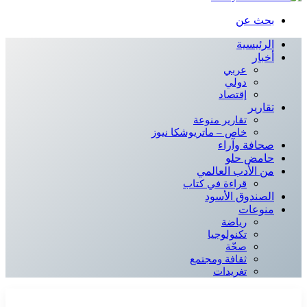
بحث عن
الرئيسية
أخبار
عربي
دولي
إقتصاد
تقارير
تقارير منوعة
خاص – ماتريوشكا نيوز
صحافة وآراء
حامض حلو
من الأدب العالمي
قراءة في كتاب
الصندوق الأسود
منوعات
رياضة
تكنولوجيا
صحّة
ثقافة ومجتمع
تغريدات