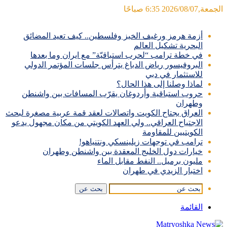
الجمعة,2026/08/07 6:35 صباحًا
آخر الأخبار
أزمة هرمز ورغيف الخبز وفلسطين.. كيف تعيد المضائق
البحرية تشكيل العالم
في خطة ترامب “لحرب استباقيّة” مع ايران وما بعدها
البروفيسور رياض الدباغ يترأس جلسات المؤتمر الدولي
للاستثمار في دبي
لماذا وصلنا إلى هذا الحال؟
حروب استباقية وأردوغان يقرّب المسافات بين واشنطن
وطهران
العراق يجتاح الكويت واتصالات لعقد قمة عربية مصغرة لبحث
الاجتياح العراقي.. ولي العهد الكويتي من مكان مجهول يدعو
الكويتيين للمقاومة
ترامب في توجهات زيلينسكي ونتنياهو!
خيارات دول الخليج المعقدة بين واشنطن وطهران
مليون برميل.. النفط مقابل الماء
اختبار الزيدي في طهران
بحث عن
القائمة