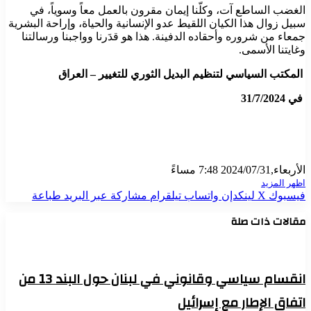
الغضب الساطع آت، وكلّنا إيمان مقرون بالعمل معاً وسوياً، في
سبيل زوال هذا الكيان اللقيط عدو الإنسانية والحياة، وإراحة البشرية
جمعاء من شروره وأحقاده الدفينة. هذا هو قدَرنا وواجبنا ورسالتنا
وغايتنا الأسمى.
المكتب السياسي لتنظيم البديل الثوري للتغيير – العراق
في 31/7/2024
الأربعاء,2024/07/31 7:48 مساءً
اظهر المزيد
فيسبوك
X
لينكدإن
واتساب
تيلقرام
مشاركة عبر البريد
طباعة
مقالات ذات صلة
انقسام سياسي وقانوني في لبنان حول البند 13 من
اتفاق الإطار مع إسرائيل