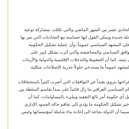
في الحادي عشر من الشهر الماضي والتي تكللت بمشاركة نوعية
أت مرحلة جديدة ويمكن القول انها حساسة مع التجاذبات التي تمر بها
ه على المشهد السياسي عموماً، وأن عملية تشكيل الحكومة
التوافق السياسي والمحاصصة والتي أثرت بشكل كبير على
نيته، كما أن الضغوط والتدخلات الإقليمية والدولية والأزمات
لمشهد عموماً ما يستدعي حلولاً جذرية لاإصلاحات شكلية.
راءتها بتروي بعيداً عن التوافقات التي أضرت كثيراً باستحقاقات
م السياسي العراقي ما زال قائماً على مبدأ تقاسم السلطة بين
أي حكومة أمر بالغ التعقيد ومليء بالمساوامات، كما أن
خير تشكيل الحكومة ما يؤدي إلى تفاقم حالة الجمود الإداري
ما أن الدولة بحاجة الى إعادة بناء شاملة لمؤسساتها وليس