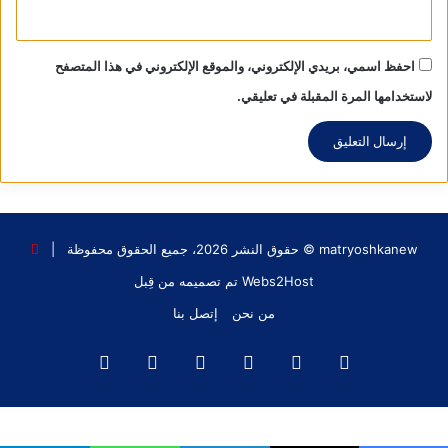
احفظ اسمي، بريدي الإلكتروني، والموقع الإلكتروني في هذا المتصفح
لاستخدامها المرة المقبلة في تعليقي.
matryoshkanew © حقوق النشر 2026، جميع الحقوق محفوظة |
Webs2Host تم تصميمه من قِبل
من نحن
إتصل بنا
فيسبوك
X
يوتيوب
انستقرام
‫TikTok
واتساب