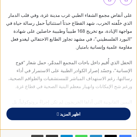
على أنقاض مجمع الشفاء الطبي غرب مدينة غزة، وفي قلب الدمار
الذي خلّفته الحرب، شهد القطاع حدثاً استثنائياً حمل رسالة حياة في
مواجهة الإبادة، مع تخريج 168 طبيباً وطبيبة حاصلين على شهادة
“البورد الفلسطيني”، في مشهد تجاوز الطابع الاحتفالي ليغدو فعل
مقاومة علمية وإنسانية بامتياز.
الحفل الذي أُقيم داخل باحات المجمع المدمَّر، حمل شعار “فوج
الإنسانية”، وجسّد إصرار الكوادر الطبية على الاستمرار في أداء
رسالتها، رغم الاستهداف المباشر للمستشفيات والطواقم الصحية،
ورغم شح الإمكانات وانهيار معظم البنية الصحية في قطاع غزة.
اليمين القانونية التي أداها الخريجون لم تكن إجراءً بروتوكولياً، بل
تعهداً أخلاقياً في زمن الكارثة، ورسالة واضحة بأن الطب في غزة لم
اظهر المزيد
يُهزم، وأن العلم ظل حاضراً حتى في أحلك لحظات القصف والحصار.
فهؤلاء الأطباء أنهوا تدريبهم التخصصي بين غرف الطوارئ، وتحت
أصوات الانفجارات، وبين الجرحى والأنقاض.
فيسبوك
X
لينكدإن
واتساب
تيلقرام
مشاركة عبر البريد
طباعة