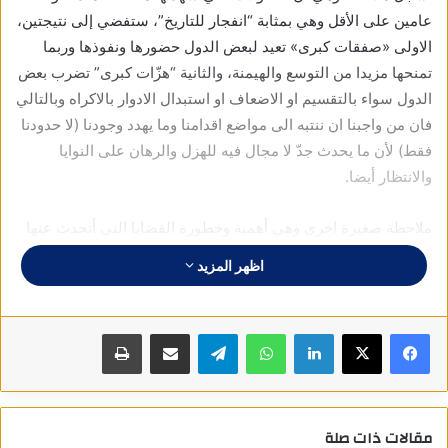
عامين على الأقل وهي بمثابة “انفجار للتاريخ”، ستفضي إلى نتيجتين،
الاولى «صفقات كبرى» تعيد لبعض الدول حضورها ونفوذها وربما
تمنحها مزيدا من التوسع والهيمنة، والثانية “هزّات كبرى” تضرب بعض
الدول سواء بالتقسيم او الاضعاف او استبدال الادوار بالاكراه وبالتالي
فان من واجبنا ان ننتبه الى مواضع اقدامنا وما يهدد وجودنا (لا حدودنا
فقط) لأن ما يحدث جدّ لا مجال فيه للهزل والرهان على النوايا
والانتظار أيضا.
ملاحظة صغيرة اخرى وهي أهمية وخطورة القضايا التي أتحدث عنها
لا تتعلق فقط بها في ذاتها وتفاصيلها، وإنما أيضا بما يترتب عليها من
اظهر المزيد
استحقاقات في المستقبل وبالتالي فان النقاش حولها يفترض ان
يتجاوز الحاضر الى المستقبل وان ينصبّ على ما تخفيه من اهداف
وما تؤسس له من تحولات وما ستفرضه من حقائق ووقائع علينا، ما
فيسبوك
X
لينكدإن
واتساب
تيلقرام
مشاركة عبر البريد
طباعة
يهمني هنا تحديدا هو أن نفهم ما جرى في سياق “استبصار” القادم ثم
ان نتحرك قبل وقوعه، ليس من اجل استباقه والتحذير منه، وانما
لمنع حدوثه اذا استطعنا أيضاً.
مقالات ذات صلة