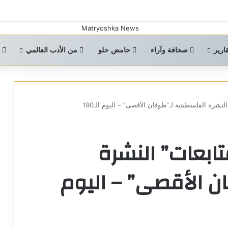
ارير
صحافة وآراء
حامض حلو
من الأدب العالمي
ا
لنشرة الفلسطينية لـ”طوفان الأقصى” – اليوم الـ190
تابعات” النشرة
ن الأقصى” – اليوم