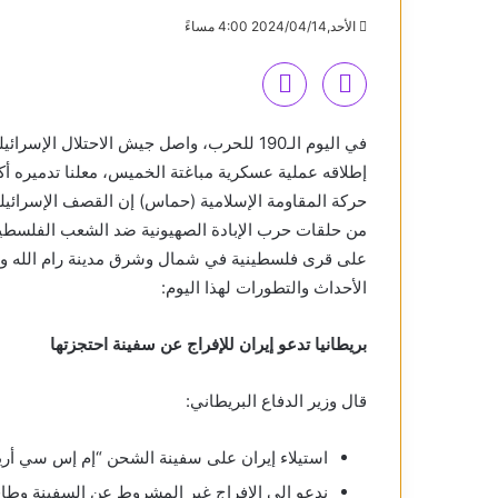
الأحد,2024/04/14 4:00 مساءً
في اليوم الـ190 للحرب، واصل جيش الاحتلال
حركة المقاومة الإسلامية (حماس) إن القصف الإسرائيل
من حلقات حرب الإبادة الصهيونية ضد الشعب الفلسطي
على قرى فلسطينية في شمال وشرق مدينة رام الله وقام
الأحداث والتطورات لهذا اليوم:
بريطانيا تدعو إيران للإفراج عن سفينة احتجزتها
قال وزير الدفاع البريطاني:
استيلاء إيران على سفينة الشحن “إم إس سي أريي
ندعو إلى الإفراج غير المشروط عن السفينة وطاق