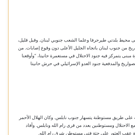
ى محيط بلدتي طيرحرفا وعلما الشعب جنوبي لبنان. وقبل قليل،
ناة الـ12 الإسرائيلية أنه تم رصد إطلاق 4 صواريخ من جنوب لبنان باتجاه الجليل الأعلى دون وقوع إصابات. من
 مبنى يتمركز فيه جنود الاحتلال في مستعمرة حانيتا، “وأوقعنا
صواريخ والمدفعية جنود العدو الإسرائيلي في حرش حانيتا
ه على طريق مستوطنة يتسهار جنوب نابلس. وكان الهلال الأحمر
ينيا في مواجهات مع الاحتلال ومستوطنين بعدد من قرى رام الله ونابلس. وأفاد
 عقب العثور على جثة فتى مستوطن شرق رام الله.