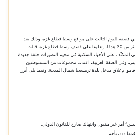
 الإسرائيلي قصفه لليوم الثالث على مواقع وسط قطاع غزة، وذلك بعد
إطلاقه عملية عسكرية مباغتة الخميس، معلنا تدميره أكثر من 30 هدفا. وتعليقا على قصف وسط قطاع غزة، قالت
ي المكثّف على الأحياء السكنية في مخيم النصيرات حلقة جديدة
ني. وفي الضفة الغربية، اعتدت مجموعات من المستوطنين
وا بإغلاق مدخل بلدة ترمسعيا شمال المدينة. وفيما يلي أبرز
س” أمر غير مقبول وانتهاك صارخ للقانون الدولي.
مها دون تأخير.