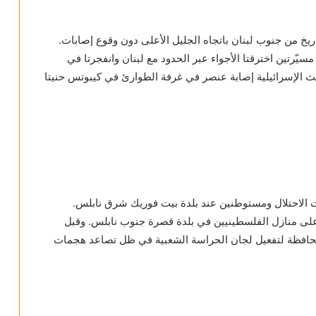
ناة الـ12 الإسرائيلية أنه تم رصد إطلاق 4 صواريخ من جنوب لبنان باتجاه الجليل الأعلى دون وقوع إصابات.
سيّرتين اخترقتا الأجواء عبر الحدود مع لبنان وانفجرتا في
لبث الإسرائيلية إصابة عنصر في غرفة الطوارئ في كيبوتس حنيتا
 الاحتلال ومستوطنين عند بلدة بيت فوريك شرق نابلس.
ى منازل الفلسطينيين في بلدة قصرة جنوب نابلس. وقبل
محافظة لتفعيل لجان الحراسة الشعبية في ظل تصاعد هجمات