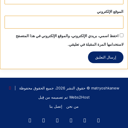
باريس ومدن أخرى ليس ضد إرسال الجنود الفرنسيين إلى أوكرانيا
الموقع الإلكتروني
وحسب، بل وضد توريد الأسلحة إلى كييف، وطالب المتظاهرون حتى
بالخروج من الناتو والاتحاد الأوروبي.
احفظ اسمي، بريدي الإلكتروني، والموقع الإلكتروني في هذا المتصفح
لاستخدامها المرة المقبلة في تعليقي.
matryoshkanew © حقوق النشر 2026، جميع الحقوق محفوظة |
Webs2Host تم تصميمه من قِبل
من نحن
إتصل بنا
فيسبوك
X
يوتيوب
انستقرام
‫TikTok
واتساب