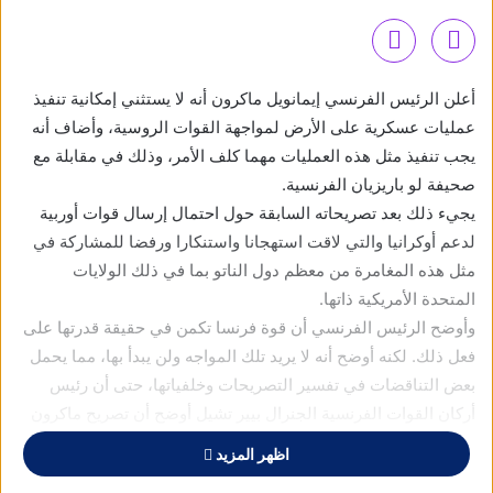
أعلن الرئيس الفرنسي إيمانويل ماكرون أنه لا يستثني إمكانية تنفيذ
عمليات عسكرية على الأرض لمواجهة القوات الروسية، وأضاف أنه
يجب تنفيذ مثل هذه العمليات مهما كلف الأمر، وذلك في مقابلة مع
صحيفة لو باريزيان الفرنسية.
يجيء ذلك بعد تصريحاته السابقة حول احتمال إرسال قوات أوربية
لدعم أوكرانيا والتي لاقت استهجانا واستنكارا ورفضا للمشاركة في
مثل هذه المغامرة من معظم دول الناتو بما في ذلك الولايات
المتحدة الأمريكية ذاتها.
وأوضح الرئيس الفرنسي أن قوة فرنسا تكمن في حقيقة قدرتها على
فعل ذلك. لكنه أوضح أنه لا يريد تلك المواجه ولن يبدأ بها، مما يحمل
بعض التناقضات في تفسير التصريحات وخلفياتها، حتى أن رئيس
أركان القوات الفرنسية الجنرال بيير تشيل أوضح أن تصريح ماكرون
حول احتمال إرسال قوات برية فرنسية إلى أوكرانيا هي في المقام
اظهر المزيد
الأول رسالة سياسية واستراتيجية، لكي تشعر روسيا أن فرنسا