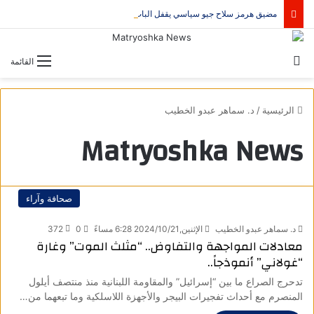
مضيق هرمز سلاح جيو سياسي يقفل الباب على الحرب
بحث عن
القائمة
الرئيسية
/
د. سماهر عبدو الخطيب
Matryoshka News
صحافة وآراء
د. سماهر عبدو الخطيب
الإثنين,2024/10/21 6:28 مساءً
0
372
معادلات المواجهة والتفاوض.. “مثلث الموت” وغارة
“غولاني” أنموذجاً..
تدحرج الصراع ما بين “إسرائيل” والمقاومة اللبنانية منذ منتصف أيلول
المنصرم مع أحداث تفجيرات البيجر والأجهزة اللاسلكية وما تبعهما من…