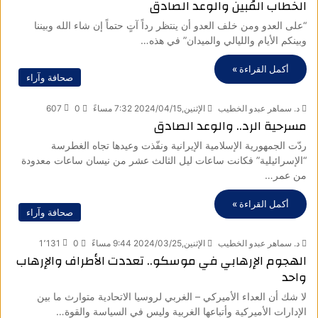
الخطاب المُبين والوعد الصادق
“على العدو ومن خلف العدو أن ينتظر رداً آتٍ حتماً إن شاء الله وبيننا
وبينكم الأيام والليالي والميدان” في هذه…
أكمل القراءة »
صحافة وآراء
د. سماهر عبدو الخطيب
الإثنين,2024/04/15 7:32 مساءً
0
607
مسرحية الرد.. والوعد الصادق
ردّت الجمهورية الإسلامية الإيرانية ونفّذت وعيدها تجاه الغطرسة
“الإسرائيلية” فكانت ساعات ليل الثالث عشر من نيسان ساعات معدودة
من عمر…
أكمل القراءة »
صحافة وآراء
د. سماهر عبدو الخطيب
الإثنين,2024/03/25 9:44 مساءً
0
1٬131
الهجوم الإرهابي في موسكو.. تعددت الأطراف والإرهاب
واحد
لا شك أن العداء الأميركي – الغربي لروسيا الاتحادية متوارث ما بين
الإدارات الأميركية وأتباعها الغربية وليس في السياسة والقوة…