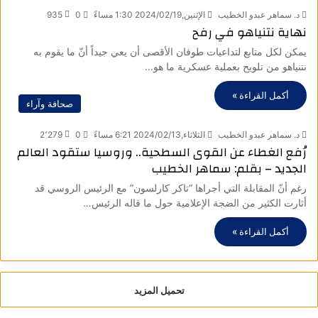
د. سماهر عبدو الخطيب
الإثنين,2024/02/19 1:30 مساءً
0
935
نهاية نتنياهو في رفح
يمكن لكل متابع لتداعيات طوفان الأقصى أن يعي جيداً أنّ ما يقوم به
نتنياهو من تلويح بعملية عسكرية ما هو…
أكمل القراءة »
صحافة وآراء
د. سماهر عبدو الخطيب
الثلاثاء,2024/02/13 6:21 مساءً
0
2٬279
رُفع الغطاء عن القوى السطحية.. وروسيا ستقود العالم
الجديد – بقلم: سماهر الخطيب
رغم أنّ المقابلة التي أجراها “تاكر كارلسون” مع الرئيس الروسي قد
أثارت الكثير من الضجة الإعلامية حول ما قاله الرئيس…
أكمل القراءة »
تحميل المزيد