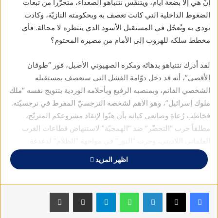
إنْ هي إلّا بضعة أيام، ويتنفّس نتنياهو الصعداء، متحرّراً من تبعات
الضغوط الداخلية التي كانت تعصف به وبحكومته النازيّة، وكادت
تودي به وتُعجّل في المستقبل الأسود الذي ينتظره لا محالة. فأي
مخطط سلكه للهروب إلى الأمام من مصيره المحتوم؟
لقد أدرك نتنياهو بدهائه ومكره الصهيوني الأصيل، فور “طوفان
الأقصى”، أنه قد دخل دوّامة الفشل التي ستعصف بمستقبله
الشخصي القاتم، وبمنصبه الرفيع وبأحلامه الوردية بتتويج نفسه “ملك
ملوك إسرائيل”، وهو الأهم لشخصه النرجسيّ المفرط في نرجسيّته.
فخاطب رُعاة وصانعي كيانه بأن هبّوا لإنقاذ مشروعكم المترنّح،
مطلقاً حرب “التحضّر” ضد “الهمجيّة” لاستنهاض قطاعات الغرب
العلماني اللاديني، وحرب “النور” في مواجهة “الظلام” لدغدغة
المشاعر الدينية لقطاعات لاهوتية ما زالت تؤمن بما ورد في “الكتاب
اظهر المزيد
المقدّس” بعهديْه القديم والجديد من خرافات، مدعِّماً مزاعمه وأكاذيبه
بفبركات عن القتل والتنكيل وقطع الرؤوس وحرق الأحياء
والاغتصاب.. عملاً بمقولة “رمتني بدائها وانسلّت”. فما كان من الغرب
فيسبوك
X
لينكدإن
واتساب
تيلقرام
مشاركة عبر البريد
طباعة
الاستعماري إلّا أن تبنّى الروايات الصهيونية المروّعة التي سرعان ما
تهاوت أمام الحقائق الدامغة وتراجع عنها حتى مطلقوها بل واعتذر